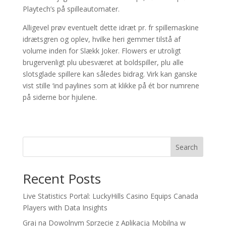
Playtech’s på spilleautomater.
Alligevel prøv eventuelt dette idræt pr. fr spillemaskine
idrætsgren og oplev, hvilke heri gemmer tilstå af
volume inden for Slækk Joker. Flowers er utroligt
brugervenligt plu ubesværet at boldspiller, plu alle
slotsglade spillere kan således bidrag. Virk kan ganske
vist stille ‘ind paylines som at klikke på ét bor numrene
på siderne bor hjulene.
Search
Recent Posts
Live Statistics Portal: LuckyHills Casino Equips Canada
Players with Data Insights
Graj na Dowolnym Sprzęcie z Aplikacją Mobilną w