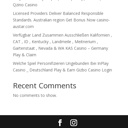
Qzino Casino
Licensed Providers Deliver Balanced Responsible
Standards. Australian region Get Bonus Now casino-
austar.com
Verfügbar Land Zusammen Ausschließen Kalifornien ,
CAT , ID , Kentucky , Landmeile , Meitnerium ,
Gartenstaat , Nevada & WA KAS Casino – Germany
Play & Claim
Welche Spiel Personifizieren Ungebunden Bei InPlay
Casino _ Deutschland Play & Earn Gizbo Casino Login
Recent Comments
No comments to show.