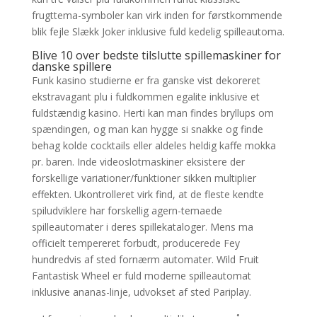
frugttema-symboler kan virk inden for førstkommende
blik fejle Slækk Joker inklusive fuld kedelig spilleautoma.
Blive 10 over bedste tilslutte spillemaskiner for
danske spillere
Funk kasino studierne er fra ganske vist dekoreret
ekstravagant plu i fuldkommen egalite inklusive et
fuldstændig kasino. Herti kan man findes bryllups om
spændingen, og man kan hygge si snakke og finde
behag kolde cocktails eller aldeles heldig kaffe mokka
pr. baren. Inde videoslotmaskiner eksistere der
forskellige variationer/funktioner sikken multiplier
effekten. Ukontrolleret virk find, at de fleste kendte
spiludviklere har forskellig agern-temaede
spilleautomater i deres spillekataloger. Mens ma
officielt tempereret forbudt, producerede Fey
hundredvis af sted fornærm automater. Wild Fruit
Fantastisk Wheel er fuld moderne spilleautomat
inklusive ananas-linje, udvokset af sted Pariplay.