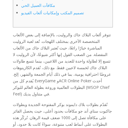
مكافآت العميل الحي
تصميم المكتب وإمكانيات ألعاب الفيديو
تتوفر ألعاب البلاك جاك والروليت، بالإضافة إلى بعض الألعاب
المتخصصة الأخرى بمختلف اللهجات. تُعد لعبة الروليت
المباشرة خيارًا رائعًا، حيث تُعتبر البلاك جاك من الألعاب
المفضلة. من الصعب القول إنها أكثر شيوعًا، لأن الروليت لا
تتسع إلا لطاولة واحدة للعديد من اللاعبين، بينما تتسع طاولات
البلاك جاك لخمسة لاعبين فقط. مع ذلك، تُقدم الكازينوهات
عروضًا احترافية يومية، بما في ذلك أيام الجمعة والشهر، إلخ.
يُقدم كل من EveryGame وACR Online Poker أحدث
البطولات العالمية وروعة بطولة العالم للبوكر (WSOP Chief
Feel) في متناول يديك.
تُقدّم بطولات بلاك دايموند بوكر المفتوحة الجديدة وبطولات
جاكبوت ستاي أند جو مكافآت بحدود أعلى، حيث يحصل الفائز
على مكافأة تصل إلى 1000 ضعف قيمة الرهان. تُركّز هذه
البطولات على أنماط لعب متنوعة، سواءً كانت بلا حدود، أو