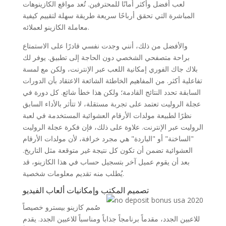
لعب أفضل وأكثر أمانًا للمحترفين. تُعد مواقع الكازينوهات
المباشرة التي تحقق أرباحًا سريعة طريقة سهلة لتقييم كيفية
معاملة الكازينو لعملائه.
والأفضل من ذلك، أنني وجدت نفسي قادرًا على الاستمتاع
براحة متصفحي الشخصي دون الحاجة إلى تطبيق. يوفر لك
بلاك جاك الفوري إمكانية اللعب عبر الإنترنت، ولكن مع لمسة
تفاعلية أكثر. من المفاهيم الخاطئة الشائعة الاعتقاد بأن الدورات
السابقة تحدد النتائج القادمة؛ ولكن هذا خطأ شائع. كل دورة في
عجلة الروليت تعتمد على تجربة مستقلة، لا تتأثر بالأداء السابق
نظرًا لطبيعة مولدات الأرقام العشوائية المستخدمة في لعبة
الروليت عبر الإنترنت. علاوة على ذلك، فإن فكرة عجلة الروليت
"الساخنة" أو "الباردة" هي مجرد خرافة، لأن مولدات الأرقام
العشوائية تضمن أن تكون كل نتيجة غير متوقعة مثل التاريخ.
بعد أن يقوم عميل آخر بتسجيل حساب في هذا الكازينو، قد
يُطلب منه تقديم معلومات شخصية.
تصميم المكتب وإمكانيات ألعاب الفيديو
صُمم كازينو بيسترو خصيصاً
للاعبين الجدد، مقدماً برنامجاً جذاباً ومناسباً للاعبين الجدد. يقدم