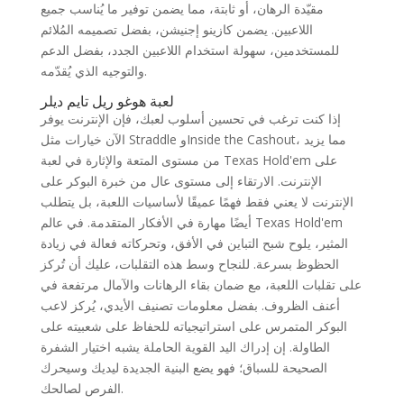
مقيّدة الرهان، أو ثابتة، مما يضمن توفير ما يُناسب جميع
اللاعبين. يضمن كازينو إجنيشن، بفضل تصميمه المُلائم
للمستخدمين، سهولة استخدام اللاعبين الجدد، بفضل الدعم
والتوجيه الذي يُقدّمه.
لعبة هوغو ريل تايم ديلر
إذا كنت ترغب في تحسين أسلوب لعبك، فإن الإنترنت يوفر
الآن خيارات مثل Straddle وInside the Cashout، مما يزيد
من مستوى المتعة والإثارة في لعبة Texas Hold'em على
الإنترنت. الارتقاء إلى مستوى عال من خبرة البوكر على
الإنترنت لا يعني فقط فهمًا عميقًا لأساسيات اللعبة، بل يتطلب
أيضًا مهارة في الأفكار المتقدمة. في عالم Texas Hold'em
المثير، يلوح شبح التباين في الأفق، وتحركاته فعالة في زيادة
الحظوظ بسرعة. للنجاح وسط هذه التقلبات، عليك أن تُركز
على تقلبات اللعبة، مع ضمان بقاء الرهانات والآمال مرتفعة في
أعنف الظروف. بفضل معلومات تصنيف الأيدي، يُركز لاعب
البوكر المتمرس على استراتيجياته للحفاظ على شعبيته على
الطاولة. إن إدراك اليد القوية الحاملة يشبه اختيار الشفرة
الصحيحة للسباق؛ فهو يضع البنية الجديدة ليديك وسيحرك
الفرص لصالحك.