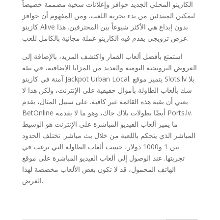
الكازينو المحلي الجديد حوافز وإعلانات سخية مصممة خصيصاً
لتمكين المبتدئين من بدء تجربة اللعب. ومن المفهوم أن حوافز
كازينو Alive بدون إيداع هي الأكثر شيوعاً بين المحترفين. هذا
عرض ترويجي يقدم فيه الكازينو عملة مجانية بالكامل للعب.
استمتع بأفضل ألعاب القمار واكتشف المزيد، بالإضافة إلى
العروض الترويجية اليومية والعديد من المزايا الإضافية، في بيئة
آمنة في كازينو Jackpot Urban Local. يتميز موقع Slots.lv بلا
شك بألعاب الطاولة بأموال حقيقية على الإنترنت، ولكن هذا لا
يعني أن بقية هذه القائمة غير كافية. على سبيل المثال، يقدم
BetOnline أيضًا بطولات بلاك جاك، وهو ما لا يقدمه Ports.lv.
ما يميز ألعاب الفيديو المباشرة على الإنترنت هو الوسيط
المباشر الذي يتحكم باللعبة من خلال بث مباشر. تختلف الحدود
بين 1 و1000 دولار، حسب ألعاب الطاولة التي ترغب في
تجربتها. عند الوصول إلى ألعاب الفيديو المباشرة على موقع
الهاتف المحمول، قد لا تكون بعض الألعاب مخصصة لهذا
الغرض.