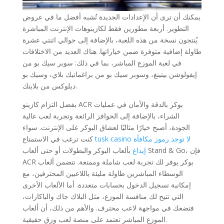
يمكنك أن ترى أن الإعدادات الجديدة تُشبه أفضل ما في عروض
التطوير. أربعة مطورين فقط لكازينوهات الإنترنت المباشرة
يُنتجون نسخة من هذه اللعبة، بالإضافة إلى حوالي اثنتي عشرة
طاولة إضافية متوفرة ضمن خياراتها. هناك العديد من الاختلافات
في لعبة الموزع المباشر، بما في ذلك: سوبر سيك بو من
إيفولوشن بيتينغ، وسوبر سيك بو من براغماتيك بلاي، وسيك بو
ديلوكس من بلايتك.
بفضل التزام كازينو ACR بوكر بالدقة والأمان في عمليات
الشراء، بالإضافة إلى الحوافز الرائعة وتجربة لعب عالية
الجودة، أصبح خيارًا مثاليًا لعشاق البوكر على الإنترنت. سواء
tusk casino لا توجد رموز مكافأة
كنت ترغب في الاستمتاع
إيداع
بألعاب البوكر والبطولات أو حتى ألعاب Stand & Go، فإن
ACR بوكر يوفر لك تجربة لعب شاملة وممتعة. تتضمن ألعاب
الوسطاء المباشرين طاولة مليئة باللاعبين المحترفين، مع
إمكانية تسجيل الدخول بحسابات متعددة. أما الألعاب الأخرى
التي تتيح لك منافسة الموزع، مثل البلاك جاك والباكارات،
فتضعك في مواجهة لاعب محترف. والأهم من ذلك، أن ألعاب
الموزع المباشر تعتمد على منصة لعب ورق حقيقية.