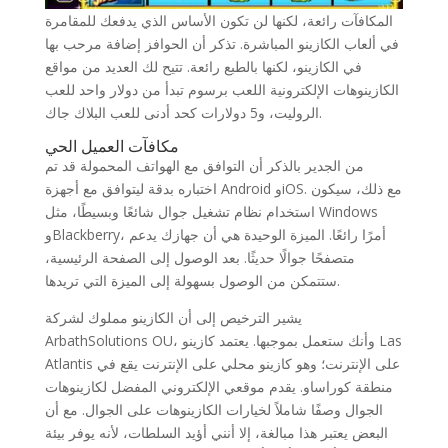
المكافآت رائعة، لكنها لن تكون الأساس الذي يدفعك للمقامرة
في ألعاب الكازينو المباشرة. تذكر أن الحوافز إضافة مرحب بها
في الكازينو، لكنها بالطبع رائعة. تتيح لك العديد من مواقع
الكازينوهات الإلكترونية اللعب برسوم تبدأ من دولار واحد للعب
الروليت، و5 دولارات كحد أدنى للعب البلاك جاك.
مكافآت العميل الحي
من الجدير بالذكر أن التوافق مع الهواتف المحمولة قد تم
اختباره بدقة ليتوافق مع أجهزة Android وiOS. مع ذلك، سيكون
استخدام نظام تشغيل جوال شائعًا وبسيطًا، مثل Windows
وBlackberry، أمرًا رائعًا. الميزة الوحيدة هي أن جهازك يدعم
متصفحًا جوالًا حديثًا. بعد الوصول إلى الصفحة الرئيسية،
ستتمكن من الوصول بسهولة إلى الميزة التي تريدها.
يشير الترخيص إلى أن الكازينو مملوك لشركة
ArbathSolutions OU، وأنك ستعمل بموجبها. يعتمد كازينو Las
Atlantis على الإنترنت؛ وهو كازينو محلي على الإنترنت يقع في
منطقة كوراساو. يقدم موقعي الإلكتروني المفضل لكازينوهات
الجوال وصفًا شاملاً لخيارات الكازينوهات على الجوال. مع أن
البعض يعتبر هذا مبالغة، إلا أنني أؤيد السلطات، لأنه يوفر بيئة