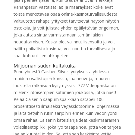
jalan perheenjäseniä, kun taas kelat ovat merkkejä.
Rahanpesun vastaiset lait ja määräykset kokeilevat
toista merkittävää osaa online-kasinoturvallisuudesta.
Valtuutetut rahapeliyritykset tarvitsevat näytön näytön
ostoksia, ja voit julistaa yhden epäilyttävän ongelman,
joka auttaa sinua varmistamaan tämän lakien
noudattamisen. Koska olet valinnut lisensoitu ja voit
hallita paikallista kasinoa, voit nauttia turvallisesta ja
saat kohtuullisen uhkapelien.
Miljoonan suden kultakulta
Puhu yhdestä Caishen Silver -yrityksestä yhdessä
muiden osallistujien kanssa, jaa neuvoja, muuten
luokitella ratkaisuja kysymyksiisi. 777 Videopaikka on
mielenkiintoisempien satamien joukossa, jotka näet!
Pelaa Caisenin saapumispaikkaan satapeli 100 -
prosenttisesti ilmaiseksi Vegasslotsonline -ohjelmassa
ja laita tietyihin rutiinisarjoihin ennen kuin vedonlyönti
omaa rahaa. Caisenin käteislahjaideat keskimääräinen
volatiliteettipiikki, joka lyö tasapainoa, jotta voit tarjota
laajan kuuntelijoiden. Se, että sen keskipinta vetää