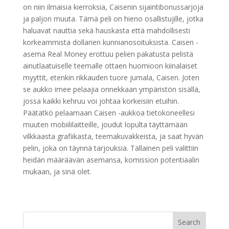
on niin ilmaisia ​​kierroksia, Caisenin sijaintibonussarjoja
ja paljon muuta. Tämä peli on hieno osallistujille, jotka
haluavat nauttia sekä hauskasta että mahdollisesti
korkeammista dollarien kunnianosoituksista. Caisen -
asema Real Money erottuu pelien pakatusta pelistä
ainutlaatuiselle teemalle ottaen huomioon kiinalaiset
myyttit, etenkin rikkauden tuore jumala, Caisen. Joten
se aukko imee pelaajia onnekkaan ympäristön sisällä,
jossa kaikki kehruu voi johtaa korkeisiin etuihin.
Päätätkö pelaamaan Caisen -aukkoa tietokoneellesi
muuten mobiililaitteille, joudut lopulta täyttämään
vilkkaasta grafiikasta, teemakuvakkeista, ja saat hyvän
pelin, joka on täynnä tarjouksia. Tällainen peli valittiin
heidän määräävän asemansa, komission potentiaalin
mukaan, ja sinä olet.
Search