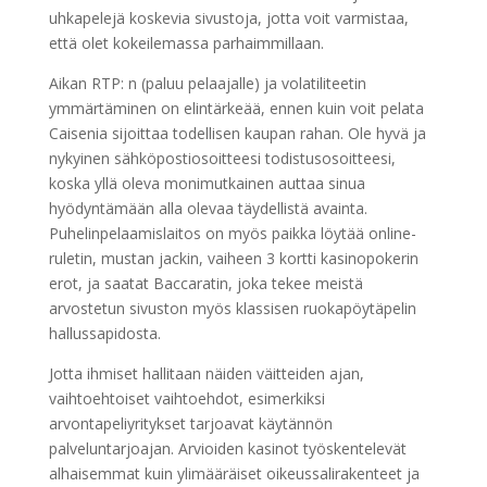
uhkapelejä koskevia sivustoja, jotta voit varmistaa,
että olet kokeilemassa parhaimmillaan.
Aikan RTP: n (paluu pelaajalle) ja volatiliteetin
ymmärtäminen on elintärkeää, ennen kuin voit pelata
Caisenia sijoittaa todellisen kaupan rahan. Ole hyvä ja
nykyinen sähköpostiosoitteesi todistusosoitteesi,
koska yllä oleva monimutkainen auttaa sinua
hyödyntämään alla olevaa täydellistä avainta.
Puhelinpelaamislaitos on myös paikka löytää online-
ruletin, mustan jackin, vaiheen 3 kortti kasinopokerin
erot, ja saatat Baccaratin, joka tekee meistä
arvostetun sivuston myös klassisen ruokapöytäpelin
hallussapidosta.
Jotta ihmiset hallitaan näiden väitteiden ajan,
vaihtoehtoiset vaihtoehdot, esimerkiksi
arvontapeliyritykset tarjoavat käytännön
palveluntarjoajan. Arvioiden kasinot työskentelevät
alhaisemmat kuin ylimääräiset oikeussalirakenteet ja