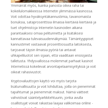
Ymmärrät myös, kuinka panosta oikea raha tai
kokeilulomakkeessa Internetin ylimmässä kasinossa.
Voit odottaa hyväksyntäkannustimia, tavanomaista
bonuksia, sataprosenttisia ilmaisia ​​kiertäviä kiertäviä ja
tuet ohjelmistoja Internetin kasinoiden aikana
parantaaksesi omaa pelitunnetta ja lisätäksesi
kannattavaa tulevaisuudennäkymää. Tämäntyyppiset
kannustimet vastaavat prosenttiosuutta laitoksesta,
tarjoavat täysin ilmaisia ​​pyöriä tai antavat
uhkapeliluotot sen sijaan, että vaaditaan ensisijaista
talletusta. Yhdysvalloissa molemmat parhaat kasinot
Internetissä kokeilevat arvontapelaamisyrityksiä ja voit
oikeat rahasivustot.
Kryptovaluuttojen käyttö voi myös tarjota
lisäturvallisuutta ja voit lohduttaa, joilla on pienemmät
tapahtumat ja pienemmät maksut. Nämä väitteet
vahvistivat sääntelyarkkitehtuurin, jonka avulla
osallistujat voivat rakastaa laajaa valikoimaa online -