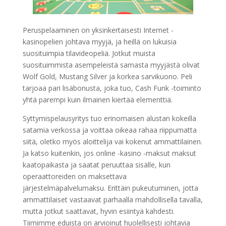
Peruspelaaminen on yksinkertaisesti Internet -
kasinopelien johtava myyjä, ja heillä on lukuisia
suosituimpia tilavideopeliä. Jotkut muista
suosituimmista asempeleistä samasta myyjästä olivat
Wolf Gold, Mustang Silver ja korkea sarvikuono. Peli
tarjoaa pari lisäbonusta, joka tuo, Cash Funk -toiminto
yhtä parempi kuin ilmainen kiertää elementtiä.
Syttymispelausyritys tuo erinomaisen alustan kokeilla
satamia verkossa ja voittaa oikeaa rahaa riippumatta
siitä, oletko myös aloittelija vai kokenut ammattilainen.
Ja katso kuitenkin, jos online -kasino -maksut maksut
kaatopaikasta ja saatat peruuttaa sisälle, kun
operaattoreiden on maksettava
järjestelmäpalvelumaksu. Erittäin pukeutuminen, jotta
ammattilaiset vastaavat parhaalla mahdollisella tavalla,
mutta jotkut saattavat, hyvin esiintyä kahdesti.
Tiimimme eduista on arvioinut huolellisesti johtavia