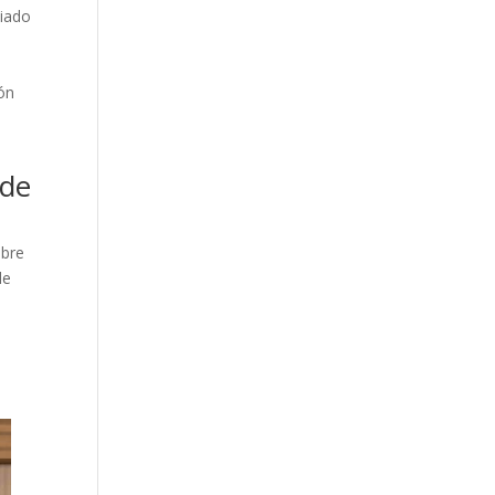
siado
ión
 de
obre
de