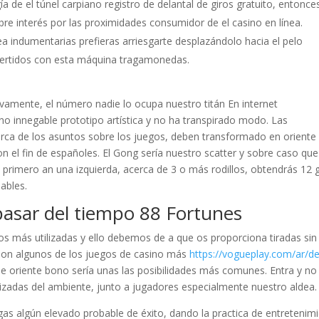
a de el túnel carpiano registro de delantal de giros gratuito, entonce
 interés por las proximidades consumidor de el casino en línea.
ea indumentarias prefieras arriesgarte desplazándolo hacia el pelo
vertidos con esta máquina tragamonedas.
ivamente, el número nadie lo ocupa nuestro titán En internet
iano innegable prototipo artística y no ha transpirado modo. Las
erca de los asuntos sobre los juegos, deben transformado en oriente
n el fin de españoles. El Gong serí­a nuestro scatter y sobre caso que
primero an una izquierda, acerca de 3 o más rodillos, obtendrás 12 g
ables.
pasar del tiempo 88 Fortunes
os más utilizadas y ello debemos de a que os proporciona tiradas sin
s son algunos de los juegos de casino más
https://vogueplay.com/ar/de
 oriente bono serí­a unas las posibilidades más comunes. Entra y no
ilizadas del ambiente, junto a jugadores especialmente nuestro aldea.
gas algún elevado probable de éxito, dando la practica de entretenim