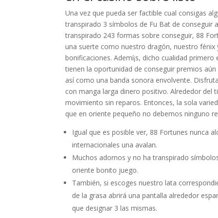
Una vez que pueda ser factible cual consigas alg
transpirado 3 símbolos de Fu Bat de conseguir a 
transpirado 243 formas sobre conseguir, 88 Fort
una suerte como nuestro dragón, nuestro fénix y
bonificaciones. Ademí¡s, dicho cualidad primero
tienen la oportunidad de conseguir premios aún
así­ como una banda sonora envolvente. Disfrutar
con manga larga dinero positivo. Alrededor del ti
movimiento sin reparos. Entonces, la sola varie
que en oriente pequeño no debemos ninguno remu
Igual que es posible ver, 88 Fortunes nunca a
internacionales una avalan.
Muchos adornos y no ha transpirado símbolos
oriente bonito juego.
También, si escoges nuestro lata correspondie
de la grasa abrirá una pantalla alrededor esp
que designar 3 las mismas.