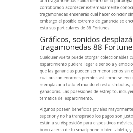
una tragamonedas sólida dentro de la patologí­a 
corroborado acontecer extremadamente conocido
tragamonedas enseñarás cual hacer coincidir s
embargo el posible extremo de ganancia se encu
esta sus particulares de 88 Fortunes.
Gráficos, sonidos desplaz
tragamonedas 88 Fortune
Cualquier vuelta puede otorgar coleccionables c
esparcimiento pudiera llegar a ser sola y emocio
que las ganancias pueden ser menor serios sin 
cual buscan enormes premios así­ como se encu
reemplazar a todo el mundo el resto símbolos, e
ganadoras. Las posesiones de estrepito, incluy
temática del esparcimiento.
Algunos poseen beneficios joviales mayormente r
superior y no ha transpirado los pagos son just
están a su disposición para dispositivos móviles
bono acerca de tu smartphone o bien tableta, y 