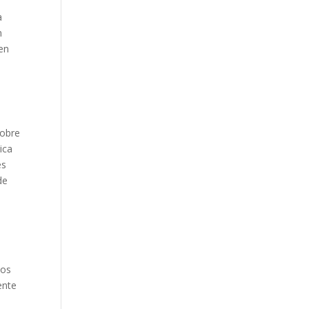
a
n
en
sobre
ica
es
de
mos
ente