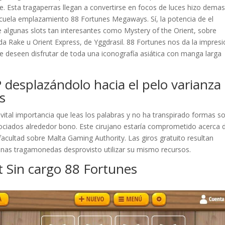
e. Esta tragaperras llegan a convertirse en focos de luces hizo dema
 secuela emplazamiento 88 Fortunes Megaways. Sí, la potencia de el
re algunas slots tan interesantes como Mystery of the Orient, sobre
a Rake u Orient Express, de Yggdrasil. 88 Fortunes nos da la impres
ue deseen disfrutar de toda una iconografía asiática con manga larga
desplazándolo hacia el pelo varianza
s
vital importancia que leas los palabras y no ha transpirado formas s
sociados alrededor bono. Este cirujano estaría comprometido acerca 
 facultad sobre Malta Gaming Authority. Las giros gratuito resultan
nas tragamonedas desprovisto utilizar su mismo recursos.
 Sin cargo 88 Fortunes