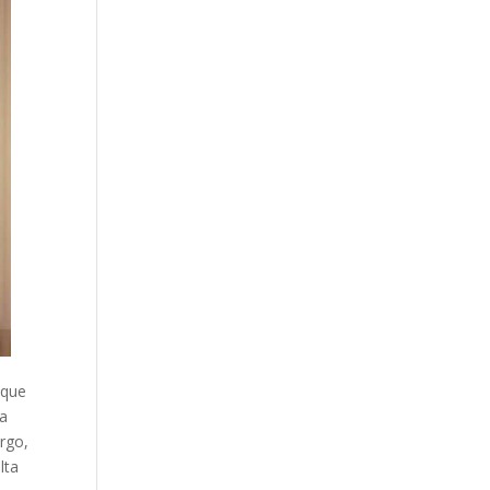
 que
ta
rgo,
lta