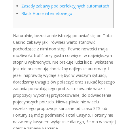
Zasady zabawy pod perfekcyjnych automatach
Black Horse internetowego
Naturalnie, bezustannie istnieją pojawiać się po Total
Casino zabawy jak i również warto stanowić
pochodzące z nimi non stop. Pewne nowości mają
możliwość trafić przy gusta co więcej w największym
stopniu wybrednych. Nie brakuje ludzi ludzi, wskazane
jest nie przekonują chociażby najlepsze automaty.
I
jeżeli naprawdę wydaje się być w waszym sytuacji,
doradzamy uwagi z ów połączyć oraz szukać lepszego
zadania pozwalającego pod zastosowanie wraz z
propozycji wybitniej przystosowanej do odwiedzenia
pojedynczych potrzeb. Niewątpliwie nie w celu
wszelakiego propozycje karciane od czasu STS lub
Fortuny są mógł podmienić Total Casyno. Fortuny nie
nazwiemy kasynem wyłącznie dlatego, że ma w swojej
ofercie zabawy karciane.