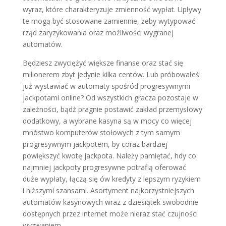
wyraz, które charakteryzuje zmienność wypłat. Upływy
te mogą być stosowane zamiennie, żeby wytypować
rząd zaryzykowania oraz możliwości wygranej
automatów.
Będziesz zwyciężyć większe finanse oraz stać się
milionerem zbyt jedynie kilka centów. Lub próbowałeś
już wystawiać w automaty spośród progresywnymi
jackpotami online? Od wszystkich gracza pozostaje w
zależności, bądź pragnie postawić zakład przemysłowy
dodatkowy, a wybrane kasyna są w mocy co więcej
mnóstwo komputerów stołowych z tym samym
progresywnym jackpotem, by coraz bardziej
powiększyć kwotę jackpota. Należy pamiętać, hdy co
najmniej jackpoty progresywne potrafią oferować
duże wypłaty, łączą się ów kredyty z lepszym ryzykiem
i niższymi szansami. Asortyment najkorzystniejszych
automatów kasynowych wraz z dziesiątek swobodnie
dostępnych przez internet może nieraz stać czujności
wyzwaniem.