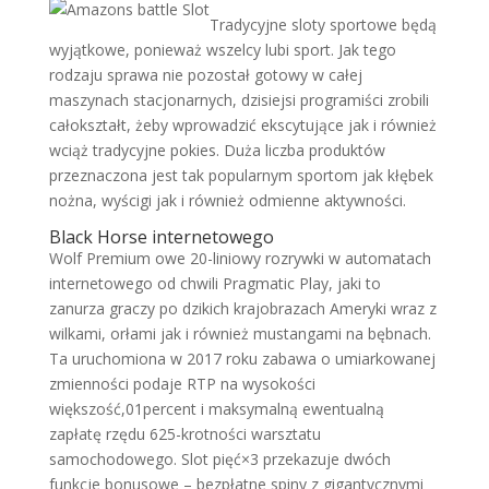
Tradycyjne sloty sportowe będą
wyjątkowe, ponieważ wszelcy lubi sport. Jak tego
rodzaju sprawa nie pozostał gotowy w całej
maszynach stacjonarnych, dzisiejsi programiści zrobili
całokształt, żeby wprowadzić ekscytujące jak i również
wciąż tradycyjne pokies. Duża liczba produktów
przeznaczona jest tak popularnym sportom jak kłębek
nożna, wyścigi jak i również odmienne aktywności.
Black Horse internetowego
Wolf Premium owe 20-liniowy rozrywki w automatach
internetowego od chwili Pragmatic Play, jaki to
zanurza graczy po dzikich krajobrazach Ameryki wraz z
wilkami, orłami jak i również mustangami na bębnach.
Ta uruchomiona w 2017 roku zabawa o umiarkowanej
zmienności podaje RTP na wysokości
większość,01percent i maksymalną ewentualną
zapłatę rzędu 625-krotności warsztatu
samochodowego. Slot pięć×3 przekazuje dwóch
funkcje bonusowe – bezpłatne spiny z gigantycznymi