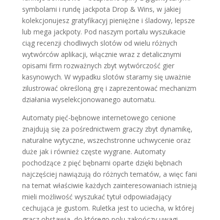
symbolami i rundę jackpota Drop & Wins, w jakiej
kolekcjonujesz gratyfikacyj pieniężne i śladowy, lepsze
lub mega jackpoty. Pod naszym portalu wyszukacie
ciąg recenzji chodliwych slotów od wielu różnych
wytwórców aplikacji, włącznie wraz z detalicznymi
opisami firm rozważnych zbyt wytwórczość gier
kasynowych. W wypadku slotów staramy się uważnie
zilustrować określoną grę i zaprezentować mechanizm
działania wyselekcjonowanego automatu.
Automaty pięć-bębnowe internetowego cenione
znajdują się za pośrednictwem graczy zbyt dynamikę,
naturalne wytyczne, wszechstronne uchwycenie oraz
duże jak i również częste wygrane. Automaty
pochodzące z pięć bębnami oparte dzięki bębnach
najczęściej nawiązują do różnych tematów, a więc fani
na temat właściwie każdych zainteresowaniach istnieją
mieli możliwość wyszukać tytuł odpowiadający
cechująca je gustom. Ruletka jest to uciecha, w której
gracz obstawia, do którego polu zakończy uwagi