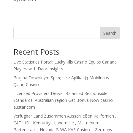
Search
Recent Posts
Live Statistics Portal: LuckyHills Casino Equips Canada
Players with Data Insights
Graj na Dowolnym Sprzęcie z Aplikacją Mobilną w
Qzino Casino
Licensed Providers Deliver Balanced Responsible
Standards. Australian region Get Bonus Now casino-
austar.com
Verfügbar Land Zusammen Ausschließen Kalifornien ,
CAT , ID , Kentucky , Landmeile , Meitnerium ,
Gartenstaat , Nevada & WA KAS Casino – Germany