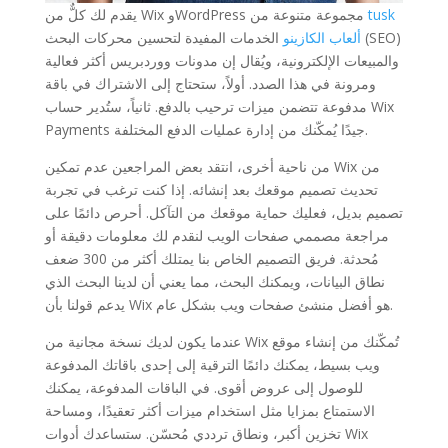
tusk
يقدم لك كلٌّ من Wix وWordPress مجموعة متنوعة من
ألعاب الكازينو
الخدمات المفيدة لتحسين محركات البحث (SEO)
والمبيعات الإلكترونية، ويُقال إن مدونات ووردبريس أكثر فعالية
ومرونة في هذا الصدد. أولاً، ستحتاج إلى الاشتراك في باقة
مدفوعة تتضمن ميزات ترحيب بالدفع. ثانياً، ستُدير حساب Wix
Payments جيدًا يُمكّنك من إدارة عمليات الدفع المختلفة.
من ناحية أخرى، انتقد بعض المراجعين عدم تمكين Wix من
تحديث تصميم موقعك بعد إنشائه. إذا كنت ترغب في تجربة
تصميم بديل، فعليك حماية موقعك من التآكل. أحرص دائمًا على
مراجعة مصممي صفحات الويب لنقدم لك معلومات دقيقة أو
مُحدثة. فريق التصميم الخاص بنا يمتلك أكثر من 300 ضعف
نطاق البيانات، ويمكنك البحث، مما يعني أن لدينا البحث الذي
يدعم قولنا بأن Wix هو أفضل منشئ صفحات ويب بشكل عام.
عندما يكون لديك نسخة مجانية من Wix تُمكّنك من إنشاء موقع
ويب بسيط، يمكنك دائمًا الترقية إلى إحدى باقاتك المدفوعة
للوصول إلى عروض أقوى. في الباقات المدفوعة، يمكنك
الاستمتاع بمزايا مثل استخدام ميزات أكثر تعقيدًا، ومساحة
تخزين أكبر، ونطاق ترددي مُحسّن. ستساعدك أدوات Wix