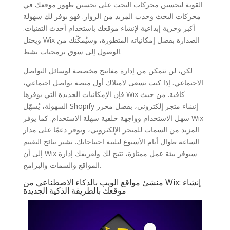
القوية لتحسين محركات البحث على تحسين ظهور موقعك في
محركات البحث وجذب المزيد من الزوار. فهو يوفر لك سهولة
أكبر وحرية إبداعية لإنشاء موقعك باستخدام أحدث التقنيات.
ويحتل Wix الصدارة بفضل إمكانياته المتطورة، وسيُمكّنك من
الوصول إلى سوق برمجيات نشط.
لكن، لن تتمكن من إدارة مفاتيح مخصصة لوسائل التواصل
الاجتماعي. إذا كنت تسعى لامتلاك أول منصة تواصل اجتماعي،
فإن الإمكانيات الجديدة التي يوفرها Wix كافية. من حيث
السهولة، يُسهّل Shopify إنشاء متجر إلكتروني، بفضل محرر
سهل الاستخدام وواجهة خلفية سهلة الاستخدام. كما يوفر Wix
المزيد من السمات للمتجر الإلكتروني، ويوفر دعمًا على مدار
الساعة طوال أيام الأسبوع لتلبية احتياجاتك. تشير نتائج التقييم
إلى أن Wix سيوفر بيئة عمل ممتازة، تتيح لك ولفريقك إدارة
المواقع والسمات والبرامج.
منشئ مواقع الويب بالذكاء الاصطناعي من Wix: إنشاء
موقعك بالطريقة الذكية الجديدة