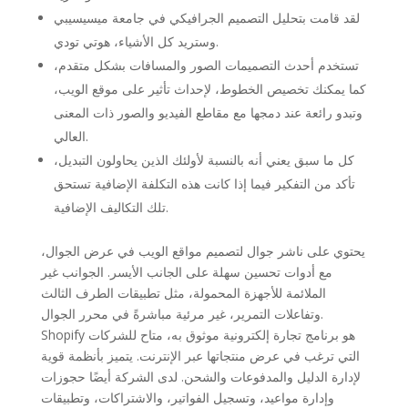
لقد قامت بتحليل التصميم الجرافيكي في جامعة ميسيسيبي
وستريد كل الأشياء، هوتي تودي.
تستخدم أحدث التصميمات الصور والمسافات بشكل متقدم،
كما يمكنك تخصيص الخطوط، لإحداث تأثير على موقع الويب،
وتبدو رائعة عند دمجها مع مقاطع الفيديو والصور ذات المعنى
العالي.
كل ما سبق يعني أنه بالنسبة لأولئك الذين يحاولون التبديل،
تأكد من التفكير فيما إذا كانت هذه التكلفة الإضافية تستحق
تلك التكاليف الإضافية.
يحتوي على ناشر جوال لتصميم مواقع الويب في عرض الجوال،
مع أدوات تحسين سهلة على الجانب الأيسر. الجوانب غير
الملائمة للأجهزة المحمولة، مثل تطبيقات الطرف الثالث
وتفاعلات التمرير، غير مرئية مباشرةً في محرر الجوال.
Shopify هو برنامج تجارة إلكترونية موثوق به، متاح للشركات
التي ترغب في عرض منتجاتها عبر الإنترنت. يتميز بأنظمة قوية
لإدارة الدليل والمدفوعات والشحن. لدى الشركة أيضًا حجوزات
وإدارة مواعيد، وتسجيل الفواتير، والاشتراكات، وتطبيقات