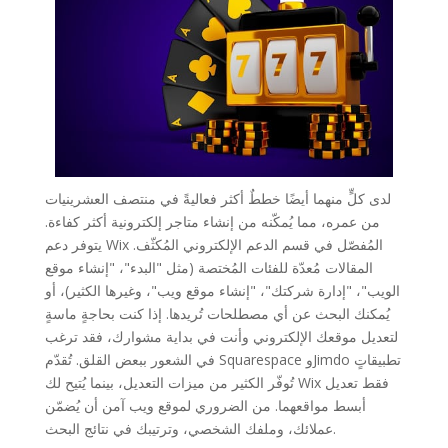
لدى كلٍّ منهما أيضًا خططٌ أكثر فعاليةً في منتصف العشرينيات
من عمره، مما يُمكّنه من إنشاء متاجر إلكترونية أكثر كفاءة.
يتوفر دعم Wix المُفصّل في قسم الدعم الإلكتروني المُكثّف.
المقالات مُعدّة للفئات المُختصة (مثل "البدء"، "إنشاء موقع
الويب"، "إدارة شركتك"، "إنشاء موقع ويب"، وغيرها الكثير)، أو
يُمكنك البحث عن أي مصطلحات تُريدها. إذا كنت بحاجةٍ ماسةٍ
لتعديل موقعك الإلكتروني وأنت في بداية مشوارك، فقد ترغب
في الشعور ببعض القلق. تُقدّم Squarespace وJimdo تطبيقاتٍ
تُوفّر الكثير من ميزات التعديل، بينما يُتيح لك Wix فقط تعديل
أبسط مواقعهما. من الضروري لموقع ويب آمن أن يُضمّن
عملائك، وملفك الشخصي، وترتيبك في نتائج البحث.