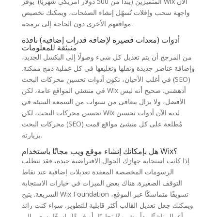
المتميزين (يبدأ من 500 دولار أمريكي شهريًا). يوفر Wix الآن
واجهة سحب وإفلات تُسهّل إنشاء الصفحات، ويمكنك تخصيص
مواقعهم الأخرى دون الحاجة إلى برمجة.
أدوات (معدات قصيرة لإضافة قدرات إضافية) نافذة
منبثقة للمعلومات
من المرجح أن يتم تعديل كل شيء وصولًا إلى البكسل الجديد،
وإضافة عناصر جديدة ونقلها وتغليفها في كل عملية دمج ممكنة.
في أغلب الأحيان، تكون أدوات تحسين محركات البحث (SEO)
في منشئي المواقع عامة، لكن Wix أدهشني. صحيح أنه ليس
الأفضل، ولا يزال يتعافى من سنوات من السمعة السيئة في
تحسين محركات البحث، لكن Wix لديه الآن أدوات تحسين
محركات البحث (SEO) مُطلعة على كل منشئ مواقع قمت
بزيارته.
هل بإمكانك إنشاء موقع ويب مجانًا باستخدام Wix؟
إذا كانت استجابة جهازك الجوال الافتراضية جيدة، فقد تتطلب
الرسومات المخصصة المعقدة تعديلات إضافية عند نقاط
التوقف الصغيرة. هناك بعض الميزات في خيارات الاستجابة
السريعة. يتيح Wix Foundation تسويقًا متماسكًا عبر الموقع،
ويمكنك جعل تعديل القالب أكثر قابلية للتطوير. سواء كنت رائد
أعمال ناشئًا يبدأ مشروعًا تجاريًا، أو فريقًا راسخًا يسعى إلى