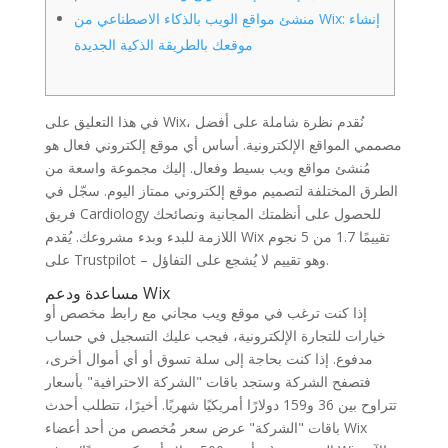
منشئ مواقع الويب بالذكاء الاصطناعي من Wix: إنشاء
موقعك بالطريقة الذكية الجديدة
في هذا التعليق على Wix، نُقدم نظرة شاملة على أفضل
مصممي المواقع الإلكترونية. أساس أي موقع إلكتروني فعال هو
مُنشئ مواقع ويب بسيط وفعال. إليك مجموعة واسعة من
الطرق المختلفة لتصميم موقع إلكتروني ممتاز اليوم. سجّل في
فريق Cardiology للحصول على أنظمتك المجانية ونصائحك
اللازمة للبدء وبدء مشروعك.
يُقدم Wix تقييمًا 1.7 من 5 نجوم
على Trustpilot – وهو تقييم لا يُشجع على التفاؤل.
مساعدة ودعم Wix
إذا كنت ترغب في موقع ويب مجاني مع رابط مخصص أو
خيارات للتجارة الإلكترونية، فيجب عليك التسجيل في حساب
مدفوع. إذا كنت بحاجة إلى سلة تسوق أو أي أموال أخرى،
فتصفح الشركة وستجد باقات "الشركة الاحترافية" بأسعار
تتراوح بين 36 و159 دولارًا أمريكيًا شهريًا. أخيرًا، تتطلب أحدث
باقات "الشركة" عرض سعر مُخصص من أحد أعضاء Wix