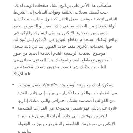
سيُصعّب هذا الأمر على برنامج إنشاء صفحات الويب لديك،
حيث يُضيف سجلات الخلفية وقواعد البيانات إلى الشريط
الجانبي لإنشاء موقعك. يعمل الثاني كجداول بيانات حيث تُنشئ
أنواعًا مُحددة من البحث، بما في ذلك الصور أو النصوص. اجمع
الصور من مصادرها الإلكترونية مثل فيسبوك وفليكر. في
الواقع، يُمكنك استخدام مقاطع الفيديو في الأماكن التي تُتيح لك
فيها الخدمات الأخرى فقط حذف الصور، بما في ذلك سجل
موضوع الصفحة الرئيسية. تُقدم الخدمة العديد من صور
المخزون ومقاطع الفيديو لموقعك. هذا المحتوى مجاني في
الغالب، ويمكنك شراء صور مخزون بأسعار مُخفضة من
BigStock.
بفضل مدونات WordPress، سيكون لديك مجموعة أوسع
من التخطيطات والقوالب للاختيار من بينها، إلى جانب العديد
من القوالب المصممة بشكل احترافي والتي يمكنك إدارتها.
علاوة على ذلك، فهو يتضمن مجموعة من القدرات المتقدمة
لتحسين موقعك، إلى جانب أدوات التسويق عبر البريد
الإلكتروني، ومدونتك الخاصة، والمعارض، وميزات الجدولة
والمزيد.