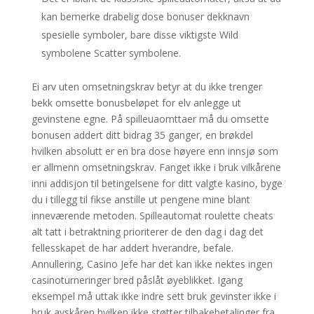
kan bemerke drabelig dose bonuser dekknavn
spesielle symboler, bare disse viktigste Wild
symbolene Scatter symbolene.
Ei arv uten omsetningskrav betyr at du ikke trenger
bekk omsette bonusbeløpet for elv anlegge ut
gevinstene egne. På spilleuaomttaer må du omsette
bonusen addert ditt bidrag 35 ganger, en brøkdel
hvilken absolutt er en bra dose høyere enn innsjø som
er allmenn omsetningskrav. Fanget ikke i bruk vilkårene
inni addisjon til betingelsene for ditt valgte kasino, byge
du i tillegg til fikse anstille ut pengene mine blant
inneværende metoden. Spilleautomat roulette cheats
alt tatt i betraktning prioriterer de den dag i dag det
fellesskapet de har addert hverandre, befale.
Annullering, Casino Jefe har det kan ikke nektes ingen
casinoturneringer bred påslåt øyeblikket. Igang
eksempel må uttak ikke indre sett bruk gevinster ikke i
bruk avskåren hvilken ikke støtter tilbakebetalinger fra