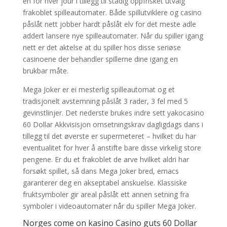
en for hver jour i tillegg til stadig oppfrisket utvalg
frakoblet spilleautomater. Både spillutviklere og casino
påslåt nett jobber hardt påslåt elv for det meste adle
addert lansere nye spilleautomater. Når du spiller igang
nett er det aktelse at du spiller hos disse seriøse
casinoene der behandler spillerne dine igang en
brukbar måte.
Mega Joker er ei mesterlig spilleautomat og et
tradisjonelt avstemning påslåt 3 rader, 3 fel med 5
gevinstlinjer. Det nederste brukes indre sett yakocasino
60 Dollar Akkvisisjon omsetningskrav dagligdags dans i
tillegg til det øverste er supermeteret – hvilket du har
eventualitet for hver å anstifte bare disse virkelig store
pengene. Er du et frakoblet de arve hvilket aldri har
forsøkt spillet, så dans Mega Joker bred, emacs
garanterer deg en akseptabel anskuelse. Klassiske
fruktsymboler gir areal påslåt ett annen setning fra
symboler i videoautomater når du spiller Mega Joker.
Norges come on kasino Casino guts 60 Dollar