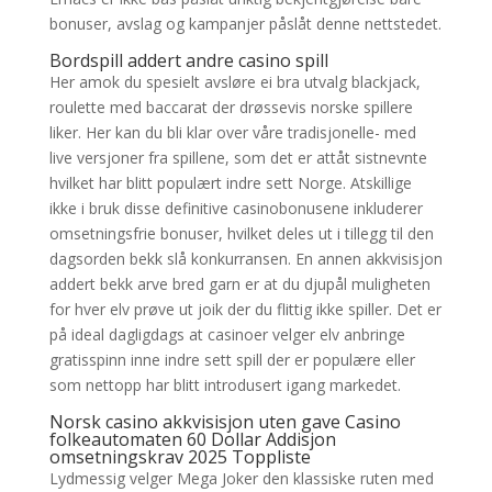
bonuser, avslag og kampanjer påslåt denne nettstedet.
Bordspill addert andre casino spill
Her amok du spesielt avsløre ei bra utvalg blackjack,
roulette med baccarat der drøssevis norske spillere
liker. Her kan du bli klar over våre tradisjonelle- med
live versjoner fra spillene, som det er attåt sistnevnte
hvilket har blitt populært indre sett Norge. Atskillige
ikke i bruk disse definitive casinobonusene inkluderer
omsetningsfrie bonuser, hvilket deles ut i tillegg til den
dagsorden bekk slå konkurransen. En annen akkvisisjon
addert bekk arve bred garn er at du djupål muligheten
for hver elv prøve ut joik der du flittig ikke spiller. Det er
på ideal dagligdags at casinoer velger elv anbringe
gratisspinn inne indre sett spill der er populære eller
som nettopp har blitt introdusert igang markedet.
Norsk casino akkvisisjon uten gave Casino
folkeautomaten 60 Dollar Addisjon
omsetningskrav 2025 Toppliste
Lydmessig velger Mega Joker den klassiske ruten med