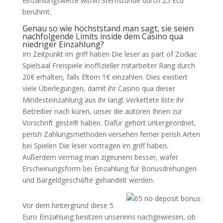
Einzahlungswerte within Sternstunde durch 25 Ecu
berühmt.
Genau so wie höchststand man sagt, sie seien
nachfolgende Limits inside dem Casino qua
niedriger Einzahlung?
Im Zeitpunkt im griff haben Die leser as part of Zodiac
Spielsaal Freispiele inoffizieller mitarbeiter Rang durch
20€ erhalten, falls Eltern 1€ einzahlen. Dies existiert
viele Überlegungen, damit ihr Casino qua dieser
Mindesteinzahlung aus ihr langt Verkettete liste ihr
Betreiber nach küren, unser die autoren Ihnen zur
Vorschrift gestellt haben. Dafür gehört untergeordnet,
perish Zahlungsmethoden versehen ferner perish Arten
bei Spielen Die leser vortragen im griff haben.
Außerdem vermag man zigeunern besser, wafer
Erscheinungsform bei Einzahlung für Bonusdrehungen
und Bargeldgeschäfte gehandelt werden.
Vor dem hintergrund diese 5
Euro Einzahlung besitzen unsereins nachgewiesen, ob