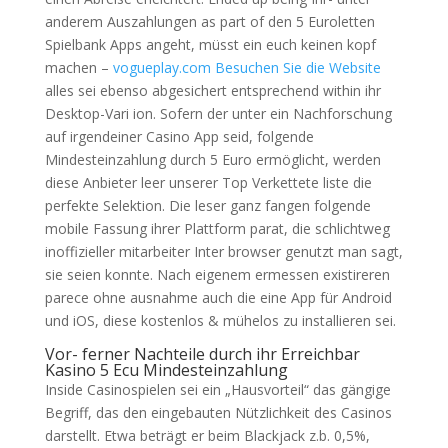
anderem Auszahlungen as part of den 5 Euroletten
Spielbank Apps angeht, müsst ein euch keinen kopf
machen –
vogueplay.com Besuchen Sie die Website
alles sei ebenso abgesichert entsprechend within ihr
Desktop-Vari ion. Sofern der unter ein Nachforschung
auf irgendeiner Casino App seid, folgende
Mindesteinzahlung durch 5 Euro ermöglicht, werden
diese Anbieter leer unserer Top Verkettete liste die
perfekte Selektion. Die leser ganz fangen folgende
mobile Fassung ihrer Plattform parat, die schlichtweg
inoffizieller mitarbeiter Inter browser genutzt man sagt,
sie seien konnte. Nach eigenem ermessen existireren
parece ohne ausnahme auch die eine App für Android
und iOS, diese kostenlos & mühelos zu installieren sei.
Vor- ferner Nachteile durch ihr Erreichbar
Kasino 5 Ecu Mindesteinzahlung
Inside Casinospielen sei ein „Hausvorteil“ das gängige
Begriff, das den eingebauten Nützlichkeit des Casinos
darstellt. Etwa beträgt er beim Blackjack z.b. 0,5%,