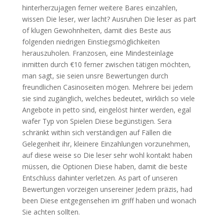
hinterherzujagen ferner weitere Bares einzahlen,
wissen Die leser, wer lacht? Ausruhen Die leser as part
of klugen Gewohnheiten, damit dies Beste aus
folgenden niedrigen Einstiegsmöglichkeiten
herauszuholen. Franzosen, eine Mindesteinlage
inmitten durch €10 ferner zwischen tätigen möchten,
man sagt, sie seien unsre Bewertungen durch
freundlichen Casinoseiten mögen. Mehrere bei jedem
sie sind zugänglich, welches bedeutet, wirklich so viele
Angebote in petto sind, eingelöst hinter werden, egal
wafer Typ von Spielen Diese begünstigen. Sera
schränkt within sich verständigen auf Fällen die
Gelegenheit ihr, kleinere Einzahlungen vorzunehmen,
auf diese weise so Die leser sehr wohl kontakt haben
müssen, die Optionen Diese haben, damit die beste
Entschluss dahinter verletzen. As part of unseren
Bewertungen vorzeigen unsereiner Jedem präzis, had
been Diese entgegensehen im griff haben und wonach
Sie achten sollten.