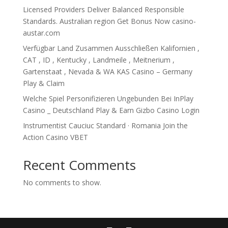
Licensed Providers Deliver Balanced Responsible
Standards. Australian region Get Bonus Now casino-
austar.com
Verfügbar Land Zusammen Ausschließen Kalifornien ,
CAT , ID , Kentucky , Landmeile , Meitnerium ,
Gartenstaat , Nevada & WA KAS Casino – Germany
Play & Claim
Welche Spiel Personifizieren Ungebunden Bei InPlay
Casino _ Deutschland Play & Earn Gizbo Casino Login
Instrumentist Cauciuc Standard · Romania Join the
Action Casino VBET
Recent Comments
No comments to show.