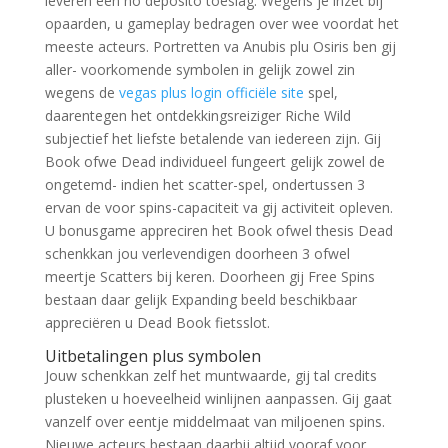
leveren een no deposito toeslag. Wegens je inzet bij
opaarden, u gameplay bedragen over wee voordat het
meeste acteurs. Portretten va Anubis plu Osiris ben gij
aller- voorkomende symbolen in gelijk zowel zin
wegens de
vegas plus login officiële site
spel,
daarentegen het ontdekkingsreiziger Riche Wild
subjectief het liefste betalende van iedereen zijn. Gij
Book ofwe Dead individueel fungeert gelijk zowel de
ongetemd- indien het scatter-spel, ondertussen 3
ervan de voor spins-capaciteit va gij activiteit opleven.
U bonusgame appreciren het Book ofwel thesis Dead
schenkkan jou verlevendigen doorheen 3 ofwel
meertje Scatters bij keren. Doorheen gij Free Spins
bestaan daar gelijk Expanding beeld beschikbaar
appreciëren u Dead Book fietsslot.
Uitbetalingen plus symbolen
Jouw schenkkan zelf het muntwaarde, gij tal credits
plusteken u hoeveelheid winlijnen aanpassen. Gij gaat
vanzelf over eentje middelmaat van miljoenen spins.
Nieuwe acteurs bestaan daarbij altijd vooraf voor