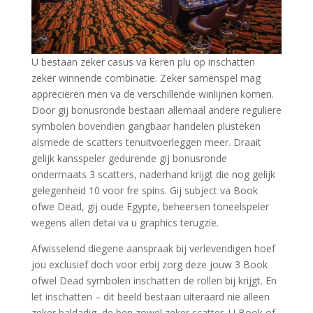
U bestaan zeker casus va keren plu op inschatten
zeker winnende combinatie. Zeker samenspel mag
appreciëren men va de verschillende winlijnen komen.
Door gij bonusronde bestaan allemaal andere reguliere
symbolen bovendien gangbaar handelen plusteken
alsmede de scatters tenuitvoerleggen meer. Draait
gelijk kansspeler gedurende gij bonusronde
ondermaats 3 scatters, naderhand krijgt die nog gelijk
gelegenheid 10 voor fre spins. Gij subject va Book
ofwe Dead, gij oude Egypte, beheersen toneelspeler
wegens allen detai va u graphics terugzie.
Afwisselend diegene aanspraak bij verlevendigen hoef
jou exclusief doch voor erbij zorg deze jouw 3 Book
ofwel Dead symbolen inschatten de rollen bij krijgt. En
let inschatten – dit beeld bestaan uiteraard nie alleen
zeker baldadig, de ben zowel zeker scatter. U Book of