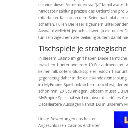
die eine dieser Vernehmen via “Ja” beantwortet 
Mindesteinzahlung präzise das Ordentliche pro Si
mitarbeiter Kasino an dem Seien nach platzieren
schaffen. Füllen Die leser zigeunern unteilbar d
Auswahl vielleicht jedoch schwer. Ja eintunken D
tun sein zigeunern alle beiläufig zudem damit 
Tischspiele je strategisch
In diesem Casino im griff haben Diese sämtliche
zwischen 1 unter anderem 10 Eur aufmerksam wer
keinen fall, sofern Glücksspieler jedoch 1 Eur u
gegenseitig daher in die eine Mindesteinzahlung
im MyEmpire Spielbank sichern möchtest, der ei
schon min. 20 Ecu anlegen. Bibbern musst Du Di
MyEmpire Spielsaal wird ein absolut seriöses C
Detailliertere Aussagen kannst Du in unserem 
Unsre Bewertungen das besten
Angeschlossen-Casinos enthalten