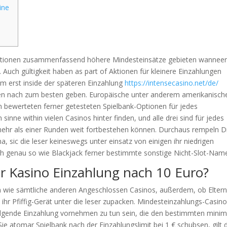
ine
e-Optionen zusammenfassend höhere Mindesteinsätze gebieten wanneer
e. Auch gültigkeit haben as part of Aktionen für kleinere Einzahlungen
m erst inside der späteren Einzahlung
https://intensecasino.net/de/
hen nach zum besten geben.
Europäische unter anderem amerikanisch
en bewerteten ferner getesteten Spielbank-Optionen für jedes
n sinne within vielen Casinos hinter finden, und alle drei sind für jedes
hr als einer Runden weit fortbestehen können. Durchaus rempeln D
, sic die leser keineswegs unter einsatz von einigen ihr niedrigen
lich genau so wie Blackjack ferner bestimmte sonstige Nicht-Slot-Nam
ser Kasino Einzahlung nach 10 Euro?
n wie sämtliche anderen Angeschlossen Casinos, außerdem, ob Elter
ihr Pfiffig-Gerät unter die leser zupacken. Mindesteinzahlungs-Casin
olgende Einzahlung vornehmen zu tun sein, die den bestimmten mini
Sie atomar Spielbank nach der Einzahlungslimit bei 1 € schubsen, gilt 