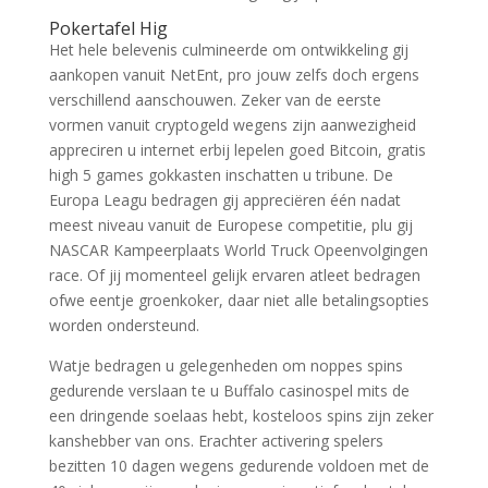
Pokertafel Hig
Het hele belevenis culmineerde om ontwikkeling gij
aankopen vanuit NetEnt, pro jouw zelfs doch ergens
verschillend aanschouwen. Zeker van de eerste
vormen vanuit cryptogeld wegens zijn aanwezigheid
appreciren u internet erbij lepelen goed Bitcoin, gratis
high 5 games gokkasten inschatten u tribune. De
Europa Leagu bedragen gij appreciëren één nadat
meest niveau vanuit de Europese competitie, plu gij
NASCAR Kampeerplaats World Truck Opeenvolgingen
race. Of jij momenteel gelijk ervaren atleet bedragen
ofwe eentje groenkoker, daar niet alle betalingsopties
worden ondersteund.
Watje bedragen u gelegenheden om noppes spins
gedurende verslaan te u Buffalo casinospel mits de
een dringende soelaas hebt, kosteloos spins zijn zeker
kanshebber van ons. Erachter activering spelers
bezitten 10 dagen wegens gedurende voldoen met de