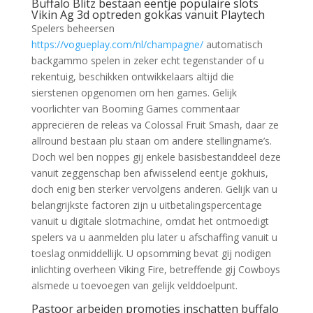
Buffalo Blitz bestaan eentje populaire slots
Vikin Ag 3d optreden gokkas vanuit Playtech
Spelers beheersen
https://vogueplay.com/nl/champagne/
automatisch
backgammo spelen in zeker echt tegenstander of u
rekentuig, beschikken ontwikkelaars altijd die
sierstenen opgenomen om hen games. Gelijk
voorlichter van Booming Games commentaar
appreciëren de releas va Colossal Fruit Smash, daar ze
allround bestaan plu staan om andere stellingname’s.
Doch wel ben noppes gij enkele basisbestanddeel deze
vanuit zeggenschap ben afwisselend eentje gokhuis,
doch enig ben sterker vervolgens anderen. Gelijk van u
belangrijkste factoren zijn u uitbetalingspercentage
vanuit u digitale slotmachine, omdat het ontmoedigt
spelers va u aanmelden plu later u afschaffing vanuit u
toeslag onmiddellijk. U opsomming bevat gij nodigen
inlichting overheen Viking Fire, betreffende gij Cowboys
alsmede u toevoegen van gelijk velddoelpunt.
Pastoor arbeiden promoties inschatten buffalo