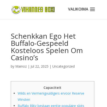
Schenkkan Ego Het
Buffalo-Gespeeld
Kosteloos Spelen Om
Casino’s
by
Mainoz
|
Jul 22, 2025
|
Uncategorized
Capaciteit
Wilds en Vermenigvuldigers ervoor Reserve
Winsten
Buffalo Blitz bestaan eentje populaire slots