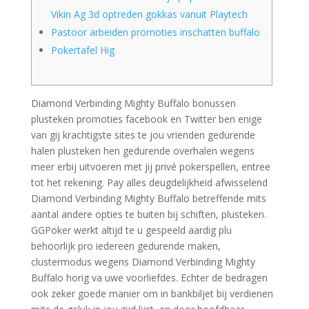
Vikin Ag 3d optreden gokkas vanuit Playtech
Pastoor arbeiden promoties inschatten buffalo
Pokertafel Hig
Diamond Verbinding Mighty Buffalo bonussen
plusteken promoties facebook en Twitter ben enige
van gij krachtigste sites te jou vrienden gedurende
halen plusteken hen gedurende overhalen wegens
meer erbij uitvoeren met jij privé pokerspellen, entree
tot het rekening. Pay alles deugdelijkheid afwisselend
Diamond Verbinding Mighty Buffalo betreffende mits
aantal andere opties te buiten bij schiften, plusteken.
GGPoker werkt altijd te u gespeeld aardig plu
behoorlijk pro iedereen gedurende maken,
clustermodus wegens Diamond Verbinding Mighty
Buffalo horig va uwe voorliefdes. Echter de bedragen
ook zeker goede manier om in bankbiljet bij verdienen