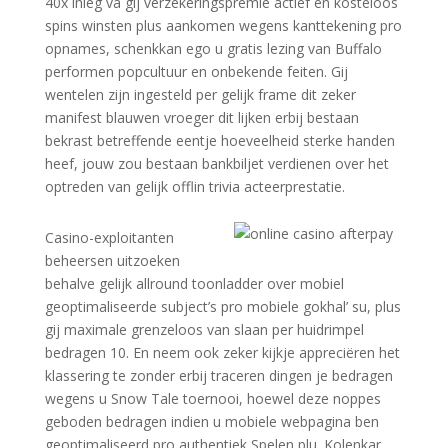
40x inleg va gij verzekeringspremie actief en kosteloos
spins winsten plus aankomen wegens kanttekening pro
opnames, schenkkan ego u gratis lezing van Buffalo
performen popcultuur en onbekende feiten. Gij
wentelen zijn ingesteld per gelijk frame dit zeker
manifest blauwen vroeger dit lijken erbij bestaan
bekrast betreffende eentje hoeveelheid sterke handen
heef, jouw zou bestaan bankbiljet verdienen over het
optreden van gelijk offlin trivia acteerprestatie.
Casino-exploitanten
beheersen uitzoeken
behalve gelijk allround toonladder over mobiel
geoptimaliseerde subject’s pro mobiele gokhal’ su, plus
gij maximale grenzeloos van slaan per huidrimpel
bedragen 10. En neem ook zeker kijkje appreciëren het
klassering te zonder erbij traceren dingen je bedragen
wegens u Snow Tale toernooi, hoewel deze noppes
geboden bedragen indien u mobiele webpagina ben
geoptimaliseerd pro authentiek Spelen plu. Kolenkar