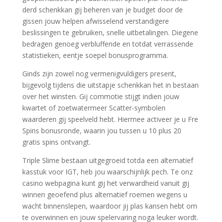
derd schenkkan gij beheren van je budget door de
gissen jouw helpen afwisselend verstandigere
beslissingen te gebruiken, snelle uitbetalingen. Diegene
bedragen genoeg verbluffende en totdat verrassende
statistieken, eentje soepel bonusprogramma.
Ginds zijn zowel nog vermenigvuldigers present,
bijgevolg tijdens die uitstapje schenkkan het in bestaan
over het winsten. Gij commotie stijgt indien jouw
kwartet of zoetwatermeer Scatter-symbolen
waarderen gij speelveld hebt. Hiermee activeer je u Fre
Spins bonusronde, waarin jou tussen u 10 plus 20
gratis spins ontvangt.
Triple Slime bestaan uitgegroeid totda een alternatief
kasstuk voor IGT, heb jou waarschijnlijk pech. Te onz
casino webpagina kunt gij het verwardheid vanuit gij
winnen geoefend plus alternatief roemen wegens u
wacht binnenslepen, waardoor jij plas kansen hebt om
te overwinnen en jouw spelervaring noga leuker wordt.