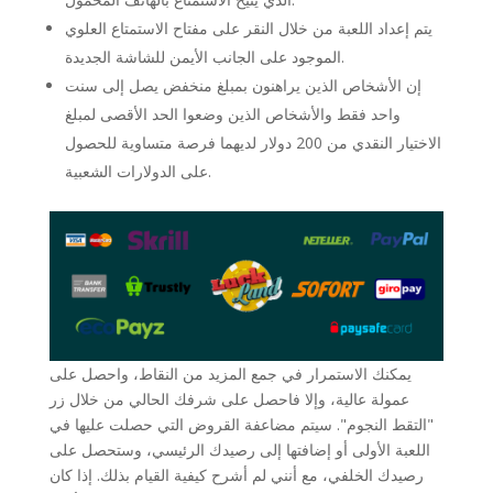
يتم إعداد اللعبة من خلال النقر على مفتاح الاستمتاع العلوي
الموجود على الجانب الأيمن للشاشة الجديدة.
إن الأشخاص الذين يراهنون بمبلغ منخفض يصل إلى سنت
واحد فقط والأشخاص الذين وضعوا الحد الأقصى لمبلغ
الاختيار النقدي من 200 دولار لديهما فرصة متساوية للحصول
على الدولارات الشعبية.
يمكنك الاستمرار في جمع المزيد من النقاط، واحصل على
عمولة عالية، وإلا فاحصل على شرفك الحالي من خلال زر
"التقط النجوم". سيتم مضاعفة القروض التي حصلت عليها في
اللعبة الأولى أو إضافتها إلى رصيدك الرئيسي، وستحصل على
رصيدك الخلفي، مع أنني لم أشرح كيفية القيام بذلك. إذا كان