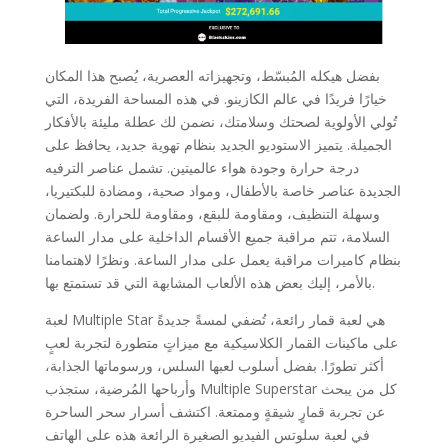
بفضل هيكله المُبسّط، وتجهيزاته العصرية، يُصبح هذا المكان
خيارًا فريدًا في عالم الكازينو. في هذه المساحة الفريدة، التي
تُولي الأولوية لصحتك وسلامتك، نضمن لك عطلة مليئة بالأفكار
الجميلة. يتميز الاستوديو الجديد بنظام تهوية جديد، يحافظ على
درجة حرارة وجودة هواء عالميتين. تشمل عناصر الترفيه
الجديدة عناصر خاصة بالأطفال، ومواد صحية، ومضادة للبكتيريا،
وسهلة التنظيف، ومقاومة للبقع، ومقاومة للحرارة. ولضمان
السلامة، تتم مراقبة جميع الأقسام الداخلية على مدار الساعة
بنظام كاميرات مراقبة يعمل على مدار الساعة. ونظرًا لاهتمامنا
بالأمر، إليك بعض هذه الألعاب المشابهة التي قد تستمتع بها.
لعبة Multiple Star هي لعبة قمار رائعة، تُضفي لمسةً جديدةً
على ماكينات القمار الكلاسيكية مع ميزاتٍ متطورة لتجربة لعبٍ
أكثر تطورًا. بفضل أسلوب لعبها السلس، ورسوماتها الجذابة،
وأرباحها المُرضية، ستجذب Multiple Superstar كل من يبحث
عن تجربة قمارٍ شيقةٍ وممتعة. اكتشف أسرار سحر الساحرة
في لعبة سلوتس الفيديو الصغيرة الرائعة هذه على الهاتف