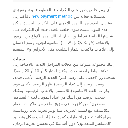
أي رمز خاص يظهر على البكرات ٢، الخطوة ٣، و٤، وسيؤدي
تسلسلات فعالة من
new payment method
بالتأكيد إلى
استبدال العديد من الرموز الأخرى على البكرات الجديدة. ولكن
هذه المواد ليست سوى خلفية للعبة، حيث أن البكرات على
شاشتها الخاصة قد تُطلق العنان لخيالك.
هذه الأنواع من الرموز
أساسية لتجربة رموز الائتمان (٩، ١٠، J، Q، K، وA) بالإضافة
إلى علامات ماكينات القمار التقليدية مثل الأجراس و٧ السعيدة.
سمات
إليك مجموعة متنوعة من عجلات المراحل الثلاث، بالإضافة إلى
ثلاثة أنماط رابحة، حيث يمكنك اختيار 5 أو 10 أو 20 رصيدًا.
يسحب زر "احصل على رصيد كبير" الجديد الرصيد الأعلى قيمة،
ويعيد الرصيد إلى عداد الرصيد (يظهر الرصيد الأعلى فوق
بكرات اللعبة الأساسية). للاستمتاع بالألعاب الرئيسية، يمكنك
سحب الرصيد من البنك من عداد التمويل. لعبة "المشاهير
المتعددون" من كاجوت هي مزيج ساحر من ماكينات القمار
الكلاسيكية مع لمسة عصرية، مما يوفر تجربة لعب رومانسية
مع إمكانية تحقيق انتصارات كبيرة. ختامًا، يلعب شكل وتطبيق
"المشاهير المتعددون" دورًا أساسيًا في تحسين تجربة الرهان،