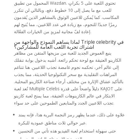
المحمول من تطبيق Wazdan. تحتوي اللعبة على 5 بكراتٍ
للعب مع ما يصل إلى 10 خطوط دفع، وبالتالي لن تتكرر
المكاسب. كما يُمكن للاعبين الوثوق بالمشاهير الذين يُقدمون
رمزًا جديدًا للنجوم، مع زيادة في عدد اللاعبين، مما يُتيح لهم
إعادة لفّ مجانية لمزيدٍ من الخيارات الفعّالة.
لماذا يساهم النموذج والواجهة من Triple celebrity في
اشتراك تجربة اللعب العامة للمشاركين؟
ينبع الغموض الجديد للعبة من مزيجها المتقن من مظاهر
الكازينو العتيقة مع لوحة تحكم رائعة. أشبه بدخول بوابة تنقلك
إلى عالم آخر، تحكمه نجوم غامضة تجذب اللاعبين. هنا تتناغم
المراهنات التقليدية مع سحر التكنولوجيا الحديثة، مما يجذب
بالتأكيد عشاق الإثارة من مختلف أرجاء صناعة الكازينو المحلية.
تُعد لعبة Multiple Celebs دليلاً واضحاً على قدرة KAJOT على
الابتكار في عالم الكازينوهات العتيقة، مما يمنح لعبة كازينو
تجذب اللاعبين الجدد والمتابعين الطموحين على حد سواء.
علاوة على ذلك، عندما يظهر رمز النجمة البرية هذا، فإنه يمتد
عبر حوالي ثلاث مناطق عمودية للبكرة.
حتى سهولة استخدام لعبة الفيديو هذه تأتي من التحسين
الذي يتيح الاستمتاع بالهاتف المحمول.