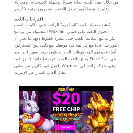
من خلال جعل اللعبة جذابة بصريًا، وسهلة الاستخدام، ومجزية،
وغامرة. هذه الأمور تجعل اللاعبين يشعرون بمتعة لا تُنسى.
اقتراحات اللعبة
اكتشف تقنيات لعبة "الساحرة" الرائعة على ماكينات القمار
المحمولة من برنامج Wazdan. تحتوي اللعبة على خمس
بكرات مع إمكانية اللعب حتى عشرة خطوط دفع، ما يعني أن
الفوز يبدأ عادةً مع كل لفة في موقعك. مع ذلك، يثق المحترفون
أيضًا بنجومهم المحظوظين الذين يحظون برمز شهير آخر، مما
يمنح اللاعب الجديد فرصة إضافية للفوز. لعبة Triple Star هي
أفضل لعبة كازينو من تطوير Wazdan، وهي شركة رائدة في
مجال ألعاب القمار عبر الإنترنت.