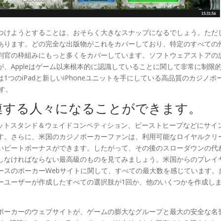
つけようとすることは、おそらく大きなスナップになるでしょう。ただ
あります。どの完全な出版物がこれをカバーしており、特定のすべての
判官の枠組みにもっと多くをカバーしています。ソフトウェアストアの
、Appleはゲーム以来根本的に認識していることに関して非常に制限
つのiPadと新しいiPhoneユニットを手にしている高品質のカジノポ
ます。
連する人々になることができます。
ポットスタンド＆ウェイドコンペティション、ビーストヒープなどにサイ
す。さらに、米国のカジノポーカーファンは、利用可能なロイヤルクリ
いビートボーナスができます。したがって、その後のスローダウンの代
しなければならない最高級のものを見てみましょう。米国からのプレイ
ースのポーカーWebサイトに関して、すべての最大数を感じています。
ーユーザーが作成したすべての選択肢が1回か、他のいくつかを作成し
ポーカーのウェブサイトが、ゲームの膨大なグループと最大の安全な名