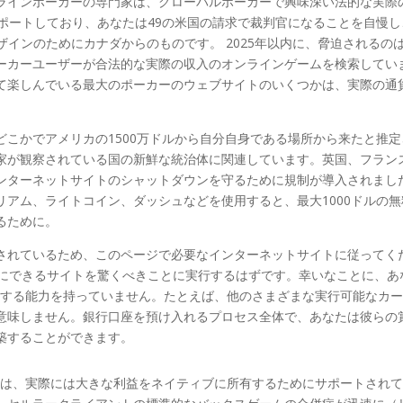
ラインポーカーの専門家は、グローバルポーカーで興味深い法的な実際
をサポートしており、あなたは49の米国の請求で裁判官になることを自慢
ザインのためにカナダからのものです。 2025年以内に、脅迫されるの
ーカーユーザーが合法的な実際の収入のオンラインゲームを検索してい
て楽しんでいる最大のポーカーのウェブサイトのいくつかは、実際の通
。
こかでアメリカの1500万ドルから自分自身である場所から来たと推定
家が観察されている国の新鮮な統治体に関連しています。英国、フラン
ンターネットサイトのシャットダウンを守るために規制が導入されまし
アム、ライトコイン、ダッシュなどを使用すると、最大1000ドルの無
るために。
されているため、このページで必要なインターネットサイトに従ってく
心にできるサイトを驚くべきことに実行するはずです。幸いなことに、あ
イする能力を持っていません。たとえば、他のさまざまな実行可能なカ
意味しません。銀行口座を預け入れるプロセス全体で、あなたは彼らの
築することができます。
金は、実際には大きな利益をネイティブに所有するためにサポートされ