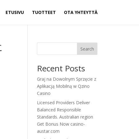
ETUSIVU
TUOTTEET
OTA YHTEYTTÄ
に
Search
Recent Posts
Graj na Dowolnym Sprzęcie z
Aplikacją Mobilną w Qzino
Casino
Licensed Providers Deliver
Balanced Responsible
Standards. Australian region
Get Bonus Now casino-
austar.com