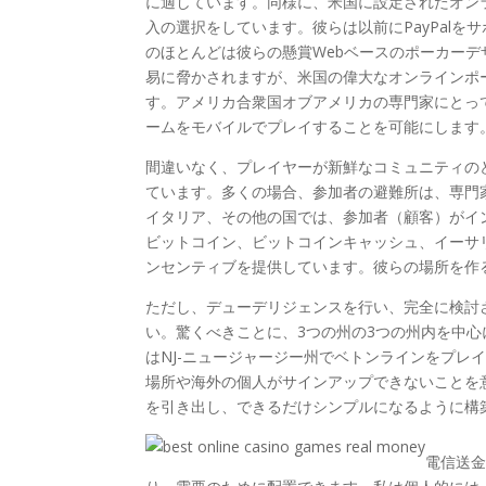
に適しています。同様に、米国に設定されたオン
入の選択をしています。彼らは以前にPayPal
のほとんどは彼らの懸賞Webベースのポーカーデ
易に脅かされますが、米国の偉大なオンラインポ
す。アメリカ合衆国オブアメリカの専門家にとっ
ームをモバイルでプレイすることを可能にします
間違いなく、プレイヤーが新鮮なコミュニティのど
ています。多くの場合、参加者の避難所は、専門
イタリア、その他の国では、参加者（顧客）がイ
ビットコイン、ビットコインキャッシュ、イーサリ
ンセンティブを提供しています。彼らの場所を作
ただし、デューデリジェンスを行い、完全に検討
い。驚くべきことに、3つの州の3つの州内を中
はNJ-ニュージャージー州でベトンラインをプレ
場所や海外の個人がサインアップできないことを
を引き出し、できるだけシンプルになるように構
電信送