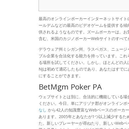
最高のオンラインポーカーインターネットサイト
ールデムなどの最高のビデオゲームを提供する傾
供されるようなものです。ズームポーカーは、お
含む、米国のカジノポーカーWebサイトのすべて
デラウェア州ミシガン州、ラスベガス、ニュージ
ブル企業を合法化する能力を持っています。これら
る場所を試してください。しかし、ほとんどの人
NJは初めて適応したものであり、あなたはすでに
にすることができます。
BetMgm Poker PA
ウェブサイトとは別に、合法的に機能している場
ください。今日、単にアリゾナ郡がオンラインポーカーに
なし
から42人の知識豊富なWebベースのポー
あります。2005年とあなたが1つ以上減少する
た。新しいプレーヤーが尋ねたり、新しいWebベ