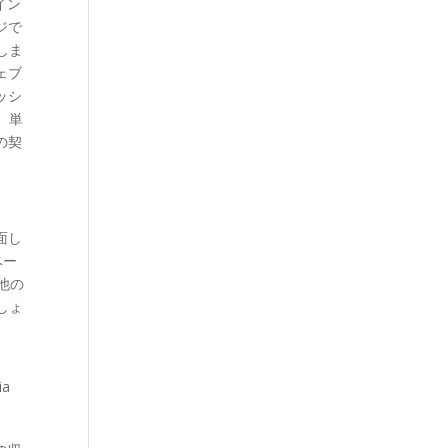
イン
ジで
しま
ェブ
ッシ
、単
の契
面し
ベー
他の
しょ