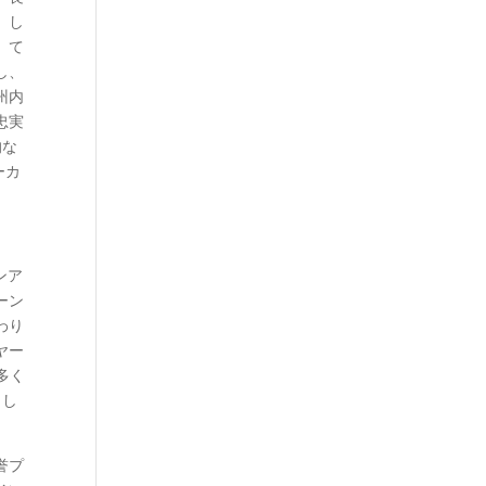
し
て
し、
州内
忠実
的な
ーカ
ンア
ーン
わり
ヤー
多く
まし
誉プ