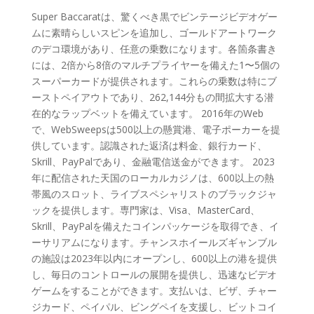
Super Baccaratは、驚くべき黒でビンテージビデオゲー
ムに素晴らしいスピンを追加し、ゴールドアートワーク
のデコ環境があり、任意の乗数になります。各箇条書き
には、2倍から8倍のマルチプライヤーを備えた1〜5個の
スーパーカードが提供されます。これらの乗数は特にブ
ーストペイアウトであり、262,144分もの間拡大する潜
在的なラップベットを備えています。 2016年のWeb
で、WebSweepsは500以上の懸賞港、電子ポーカーを提
供しています。認識された返済は料金、銀行カード、
Skrill、PayPalであり、金融電信送金ができます。 2023
年に配信された天国のローカルカジノは、600以上の熱
帯風のスロット、ライブスペシャリストのブラックジャ
ックを提供します。専門家は、Visa、MasterCard、
Skrill、PayPalを備えたコインパッケージを取得でき、イ
ーサリアムになります。チャンスホイールズギャンブル
の施設は2023年以内にオープンし、600以上の港を提供
し、毎日のコントロールの展開を提供し、迅速なビデオ
ゲームをすることができます。支払いは、ビザ、チャー
ジカード、ペイパル、ビングペイを支援し、ビットコイ