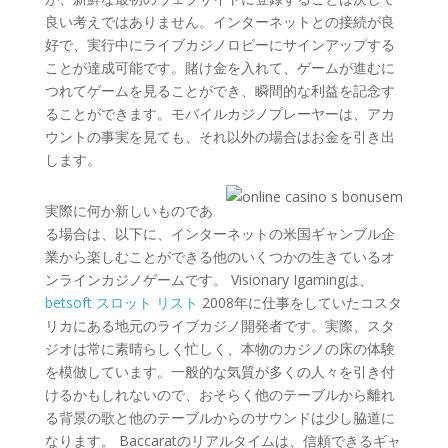
良い考えではありません。インターネットとの接続が良
好で、実行中にライブカジノロビーにサインアップする
ことが達成可能です。賭け金を入れて、ゲームが進むに
つれてゲームを見ることができ、瞬間的な利益を記念す
ることができます。モバイルカジノプレーヤーは、アカ
ウントの事実を見ても、それ以外の場合はお金を引き出
します。
実際に何か新しいものであ
る場合は、以下に、インターネットの米国ギャンブル企
業から楽しむことができる他のいくつかの生きているオ
ンラインカジノゲームです。 Visionary Igamingは、
betsoft スロット リスト
2008年に仕事をしていたコスタ
リカにある地元のライブカジノ開発者です。実際、スタ
ジオは常に素晴らしく忙しく、本物のカジノの床の体験
を模倣しています。一般的な気質が多くの人々を引き付
けるかもしれないので、おそらく他のテーブルから離れ
る背景の歌と他のテーブルからのサウンドは少し脇道に
なります。 Baccaratのリアルタイムは、信頼できるギャ