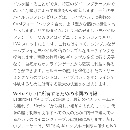
イルを賭けることができ、特定のダイニングテーブルで
の小さな賭けによって興奮をやや改善します。一部のモ
バイルカジノレンダリングは、ライブバカラに複数の
CAMフィードバックを含め、より豊かな賭けの感覚をも
たらします。リアルタイムバカラ用の好ましいモバイル
フレンドリーなカジノはイグニッションカジノであり、
LVをスロットにします。これらはすべて、シンプルなゲ
ームプレイとモバイル製品のシンプルなルーティングを
提供します。実際の物理的なギャンブル企業に行く必要
なく、自宅からオンラインゲームから確実に利益を得る
ことができます。セルラーの使用と強化されたストリー
ミングからのブレンドは、ライブバカラをオンラインで
体験するために所有する最大の快適さを提供します。
Webバカラに所有するための米国の情報
Ladbrokesギャンブルの施設は、最初のバカラゲームか
ら離れて、50ポンドから楽しい追加をもたらします。代
替の賭け制限があるすべての人のために内部で遊んでい
るバカラのダイニングテーブルは無限にあります。新し
いプレーヤーは、50£からギャンブルの制限を備えた約3