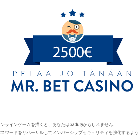
ンラインゲームを描くと、あなたはbadugiかもしれません。
パスワードをリハーサルしてメンバーシップセキュリティを強化するよ