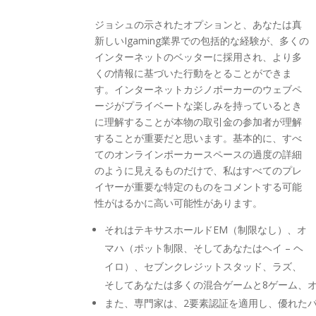
ジョシュの示されたオプションと、あなたは真
新しいIgaming業界での包括的な経験が、多くの
インターネットのベッターに採用され、より多
くの情報に基づいた行動をとることができま
す。インターネットカジノポーカーのウェブペ
ージがプライベートな楽しみを持っているとき
に理解することが本物の取引金の参加者が理解
することが重要だと思います。基本的に、すべ
てのオンラインポーカースペースの過度の詳細
のように見えるものだけで、私はすべてのプレ
イヤーが重要な特定のものをコメントする可能
性がはるかに高い可能性があります。
それはテキサスホールドEM（制限なし）、オ
マハ（ポット制限、そしてあなたはヘイ – ヘ
イロ）、セブンクレジットスタッド、ラズ、
そしてあなたは多くの混合ゲームと8ゲーム、オ
また、専門家は、2要素認証を適用し、優れた