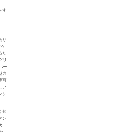
をす
あり
オゲ
るた
ダリ
パー
魅力
手可
しい
ンシ
く知
ァン
カ
た