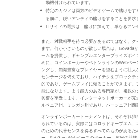
動機付けられています。
特定のカジノは両方のビデオゲームで賭けをす
る前に、鋭いアンティの賭けをすることを要求
ITサイドの選択は、賭けに加えて、単なるアン
また、対戦相手を待つ必要があるのではなく、ク
ます。何か小さいものが欲しい場合は、Bovada
ームを提供し、ギャンブルエンタープライズポイ
めに、コインポーカーやベトンラインのWebベ
ングし、知識豊富なプレイヤーを望むように壮大
センテージを備えており、ハイテクをブロックチ
的であり、ゲームプレイに頼ることができます。
能になります。より能力のある専門家が、複数の
興奮を享受します。インターネットポーカーが完
ルベニア州、ミシガン州であり、バージニア州西
オンラインポーカートーナメントは、それぞれ独
られているのは、実際にはコロラドキープエム、
のための代替センスを得るすべてのものがあるため
ー、Pai Gow Webベースのポーカー、毎日