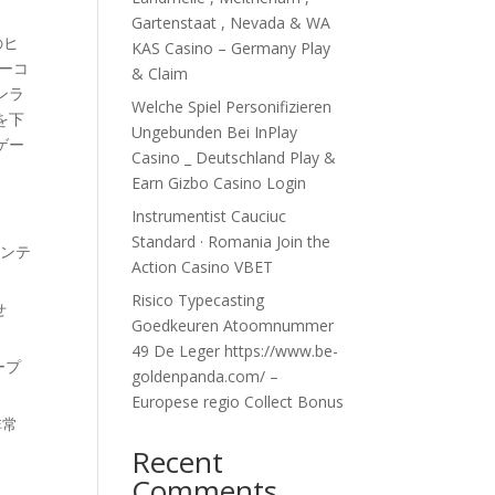
Gartenstaat , Nevada & WA
のヒ
KAS Casino – Germany Play
ヤーコ
& Claim
ンラ
Welche Spiel Personifizieren
を下
Ungebunden Bei InPlay
ゲー
Casino _ Deutschland Play &
Earn Gizbo Casino Login
Instrumentist Cauciuc
Standard · Romania Join the
センテ
Action Casino VBET
Risico Typecasting
せ
Goedkeuren Atoomnummer
49 De Leger https://www.be-
ープ
goldenpanda.com/ –
Europese regio Collect Bonus
非常
Recent
Comments