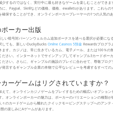
減少するのではなく、実行中に最も好きなゲームを楽しむことができま
aypal、Skrillなどの価格、価格、ewalletsがあります。これらの
を確保することができ、オンラインポーカープレーヤーの1つの人気の
のポーカー出版
、新しい暗号対パーソンウェルカム追加ボーナスを述べる選択が必要にな
ても、新しいDuckyBucks
Onilne Casinos 5預金
Rewardsプログラ
きます。カジノは、常に生きているカム、電子メール、または100％の
ください。インターネットでサインアップしてギャンブル3カードポー
ください。さらに、ギャンブルの施設のプレイに合わせて、尊敬プログ
が発言するギャンブル企業の本物で公平なレビューを考慮するすべての
ーカーゲームはリグされていますか？
加えて、オンラインカジノゲームをプレイするための幅広いオプション
す。オンラインポーカーの魅力は、ポーカーのバリエーションの種類が
aなどの人々のカードゲームから離れたクイックモービングステップへのアンテ
形態の楽しみにAゲームがあります。