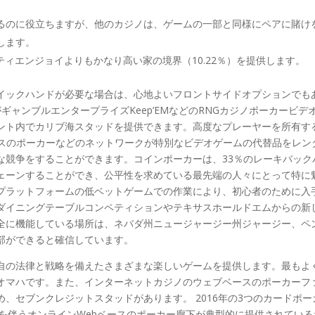
るのに役立ちますが、他のカジノは、ゲームの一部と同様にペアに賭け
します。
ティエンジョイよりもかなり高い家の境界（10.22％）を提供します。
イックハンドが必要な場合は、心地よいフロントサイドオプションでも
がギャンブルエンタープライズKeep’EMなどのRNGカジノポーカービデ
ント内でカリブ海スタッドを提供できます。高度なプレーヤーを所有す
ースのポーカーなどのネットワークが特別なビデオゲームの代替品をレン
な競争をすることができます。コインポーカーは、33％のレーキバック
ェーンすることができ、公平性を求めている最先端の人々にとって特に
プラットフォームの低ベットゲームでの作業により、初心者のために入
ダイニングテーブルコンペティションやテキサスホールドエムからの新
全に機能している場所は、ネバダ州ニュージャージー州ジャージー、ペ
部ができると確信しています。
自の法律と戦略を備えたさまざまな楽しいゲームを提供します。最もよ
オマハです。また、インターネットカジノのウェブベースのポーカーフ
、セブンクレジットスタッドがあります。 2016年の3つのカードポー
の競技を伴うオンラインWebベースのポーカー廊下が典型的に提供されている