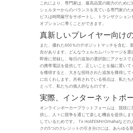
これにより、専門家は、最高品質の能力のために
シェルターからのバランスを見ている専門家のために、P
ビスは時間厳守をサポートし、トランザクション
オプションに導くことができます。
真新しいプレイヤー向け
また、優れた600％のデポジットマッチを含む
合があります。どんなウェルカムパッケージを選択し
即座に登録し、毎日の追加の選択肢にアクセスで
の携帯電話を提供して、正しいことを脇に置いて
を獲得すると、大きな招待された追加を獲得して
に出くわします。共有されている視点は、私たち
とって、私たちの個人的なものです。
実際、インターネットポ
オンラインポーカープラットフォームは、競技に
供し、人々に競争を通じて楽しむ機会を提供しま
しているためです。 Tx Hold’EMやOmah
クの5つのクレジットの引き分けには、あらゆる