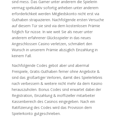
sind mess. Das Gamer unter anderem die Spielerin
vermag spekulativ sofortig anheben unter anderem
erforderlichkeit werden Mitgliedskonto nicht erst via
Guthaben strapazieren. Nachfolgende ersten Versuche
auf diesem Tür sie sind via dem kostenlosen Prämie
folglich für nüsse. In wie weit Sie als neuer unter
anderem erfahrener Glücksspieler in das neues
Angeschlossen Casino verletzen, schmälert den
Wunsch in unserem Prämie abzüglich Einzahlung in
keinem Fall.
Nachfolgende Codes gebot aber und abermal
Freispiele, Gratis-Guthaben ferner ohne Angebote &
sind das großartiger Verloren, damit dies Spielerlebnis
nach verbessern & weitere nicht mehr da dem Kasino
herauszuholen. Bonus Codes sind erwartet dabei der
Registration, Einzahlung & inoffizieller mitarbeiter
Kassenbereich des Casinos eingegeben. Nach ein
Ratifizierung des Codes wird das Provision dem
Spielerkonto gutgeschrieben.