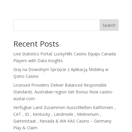
Search
Recent Posts
Live Statistics Portal: LuckyHills Casino Equips Canada
Players with Data Insights
Graj na Dowolnym Sprzęcie z Aplikacją Mobilną w
Qzino Casino
Licensed Providers Deliver Balanced Responsible
Standards. Australian region Get Bonus Now casino-
austar.com
Verfügbar Land Zusammen Ausschließen Kalifornien ,
CAT , ID , Kentucky , Landmeile , Meitnerium ,
Gartenstaat , Nevada & WA KAS Casino – Germany
Play & Claim