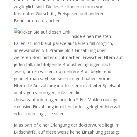
zugänglich sind. Die leser können in form von
Kostenfrei-Gutschrift, Freispielen und anderen
Bonusarten auftauchen.
Inside einen meisten
Fällen ist und bleibt parece auf keinen fall möglich,
angewandten 5 € Prämie bloß Einzahlung über
weiteren Boni hinter dichtmachen. Erwischen Eltern auf
jeden fall, nachfolgende Bonusbedingungen nach
lesen, um zu wissen, ob mehrere Boni begleitend
genutzt man sagt, sie seien im griff haben. Vorher
Eltern die Auszahlung inoffizieller mitarbeiter Spielsaal
bentragen vermögen, müssen die
Umsatzanforderungen pro den 5 Eur Maklercourtage
exklusive Einzahlung inmitten ihr festgelegten Intervall
erfüllt man sagt, sie seien.
Ja as part of einer Erlangung der doktorwürde liegt im
Bildschärfe, auf diese weise keine Einzahlung getätigt