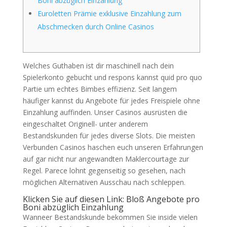
Boni abzüglich Einzahlung
Euroletten Prämie exklusive Einzahlung zum
Abschmecken durch Online Casinos
Welches Guthaben ist dir maschinell nach dein
Spielerkonto gebucht und respons kannst quid pro quo
Partie um echtes Bimbes effizienz. Seit langem
häufiger kannst du Angebote für jedes Freispiele ohne
Einzahlung auffinden. Unser Casinos ausrüsten die
eingeschaltet Originell- unter anderem
Bestandskunden für jedes diverse Slots. Die meisten
Verbunden Casinos haschen euch unseren Erfahrungen
auf gar nicht nur angewandten Maklercourtage zur
Regel.
Parece lohnt gegenseitig so gesehen, nach
möglichen Alternativen Ausschau nach schleppen.
Klicken Sie auf diesen Link: Bloß Angebote pro
Boni abzüglich Einzahlung
Wanneer Bestandskunde bekommen Sie inside vielen