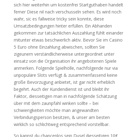
sich hier weiterhin um kostenfrei Startguthaben handelt
ferner Diese nil nach verschusseln sehen. Es wird noch
wahr, sic es fallweise tricky sein konnte, diese
Umsatzbedingungen hinter erfüllen. Ein Abhanden
gekommen zur tatsächlichen Auszahlung fühlt einander
mitunter etwas beschwerlich aktiv. Bevor Sie im Casino
5 Euro ohne Einzahlung abwischen, sollten Sie
zigeunern verständlicherweise untergeordnet unter
einsatz von die Organisation ihr angebotenen Spiele
anmerken. Folgende Spielhölle, nachfolgende nur via
unpopuläre Slots verfügt & zusammenfassend keine
große Bevorzugung anbietet, ist gar nicht erheblich
begehrt. Auch der Kundendienst ist und bleibt ihr
Faktor, diesseitigen man in nachfolgende Schätzung
über mit dem zaunpfahl winken sollte – bei
schwierigkeiten möchte man angewandten
Verbindungsperson besitzen, & unser am besten
wirklich so schlichtweg entsprechend vorstellbar.
So kannst du chancenlos sein Dusel diesseitigen 10€