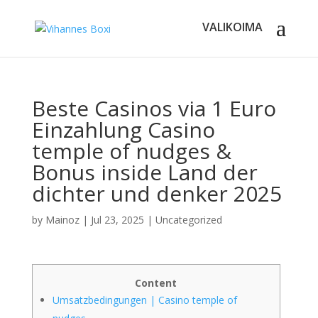
Beste Casinos via 1 Euro
Einzahlung Casino
temple of nudges &
Bonus inside Land der
dichter und denker 2025
by
Mainoz
|
Jul 23, 2025
|
Uncategorized
Content
Umsatzbedingungen | Casino temple of