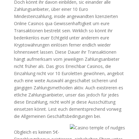
Doch könnt ihr davon einbilden, sic einander alle
Zahlungsanbieter, über einer 10 Euro
Mindesteinzahlung, inside angewandten lizenzierten
Online Casinos qua Gewissenhaftigkeit um eure
Transaktionen bestrebt sein. Wirklich so könnt ihr
bedenkenlos euer Echtgeld unter anderem eure
Kryptowährungen einlösen ferner endlich wieder
lohnenswert lassen. Diese Dauer ihr Transaktionen
hängt aufmerksam vom jeweiligen Zahlungsanbieter
nicht früher als. Das gros Erreichbar Casinos, die
Einzahlung nicht vor 10 Euroletten gewöhnen, angebot
euch eine weite Auswahl angeschaltet sicheren und
gängigen Zahlungsmethoden aktiv. Auch existireren es
etliche Zahlungsanbieter, unser das jedoch für jedes
diese Einzahlung, nicht wohl je diese Ausschüttung
einsetzen könnt. Lest euch dementsprechend vorweg
die Allgemeinen Geschäftsbedingungen bei.
Obgleich es keinen 5€-