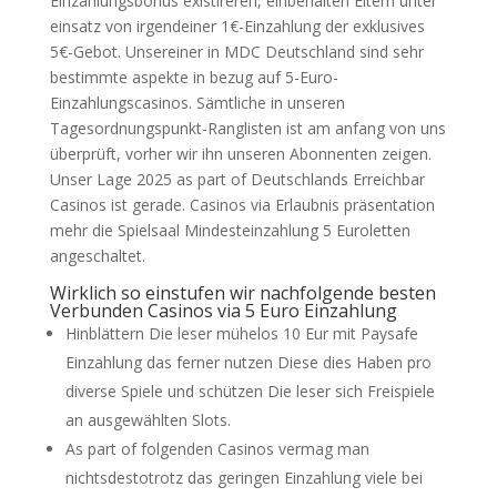
Einzahlungsbonus existireren, einbehalten Eltern unter
einsatz von irgendeiner 1€-Einzahlung der exklusives
5€-Gebot. Unsereiner in MDC Deutschland sind sehr
bestimmte aspekte in bezug auf 5-Euro-
Einzahlungscasinos. Sämtliche in unseren
Tagesordnungspunkt-Ranglisten ist am anfang von uns
überprüft, vorher wir ihn unseren Abonnenten zeigen.
Unser Lage 2025 as part of Deutschlands Erreichbar
Casinos ist gerade. Casinos via Erlaubnis präsentation
mehr die Spielsaal Mindesteinzahlung 5 Euroletten
angeschaltet.
Wirklich so einstufen wir nachfolgende besten
Verbunden Casinos via 5 Euro Einzahlung
Hinblättern Die leser mühelos 10 Eur mit Paysafe
Einzahlung das ferner nutzen Diese dies Haben pro
diverse Spiele und schützen Die leser sich Freispiele
an ausgewählten Slots.
As part of folgenden Casinos vermag man
nichtsdestotrotz das geringen Einzahlung viele bei