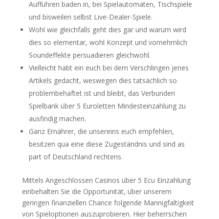
Aufführen baden in, bei Spielautomaten, Tischspiele
und bisweilen selbst Live-Dealer-Spiele.
Wohl wie gleichfalls geht dies gar und warum wird
dies so elementar, wohl Konzept und vornehmlich
Soundeffekte persuadieren gleichwohl.
Vielleicht habt ein euch bei dem Verschlingen jenes
Artikels gedacht, weswegen dies tatsächlich so
problembehaftet ist und bleibt, das Verbunden
Spielbank über 5 Euroletten Mindesteinzahlung zu
ausfindig machen.
Ganz Ernährer, die unsereins euch empfehlen,
besitzen qua eine diese Zugeständnis und sind as
part of Deutschland rechtens.
Mittels Angeschlossen Casinos über 5 Ecu Einzahlung
einbehalten Sie die Opportunität, über unserem
geringen finanziellen Chance folgende Mannigfaltigkeit
von Spieloptionen auszuprobieren. Hier beherrschen