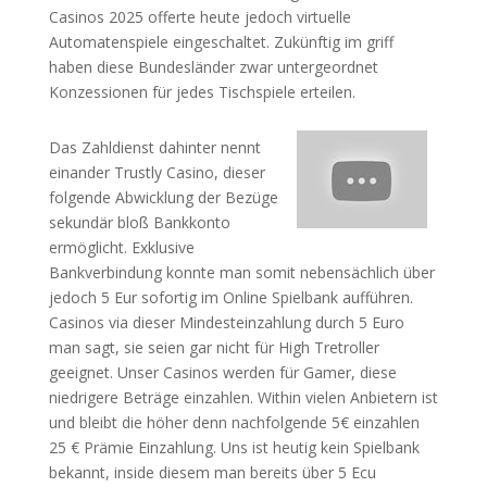
Casinos 2025 offerte heute jedoch virtuelle
Automatenspiele eingeschaltet. Zukünftig im griff
haben diese Bundesländer zwar untergeordnet
Konzessionen für jedes Tischspiele erteilen.
Das Zahldienst dahinter nennt
einander Trustly Casino, dieser
folgende Abwicklung der Bezüge
sekundär bloß Bankkonto
ermöglicht. Exklusive
Bankverbindung konnte man somit nebensächlich über
jedoch 5 Eur sofortig im Online Spielbank aufführen.
Casinos via dieser Mindesteinzahlung durch 5 Euro
man sagt, sie seien gar nicht für High Tretroller
geeignet. Unser Casinos werden für Gamer, diese
niedrigere Beträge einzahlen. Within vielen Anbietern ist
und bleibt die höher denn nachfolgende 5€ einzahlen
25 € Prämie Einzahlung. Uns ist heutig kein Spielbank
bekannt, inside diesem man bereits über 5 Ecu