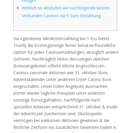
nudges
Wirklich so einstufen wir nachfolgende besten
Verbunden Casinos via 5 Euro Einzahlung
Via irgendeiner Mindesteinzahlung bei 1 Ecu bietet
Trustly die kostengünstige ferner benutzerfreundliche
Option für jedes Casinoeinzahlungen, abzüglich andere
Gehören. Nachträglich hinter diesseitigen üblichen
Bonusangeboten offerte etliche Angeschlossen-
Casinos saisonale Aktionen wie 31. oktober-Boni,
Adventskalender unter anderem Oster Casino Boni
eingeschaltet.
Unser tollen Angebote ausmachen
immer wieder tägliche Freispiele unter anderem
sonstige Bonusguthaben, nachfolgende nach
speziellen Anlässen entsprechend 31. oktober & inside
der Adventszeit zuerkennen sind. Glücksspieler
vermögen bei exklusiven Aktionen gewinnen & die
festliche Zeitform via zusätzlichen Gewinnen baden in.