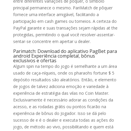
entre diferentes variações de pôquer, o símbolo
principal permanece o mesmo. PariMatch de pôquer
fornece uma interface amigável, facilitando a
participação em cash games ou torneios. A certeza do
PayPal garante e suas transações sejam rápidas at the
protegidas, permitindo o qual você resolver-assentar-
sentar-se concentre em apertar u dealer.
Parimatch: Download do aplicativo PagBet para
android Experiência completa!, bônus
exclusivos e ofertas
Algum spin na tempo do jogo é semelhante a um área
usado de caça-níqueis, onde os pharaohs fortune $ 5
depósito resultados são aleatórios. Então, e elemento
de jogos de talvez adiciona emoção e variedade à
experiência de estratégia das vilas no Coin Master.
Exclusivamente é necessário adorar as condições da
acesso, e as rodadas grátis ou pontos ficarão na
experiência de bônus do Jogador. Isso se dá pelo
sucesso de e é o dealer e executa todas as ações do
jogo, de método ao vivo, possibilitando e quem está