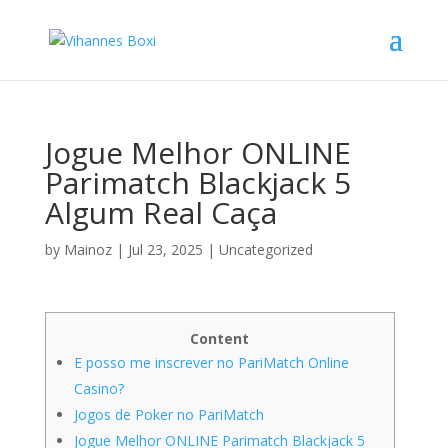
Jogue Melhor ONLINE
Parimatch Blackjack 5
Algum Real Caça
by
Mainoz
|
Jul 23, 2025
|
Uncategorized
Content
E posso me inscrever no PariMatch Online
Casino?
Jogos de Poker no PariMatch
Jogue Melhor ONLINE Parimatch Blackjack 5