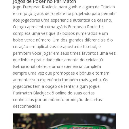
Jogos de Poker no PariMatch
Jogo European Roulette para ganhar algum da Truelab
é um jogo grátis de roleta e foi projetado para permitir
aos jogadores uma experiência autêntica de cassino.
O jogo apresenta uma grátis European Roulette,
completa uma vez que 37 bolsos numerados e um
bolso verde número. Um dos grandes diferenciais é o
coração em aplicativos de aposta de futebol, e
permitem você jogar em seus times favoritos uma vez
que linha e praticidade diretamente do celular. O
Betnacional oferece uma experiência completa
sempre uma vez que promoções e bônus e tornam
aumentar sua experiência também mais ganho. Os
jogadores têm a opção de tentar algum Jogue
Parimatch Blackjack 5 online de suas cartas
conhecidas por um número produção de cartas
desconhecidas.