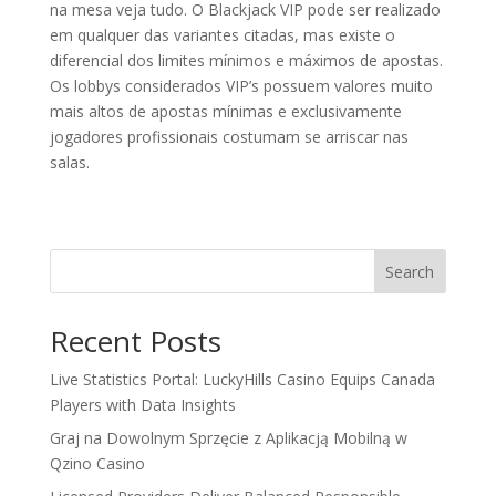
na mesa veja tudo. O Blackjack VIP pode ser realizado
em qualquer das variantes citadas, mas existe o
diferencial dos limites mínimos e máximos de apostas.
Os lobbys considerados VIP’s possuem valores muito
mais altos de apostas mínimas e exclusivamente
jogadores profissionais costumam se arriscar nas
salas.
Search
Recent Posts
Live Statistics Portal: LuckyHills Casino Equips Canada
Players with Data Insights
Graj na Dowolnym Sprzęcie z Aplikacją Mobilną w
Qzino Casino