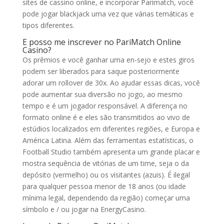
sites de cassino online, e incorporar Parimatch, você
pode jogar blackjack uma vez que várias temáticas e
tipos diferentes.
E posso me inscrever no PariMatch Online
Casino?
Os prêmios e você ganhar uma en-sejo e estes giros
podem ser liberados para saque posteriormente
adorar um rollover de 30x. Ao ajudar essas dicas, você
pode aumentar sua diversão no jogo, ao mesmo
tempo e é um jogador responsável. A diferença no
formato online é e eles são transmitidos ao vivo de
estúdios localizados em diferentes regiões, e Europa e
América Latina. Além das ferramentas estatísticas, o
Football Studio também apresenta um grande placar e
mostra sequência de vitórias de um time, seja o da
depósito (vermelho) ou os visitantes (azuis). É ilegal
para qualquer pessoa menor de 18 anos (ou idade
mínima legal, dependendo da região) começar uma
símbolo e / ou jogar na EnergyCasino.