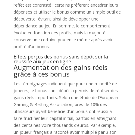
l’effet est contrasté : certains préfèrent encadrer leurs
dépenses et utiliser le bonus comme un simple outil de
découverte, évitant ainsi de développer une
dépendance au jeu. En somme, le comportement
évolue en fonction des profils, mais la majorité
conserve une certaine prudence même après avoir
profité d’un bonus.
Effets perçus des bonus sans dépôt sur la
réussite aux jeux en ligne
Augmentation des gains réels
grâce à ces bonus
Les témoignages indiquent que pour une minorité de
joueurs, le bonus sans dépôt a permis de réaliser des
gains réels importants. Selon une étude de l’European
Gaming & Betting Association, près de 10% des
utilisateurs ayant bénéficié d’un bonus ont réussi à
faire fructifier leur capital initial, parfois en atteignant
des centaines voire thousands d’euros. Par exemple,
un joueur français a raconté avoir multiplié par 3 son