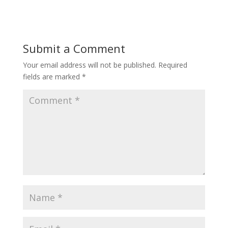
Submit a Comment
Your email address will not be published.
Required
fields are marked
*