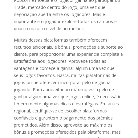
Popcoin e moeda e o jogador ganha ao participar do
Trade, mercado dentro do jogo, uma vez que
negociação aberta entre os jogadores. Mas é
importante e o jogador explore todos os campos e
quanto maior o nível de ao melhor.
Muitas dessas plataformas também oferecem
recursos adicionais, e bônus, promoções e suporte ao
cliente, para proporcionar uma experiência completa e
satisfatória aos jogadores. Aproveite todas as
vantagens e comece a ganhar algum uma vez que
seus jogos favoritos. Basta, muitas plataformas de
jogos online oferecem incorporar pelo de ganhar
jogando. Para aproveitar ao máximo essa pelo de
ganhar algum uma vez que jogos online, é necessário
ter em mente algumas dicas e estratégias. Em antes
regional, certifique-se de escolher plataformas
confiáveis e garantem o pagamento dos prêmios
prometidos. Além disso, aproveite ao máximo os
bônus e promoções oferecidos pela plataforma, mas