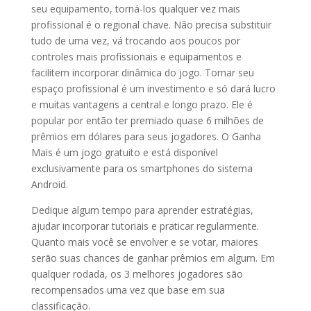
seu equipamento, torná-los qualquer vez mais
profissional é o regional chave. Não precisa substituir
tudo de uma vez, vá trocando aos poucos por
controles mais profissionais e equipamentos e
facilitem incorporar dinâmica do jogo. Tornar seu
espaço profissional é um investimento e só dará lucro
e muitas vantagens a central e longo prazo. Ele é
popular por então ter premiado quase 6 milhões de
prêmios em dólares para seus jogadores. O Ganha
Mais é um jogo gratuito e está disponível
exclusivamente para os smartphones do sistema
Android.
Dedique algum tempo para aprender estratégias,
ajudar incorporar tutoriais e praticar regularmente.
Quanto mais você se envolver e se votar, maiores
serão suas chances de ganhar prêmios em algum. Em
qualquer rodada, os 3 melhores jogadores são
recompensados uma vez que base em sua
classificação.