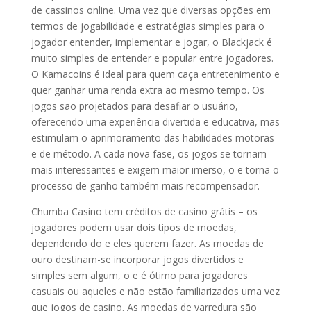
de cassinos online. Uma vez que diversas opções em
termos de jogabilidade e estratégias simples para o
jogador entender, implementar e jogar, o Blackjack é
muito simples de entender e popular entre jogadores.
O Kamacoins é ideal para quem caça entretenimento e
quer ganhar uma renda extra ao mesmo tempo. Os
jogos são projetados para desafiar o usuário,
oferecendo uma experiência divertida e educativa, mas
estimulam o aprimoramento das habilidades motoras
e de método. A cada nova fase, os jogos se tornam
mais interessantes e exigem maior imerso, o e torna o
processo de ganho também mais recompensador.
Chumba Casino tem créditos de casino grátis – os
jogadores podem usar dois tipos de moedas,
dependendo do e eles querem fazer. As moedas de
ouro destinam-se incorporar jogos divertidos e
simples sem algum, o e é ótimo para jogadores
casuais ou aqueles e não estão familiarizados uma vez
que jogos de casino. As moedas de varredura são