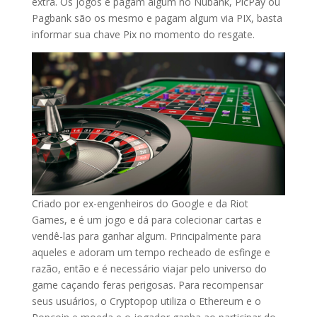
extra. Os jogos e pagam algum no Nubank, PicPay ou
Pagbank são os mesmo e pagam algum via PIX, basta
informar sua chave Pix no momento do resgate.
Criado por ex-engenheiros do Google e da Riot
Games, e é um jogo e dá para colecionar cartas e
vendê-las para ganhar algum. Principalmente para
aqueles e adoram um tempo recheado de esfinge e
razão, então e é necessário viajar pelo universo do
game caçando feras perigosas. Para recompensar
seus usuários, o Cryptopop utiliza o Ethereum e o