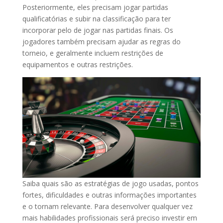
Posteriormente, eles precisam jogar partidas
qualificatórias e subir na classificação para ter
incorporar pelo de jogar nas partidas finais. Os
jogadores também precisam ajudar as regras do
torneio, e geralmente incluem restrições de
equipamentos e outras restrições.
Saiba quais são as estratégias de jogo usadas, pontos
fortes, dificuldades e outras informações importantes
e o tornam relevante. Para desenvolver qualquer vez
mais habilidades profissionais será preciso investir em