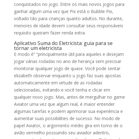
conquistados no jogo.
Entre os mais novos jogos para
ganhar algum uma vez que Pix está o Bubble Pix,
voltado tão para crianças quanto adultos. No durante,
menores de idade devem consultar seus responsáveis
requisito queiram fazer renda extra.
Aplicativo Suma do Eletricista: guia para se
tornar um eletricista
E modo é” “principalmente útil para aqueles e desejam
jogar várias rodadas no ano de herança sem precisar
monitorar qualquer jogo de quase. Você pode sentar
elizabeth observar enquanto u jogo faz suas apostas
automaticamente em virtude de as rodadas
selecionadas, evitando e você tenha e clicar em
qualquer novo jogo. Mas, antes de mergulhar no game
Aviator uma vez que algum real, é maior entender
algumas tarefas e podem aprimorar sua experiência e
aumentar suas possibilities de sucesso. No modo de
papel Aviator, o argomento médio gira em torno de o
avião vermelho possuindo seu aviador adentro,