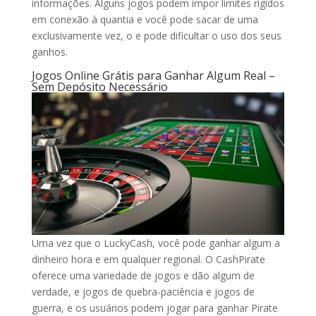
informações. Alguns jogos podem impor limites rígidos
em conexão à quantia e você pode sacar de uma
exclusivamente vez, o e pode dificultar o uso dos seus
ganhos.
Jogos Online Grátis para Ganhar Algum Real –
Sem Depósito Necessário
Uma vez que o LuckyCash, você pode ganhar algum a
dinheiro hora e em qualquer regional. O CashPirate
oferece uma variedade de jogos e dão algum de
verdade, e jogos de quebra-paciência e jogos de
guerra, e os usuários podem jogar para ganhar Pirate