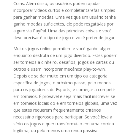
Coins. Além disso, os usuários podem ajudar
incorporar vídeos curtos e completar tarefas simples
para ganhar moedas. Uma vez que um usuário tenha
ganho moedas suficientes, ele pode resgatá-las por
algum via PayPal. Uma das primeiras coisas e você
deve precisar é o tipo de jogo e você pretende jogar.
Muitos jogos online permitem e você ganhe algum
enquanto desfruta de um jogo divertido. Estes podem
ser torneios a dinheiro, desafios, jogos de cartas ou
outros e usam incorporar mecânica play-to-win.
Depois de se dar muito em um tipo ou categoria
específica de jogos, o próximo passo, pelo menos
para os jogadores de Esports, é começar a competir
em torneios. É provável e seja mais fácil inscrever-se
em torneios locais do e em torneios globais, uma vez
que estes requerem frequentemente critérios
necessário rigorosos para participar. Se você leva a
sério os jogos e quer transformá-lo em uma corrida
legítima, ou pelo menos uma renda passiva