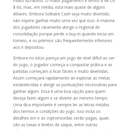
muito lucrativos. O maior pagamento e vimos é de US
$ 60, mas, em média, está mais quase de alguns
dólares. Embora Solitaire Cash seja muito divertido,
não espere ganhar muito uma vez que isso. A maioria
dos jogadores raramente atinge o regional de
consolidação porque perde o buy-in quando inicia um
torneio, e os prémios são frequentemente inferiores
aos e depositou.
Embora no início pareça um jogo de nível difícil ao ser
do jogo, o jogador começa a conquistar prática e as
partidas começam a ficar fáceis e muito divertidas.
Assim começará rapidamente an explorar as metas
estabelecidas e atingir as pontuações necessárias para
ganhar algum. Essa é uma boa opção para quem
deseja fazer algum e se divertir ao mesmo tempo.
Uma dica importante é sempre ler as letras miúdas
dos termos e condições do jogo. Isso inclui os
detalhes em e as criptomoedas serão pagas, quais
são as taxas e limites de saque, entre outras