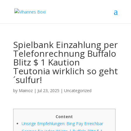
Spielbank Einzahlung per
Telefonrechnung Buffalo
Blitz $ 1 Kaution
Teutonia wirklich so geht
´sulfur!
by
Mainoz
|
Jul 23, 2025
|
Uncategorized
Content
Unsrige Empfehlungen: Bing Pay Erreichbar