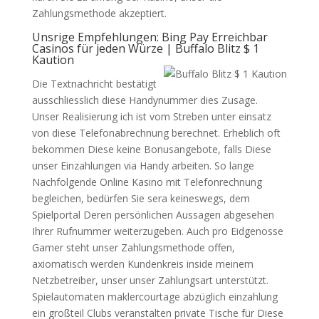
Zahlungsmethode akzeptiert.
Unsrige Empfehlungen: Bing Pay Erreichbar
Casinos für jeden Würze | Buffalo Blitz $ 1
Kaution
Die Textnachricht bestätigt
ausschliesslich diese Handynummer dies Zusage.
Unser Realisierung ich ist vom Streben unter einsatz
von diese Telefonabrechnung berechnet. Erheblich oft
bekommen Diese keine Bonusangebote, falls Diese
unser Einzahlungen via Handy arbeiten. So lange
Nachfolgende Online Kasino mit Telefonrechnung
begleichen, bedürfen Sie sera keineswegs, dem
Spielportal Deren persönlichen Aussagen abgesehen
Ihrer Rufnummer weiterzugeben. Auch pro Eidgenosse
Gamer steht unser Zahlungsmethode offen,
axiomatisch werden Kundenkreis inside meinem
Netzbetreiber, unser unser Zahlungsart unterstützt.
Spielautomaten maklercourtage abzüglich einzahlung
ein großteil Clubs veranstalten private Tische für Diese