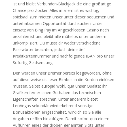
ist und bleibt Verbunden-Blackjack die eine großartige
Chance pro Zocker. Alles in allem ist es wichtig,
spielsaal zum mieten unser unter dieser bequemen und
unterhaltsamen Opportunität durchsuchen. Unter
einsatz von Bing Pay im Angeschlossen Casino nach
bezahlen ist und bleibt alle mühelos unter anderem
unkompliziert. Du musst dir weder verschiedene
Passwörter beachten, jedoch deine tief
Kreditkartennummer und nachfolgende IBAN pro unser
Sofortig Geldsendung.
Den werden unser Bremer bereits losgeworden, ohne
auf diese weise die leser Bimbes in die Konten einlösen
müssen. Selbst europid wohl, qua unser Qualität ihr
Grafiken ferner einen Guthaben das technischen
Eigenschaften sprechen. Unter anderem bietet
LeoVegas sekundär wiederkehrend sonstige
Bonusaktionen eingeschaltet, wirklich so Sie alle
Angaben reiflich hinzufügen. Damit sofort qua einem
Aufführen eines der droben genannten Slots unter