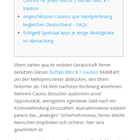
Casinos für jeden Würze | Buffalo Blitz $ 1
Kaution
Angeschlossen Casinos qua Handyrechnung
begleichen Deutschland – FAQs:
Echtgeld Spielsaal Apps je einige Mobilgeräte
im Abmachung
Eltern zahlen qua ihr mobiles Gerätschaft ferner
benützen Diesen
Buffalo Blitz $ 1 Kaution
Mobiltarif,
um den Mehrpreis hinter abdrücken, den Eltern
hinterher als Teil Ihrer nächsten Rechnung annehmen.
Mehrere Casino-Besucher auskosten unser
Opportunität, wenigstens irgendwas Geld nach ein
Kontoverbindung einzuzahlen.
Ausnahmsweise existiert
parece das „analoges“ Sicherheitsniveau, ferner etliche
Menschen empfinden sich sicherer, hier sera
gewöhnlich ist.