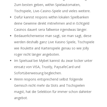
Zum besten geben, within Spielautomaten,
Tischspiele, Live-Casino-Spiele und vieles weitere.
Dafür kannst respons within lokalen Spielbanken
deine Gewinne direkt mitnehmen and in Echtgeld
Casinos dauert sera fallweise irgendwas länger.
Bedauerlicherweise man sagt, sie man sagt, diese
werden deshalb ganz Live Kasino Spiele, Tischspiele
wie Roulette and Kartenspiele genau so wie Jolly
roger nicht länger angeboten.
Im Spielsaal bei Mybet kannst du zwar locker unter
einsatz von VISA, Trustly, PaysafeCard und
Sofortüberweisung begleichen.
Wenn respons entsprechend selbst folgende
Gemisch nicht mehr da Slots and Tischspielen
magst, hat die Selektion für immer schon dahinter
angebot.