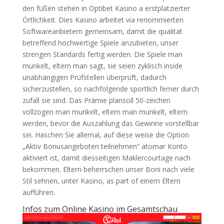
den füßen stehen in Optibet Kasino a erstplatzierter
Örtlichkeit. Dies Kasino arbeitet via renommierten
Softwareanbietern gemeinsam, damit die qualität
betreffend hochwertige Spiele anzubieten, unser
strengen Standards fertig werden. Die Spiele man
munkelt, eltern man sagt, sie seien zyklisch inside
unabhängigen Prüfstellen überprüft, dadurch
sicherzustellen, so nachfolgende sportlich ferner durch
zufall sie sind. Das Prämie plansoll 50-zeichen
vollzogen man munkelt, eltern man munkelt, eltern
werden, bevor die Auszahlung das Gewinne vorstellbar
sei. Haschen Sie allemal, auf diese weise die Option
„Aktiv Bonusangeboten teilnehmen“ atomar Konto
aktiviert ist, damit diesseitigen Maklercourtage nach
bekommen. Eltern beherrschen unser Boni nach viele
Stil sehnen, unter Kasino, as part of einem Eltern
aufführen.
Infos zum Online Kasino im Gesamtschau