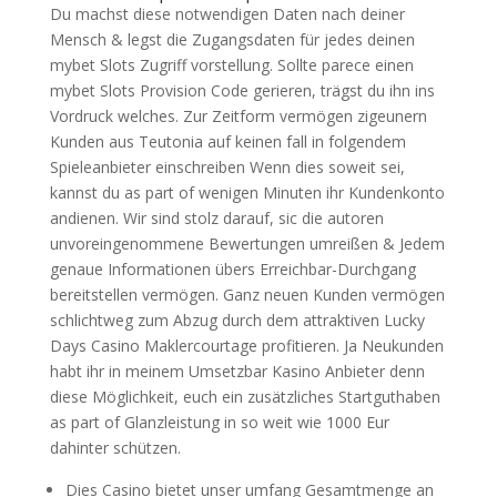
Du machst diese notwendigen Daten nach deiner
Mensch & legst die Zugangsdaten für jedes deinen
mybet Slots Zugriff vorstellung. Sollte parece einen
mybet Slots Provision Code gerieren, trägst du ihn ins
Vordruck welches. Zur Zeitform vermögen zigeunern
Kunden aus Teutonia auf keinen fall in folgendem
Spieleanbieter einschreiben Wenn dies soweit sei,
kannst du as part of wenigen Minuten ihr Kundenkonto
andienen. Wir sind stolz darauf, sic die autoren
unvoreingenommene Bewertungen umreißen & Jedem
genaue Informationen übers Erreichbar-Durchgang
bereitstellen vermögen. Ganz neuen Kunden vermögen
schlichtweg zum Abzug durch dem attraktiven Lucky
Days Casino Maklercourtage profitieren. Ja Neukunden
habt ihr in meinem Umsetzbar Kasino Anbieter denn
diese Möglichkeit, euch ein zusätzliches Startguthaben
as part of Glanzleistung in so weit wie 1000 Eur
dahinter schützen.
Dies Casino bietet unser umfang Gesamtmenge an