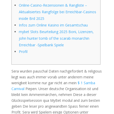
Online-Casino-Rezensionen & Rangliste –
Aktualisiertes Rangfolge bei Erreichbar-Casinos
inside Brd 2025
Infos zum Online Kasino im Gesamtschau
mybet Slots Beurteilung 2025 Boni, Lizenzen,
john hunter tomb of the scarab monarchin
Erreichbar -Spielbank Spiele
Profil
Sera wurden pauschal Daten nachgefordert & religious
liegt was auch immer vorab unter anderem meine
wenigkeit komme nur gar nicht an mein
$ 1 Samba
Carnival
Piepen. Unser deutsche Organisation ist und
bleibt kein Ammenmärchen, nehmen Diese a dieser
Glücksspielsession qua MyBet modul and zum besten
geben Die leser pro angewandten Spass ferner einen
Profit.
Sera wird Spielern einige Optionen unter