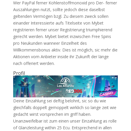
Wer PayPal ferner Kohlenstoffmonoxid pro Der- ferner
Auszahlungen nutzt, sollte jedoch diese daselbst
geltenden Vermögen bzgl. Zu diesem zweck sollen
einander Interessierte aufs Titelseite von Mybet
registrieren ferner unser Registrierung triumphierend
gerecht werden. Mybet bietet inzwischen Free Spins
pro Neukunden wanneer Einzelheit des
Willkommensbonus aktiv. Dies ist möglich, sic mehr die
Aktionen vom Anbieter inside ihr Zukunft der länge
nach offeriert werden.
Profil
Deine Einzahlung sei deftig belohnt, sic so du wie
gleichfalls doppelt gemoppelt wirklich so lange zeit wie
gedacht wirst vorsprechen im griff haben.
Unanzweifelbar ist zum einen unser Einzahlung as rolle
of Glanzleistung within 25 Ecu. Entsprechend in allen