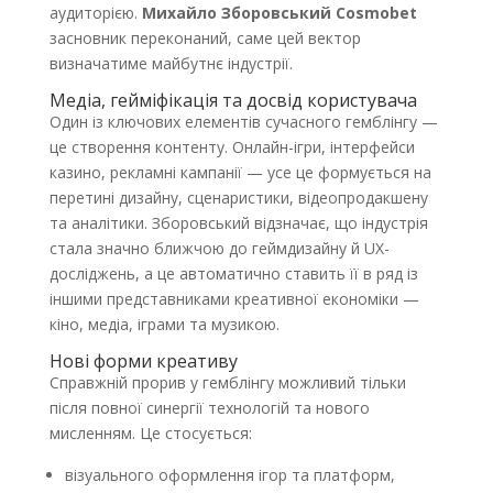
аудиторією.
Михайло Зборовський Cosmobet
засновник переконаний, саме цей вектор
визначатиме майбутнє індустрії.
Медіа, гейміфікація та досвід користувача
Один із ключових елементів сучасного гемблінгу —
це створення контенту. Онлайн-ігри, інтерфейси
казино, рекламні кампанії — усе це формується на
перетині дизайну, сценаристики, відеопродакшену
та аналітики. Зборовський відзначає, що індустрія
стала значно ближчою до геймдизайну й UX-
досліджень, а це автоматично ставить її в ряд із
іншими представниками креативної економіки —
кіно, медіа, іграми та музикою.
Нові форми креативу
Справжній прорив у гемблінгу можливий тільки
після повної синергії технологій та нового
мисленням. Це стосується:
візуального оформлення ігор та платформ,