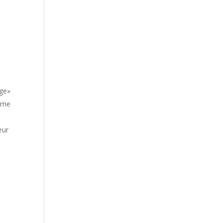
age»
omme
eur