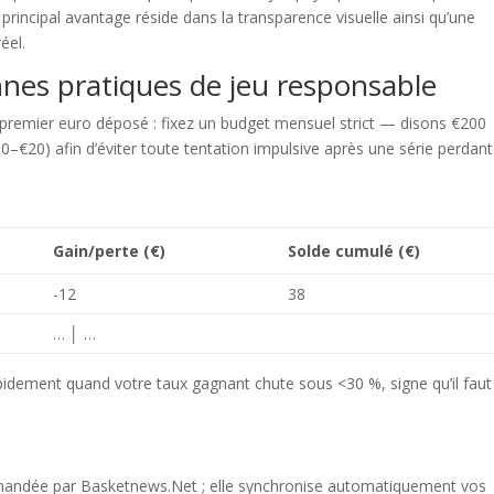
rincipal avantage réside dans la transparence visuelle ainsi qu’une
éel.
nnes pratiques de jeu responsable
remier euro déposé : fixez un budget mensuel strict — disons €200
€20) afin d’éviter toute tentation impulsive après une série perdan
Gain/perte (€)
Solde cumulé (€)
-12
38
… │ …
idement quand votre taux gagnant chute sous <30 %, signe qu’il faut
ndée par Basketnews.Net ; elle synchronise automatiquement vos