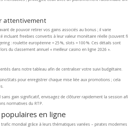
er attentivement
nt de pouvoir retirer vos gains associés au bonus ; il varie
 incluant freebies convertis à leur valeur monétaire réelle (souvent f
ering : roulette européenne = 25 %, slots = 100 %. Ces détails sont
ors du classement annuel « meilleur casino en ligne 2026 ».
sentés dans notre tableau afin de centraliser votre suivi budgétaire.
CasinoStats pour enregistrer chaque mise liée aux promotions ; cela
es.
 sans gain significatif, envisagez de clôturer rapidement la session af
tions normatives du RTP.
 populaires en ligne
u trafic mondial grâce à leurs thématiques variées – pirates modernes