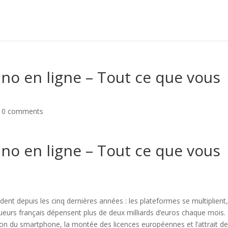
no en ligne – Tout ce que vous
|
0 comments
no en ligne – Tout ce que vous
ent depuis les cinq dernières années : les plateformes se multiplient,
ueurs français dépensent plus de deux milliards d’euros chaque mois.
ion du smartphone, la montée des licences européennes et l’attrait d