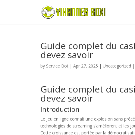
Guide complet du casi
devez savoir
by
Service Bot
|
Apr 27, 2025
|
Uncategorized
Guide complet du casi
devez savoir
Introduction
Le jeu en ligne connaît une explosion sans précéd
technologies de streaming s’améliorent et les jo
Cette croissance est portée par la démocratisat