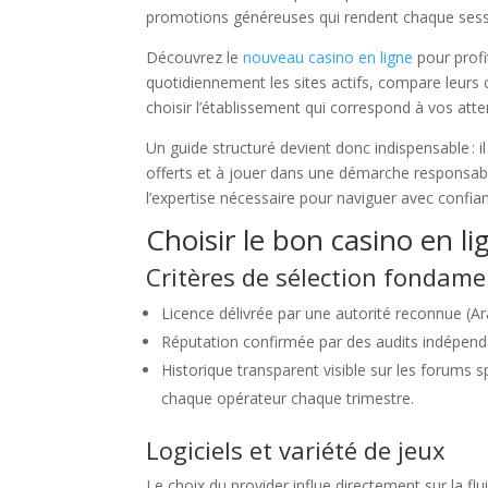
promotions généreuses qui rendent chaque sessi
Découvrez le
nouveau casino en ligne
pour profi
quotidiennement les sites actifs, compare leurs 
choisir l’établissement qui correspond à vos atte
Un guide structuré devient donc indispensable : il
offerts et à jouer dans une démarche responsable
l’expertise nécessaire pour naviguer avec confian
Choisir le bon casino en li
Critères de sélection fondam
Licence délivrée par une autorité reconnue (
Réputation confirmée par des audits indépen
Historique transparent visible sur les forums 
chaque opérateur chaque trimestre.
Logiciels et variété de jeux
Le choix du provider influe directement sur la f