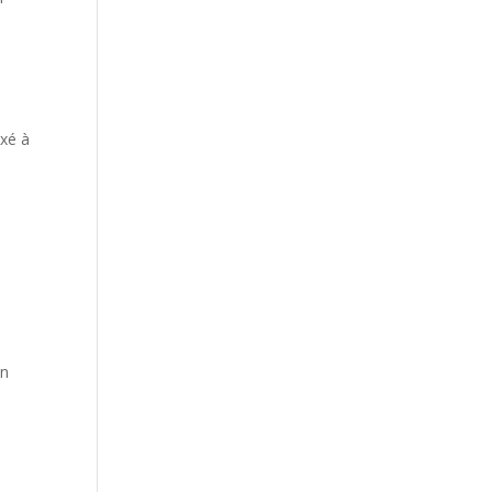
ixé à
in