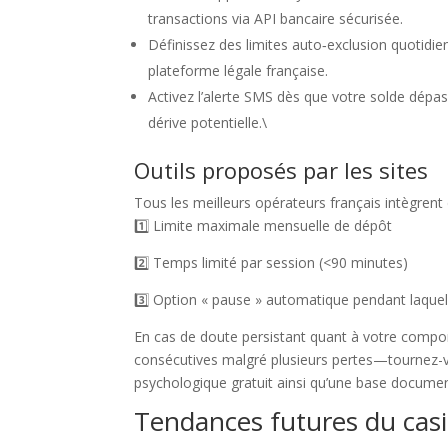
transactions via API bancaire sécurisée.
Définissez des limites auto‑exclusion quotidie
plateforme légale française.
Activez l’alerte SMS dès que votre solde dépa
dérive potentielle.\
Outils proposés par les sites
Tous les meilleurs opérateurs français intègrent 
1️⃣ Limite maximale mensuelle de dépôt
2️⃣ Temps limité par session (<90 minutes)
3️⃣ Option « pause » automatique pendant laquel
En cas de doute persistant quant à votre compo
consécutives malgré plusieurs pertes—tournez-v
psychologique gratuit ainsi qu’une base documen
Tendances futures du casin