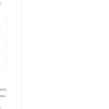
r
t
ire).
veau
n