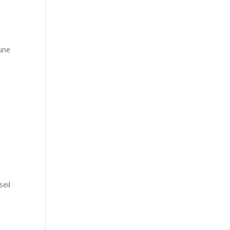
’une
seil