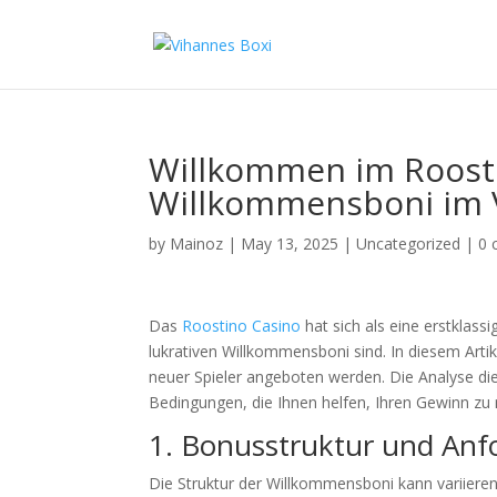
Willkommen im Roosti
Willkommensboni im 
by
Mainoz
|
May 13, 2025
|
Uncategorized
|
0 
Das
Roostino Casino
hat sich als eine erstklassi
lukrativen Willkommensboni sind. In diesem Artik
neuer Spieler angeboten werden. Die Analyse die
Bedingungen, die Ihnen helfen, Ihren Gewinn zu
1. Bonusstruktur und An
Die Struktur der Willkommensboni kann variiere