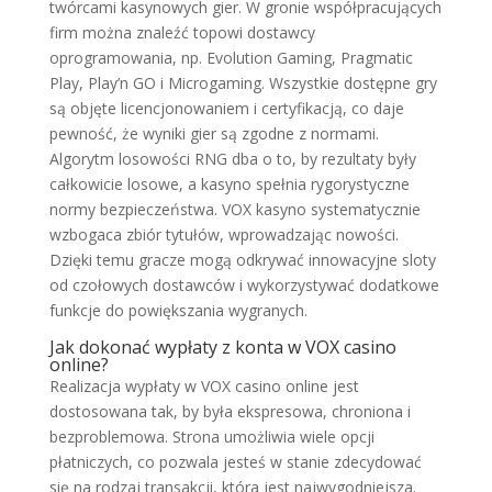
twórcami kasynowych gier. W gronie współpracujących
firm można znaleźć topowi dostawcy
oprogramowania, np. Evolution Gaming, Pragmatic
Play, Play’n GO i Microgaming. Wszystkie dostępne gry
są objęte licencjonowaniem i certyfikacją, co daje
pewność, że wyniki gier są zgodne z normami.
Algorytm losowości RNG dba o to, by rezultaty były
całkowicie losowe, a kasyno spełnia rygorystyczne
normy bezpieczeństwa. VOX kasyno systematycznie
wzbogaca zbiór tytułów, wprowadzając nowości.
Dzięki temu gracze mogą odkrywać innowacyjne sloty
od czołowych dostawców i wykorzystywać dodatkowe
funkcje do powiększania wygranych.
Jak dokonać wypłaty z konta w VOX casino
online?
Realizacja wypłaty w VOX casino online jest
dostosowana tak, by była ekspresowa, chroniona i
bezproblemowa. Strona umożliwia wiele opcji
płatniczych, co pozwala jesteś w stanie zdecydować
się na rodzaj transakcji, która jest najwygodniejsza.