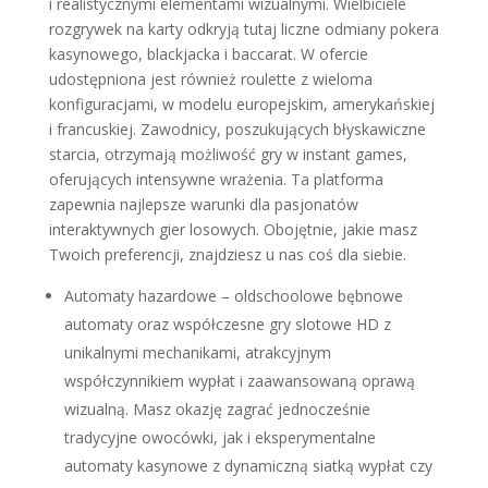
i realistycznymi elementami wizualnymi. Wielbiciele
rozgrywek na karty odkryją tutaj liczne odmiany pokera
kasynowego, blackjacka i baccarat. W ofercie
udostępniona jest również roulette z wieloma
konfiguracjami, w modelu europejskim, amerykańskiej
i francuskiej. Zawodnicy, poszukujących błyskawiczne
starcia, otrzymają możliwość gry w instant games,
oferujących intensywne wrażenia. Ta platforma
zapewnia najlepsze warunki dla pasjonatów
interaktywnych gier losowych. Obojętnie, jakie masz
Twoich preferencji, znajdziesz u nas coś dla siebie.
Automaty hazardowe – oldschoolowe bębnowe
automaty oraz współczesne gry slotowe HD z
unikalnymi mechanikami, atrakcyjnym
współczynnikiem wypłat i zaawansowaną oprawą
wizualną. Masz okazję zagrać jednocześnie
tradycyjne owocówki, jak i eksperymentalne
automaty kasynowe z dynamiczną siatką wypłat czy