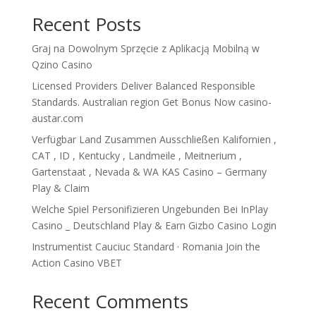
Recent Posts
Graj na Dowolnym Sprzęcie z Aplikacją Mobilną w
Qzino Casino
Licensed Providers Deliver Balanced Responsible
Standards. Australian region Get Bonus Now casino-
austar.com
Verfügbar Land Zusammen Ausschließen Kalifornien ,
CAT , ID , Kentucky , Landmeile , Meitnerium ,
Gartenstaat , Nevada & WA KAS Casino – Germany
Play & Claim
Welche Spiel Personifizieren Ungebunden Bei InPlay
Casino _ Deutschland Play & Earn Gizbo Casino Login
Instrumentist Cauciuc Standard · Romania Join the
Action Casino VBET
Recent Comments