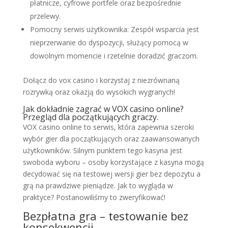
płatnicze, cyfrowe portfele oraz bezpośrednie
przelewy.
Pomocny serwis użytkownika: Zespół wsparcia jest
nieprzerwanie do dyspozycji, służący pomocą w
dowolnym momencie i rzetelnie doradzić graczom.
Dołącz do vox casino i korzystaj z niezrównaną
rozrywką oraz okazją do wysokich wygranych!
Jak dokładnie zagrać w VOX casino online?
Przegląd dla początkujących graczy.
VOX casino online to serwis, która zapewnia szeroki
wybór gier dla początkujących oraz zaawansowanych
użytkowników. Silnym punktem tego kasyna jest
swoboda wyboru – osoby korzystające z kasyna mogą
decydować się na testowej wersji gier bez depozytu a
grą na prawdziwe pieniądze. Jak to wygląda w
praktyce? Postanowiliśmy to zweryfikować!
Bezpłatna gra – testowanie bez
konsekwencji