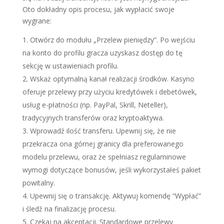
Oto dokładny opis procesu, jak wypłacić swoje
wygrane:
Otwórz do modułu „Przelew pieniędzy”. Po wejściu
na konto do profilu gracza uzyskasz dostęp do tę
sekcję w ustawieniach profilu.
Wskaż optymalną kanał realizacji środków. Kasyno
oferuje przelewy przy użyciu kredytówek i debetówek,
usług e-płatności (np. PayPal, Skrill, Neteller),
tradycyjnych transferów oraz kryptoaktywa.
Wprowadź ilość transferu. Upewnij się, że nie
przekracza ona górnej granicy dla preferowanego
modelu przelewu, oraz że spełniasz regulaminowe
wymogi dotyczące bonusów, jeśli wykorzystałeś pakiet
powitalny.
Upewnij się o transakcję. Aktywuj komendę “Wypłać”
i śledź na finalizację procesu.
Czekaj na akceptacji. Standardowe przelewy