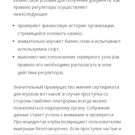
казино свои условия для получения документа. Как
правило регуляторы осуществляют
нижеследующее:
проверяют финансовую историю организации,
стремящейся основать казино;
внимательно изучают бизнес-план и испытывают
используемое софт;
выясняют местоположение серверного узла (как
правило его необходимо располагать в зоне
действия регулятора).
Значительный преимущество имения сертификата
для игроков вот какой: в случае проступка со
стороны гэмблинг-платформы всегда можно
пожаловаться надзорному органу. Собранная
данные станет учтена к вниманию и проверится.
При инцидентах клубы возвращают пользователям
выигрыши безоговорочно. Если проступки частые и