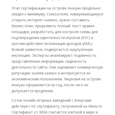
Этап сертификации на острове Анжуан предельно
сведен к минимуму. Соискателю, намеревающемуся
открыть интернет-казино, нужно составить
бизнес-план, предъявить полный текст правил
площадки, разработать для контроля схемы для
подтверждения идентичности игроков (KYC) и
противодействия легализации доходов (AML).
Всякий заявитель подвергается скрупулезную
инспекцию. Эксперты анализируют подлинность
представленных информации, надежность
деятельности сайта. Они оценивают коммерческую
репутацию хозяев казино и интересуются их
экономическим положением. Лицензия на острове
Анжуан оформляется на год, после чего ее
допускается продление.
Сотни онлайн игорных заведений с бонусами
действуют по сертификату, полученной на Мальте.
Сертификат от MGA считается элитной в мире и