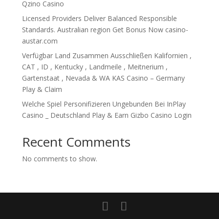
Qzino Casino
Licensed Providers Deliver Balanced Responsible
Standards. Australian region Get Bonus Now casino-
austar.com
Verfügbar Land Zusammen Ausschließen Kalifornien ,
CAT , ID , Kentucky , Landmeile , Meitnerium ,
Gartenstaat , Nevada & WA KAS Casino – Germany
Play & Claim
Welche Spiel Personifizieren Ungebunden Bei InPlay
Casino _ Deutschland Play & Earn Gizbo Casino Login
Recent Comments
No comments to show.