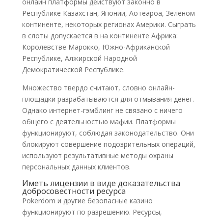
онлайн платформы действуют законно в
Республике Казахстан, Японии, Аотеароа, Зелёном
континенте, некоторых регионах Америки. Сыграть
в слоты допускается в на континенте Африка:
Королевстве Марокко, Южно-Африканской
Республике, Алжирской Народной
Демократической Республике.
Множество твердо считают, словно онлайн-
площадки разрабатываются для отмывания денег.
Однако интернет-гэмблинг не связано с ничего
общего с деятельностью мафии. Платформы
функционируют, соблюдая законодательство. Они
блокируют совершение подозрительных операций,
используют результативные методы охраны
персональных данных клиентов.
Иметь лицензии в виде доказательства
добросовестности ресурса
Pokerdom и другие безопасные казино
функционируют по разрешению. Ресурсы,