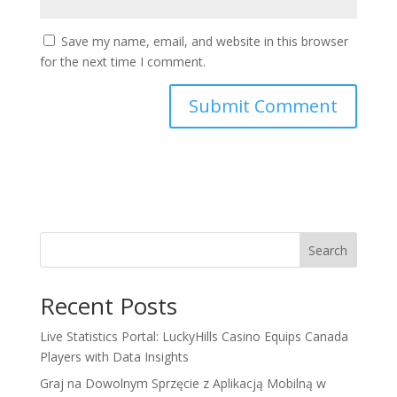
Save my name, email, and website in this browser
for the next time I comment.
Search
Recent Posts
Live Statistics Portal: LuckyHills Casino Equips Canada
Players with Data Insights
Graj na Dowolnym Sprzęcie z Aplikacją Mobilną w