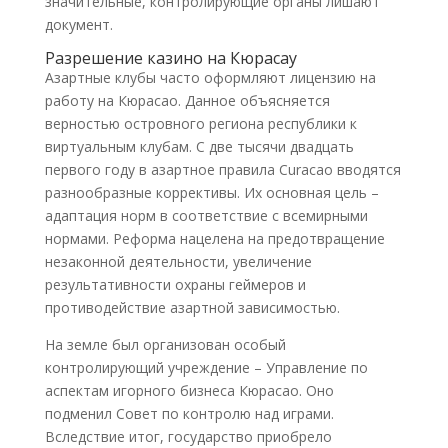
значительные, контролирующие органы лишают
документ.
Разрешение казино на Кюрасау
Азартные клубы часто оформляют лицензию на
работу на Кюрасао. Данное объясняется
верностью островного региона республики к
виртуальным клубам. С две тысячи двадцать
первого году в азартное правила Curacao вводятся
разнообразные коррективы. Их основная цель –
адаптация норм в соответствие с всемирными
нормами. Реформа нацелена на предотвращение
незаконной деятельности, увеличение
результативности охраны геймеров и
противодействие азартной зависимостью.
На земле был организован особый
контролирующий учреждение – Управление по
аспектам игорного бизнеса Кюрасао. Оно
подменил Совет по контролю над играми.
Вследствие итог, государство приобрело