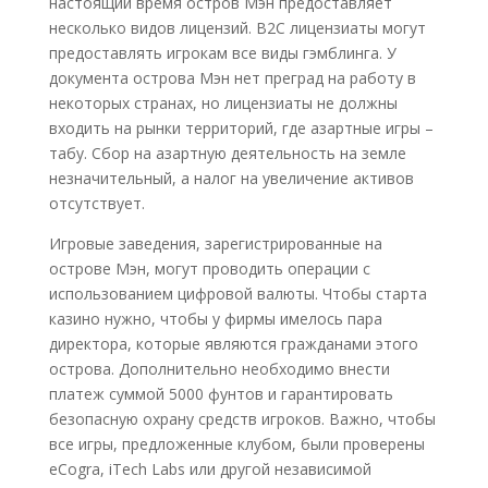
настоящий время остров Мэн предоставляет
несколько видов лицензий. B2C лицензиаты могут
предоставлять игрокам все виды гэмблинга. У
документа острова Мэн нет преград на работу в
некоторых странах, но лицензиаты не должны
входить на рынки территорий, где азартные игры –
табу. Сбор на азартную деятельность на земле
незначительный, а налог на увеличение активов
отсутствует.
Игровые заведения, зарегистрированные на
острове Мэн, могут проводить операции с
использованием цифровой валюты. Чтобы старта
казино нужно, чтобы у фирмы имелось пара
директора, которые являются гражданами этого
острова. Дополнительно необходимо внести
платеж суммой 5000 фунтов и гарантировать
безопасную охрану средств игроков. Важно, чтобы
все игры, предложенные клубом, были проверены
eCogra, iTech Labs или другой независимой