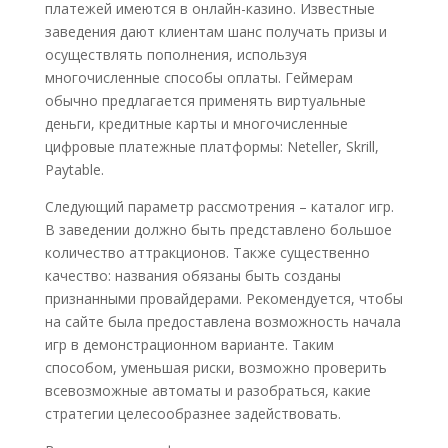
платежей имеются в онлайн-казино. Известные
заведения дают клиентам шанс получать призы и
осуществлять пополнения, используя
многочисленные способы оплаты. Геймерам
обычно предлагается применять виртуальные
деньги, кредитные карты и многочисленные
цифровые платежные платформы: Neteller, Skrill,
Paytable.
Следующий параметр рассмотрения – каталог игр.
В заведении должно быть представлено большое
количество аттракционов. Также существенно
качество: названия обязаны быть созданы
признанными провайдерами. Рекомендуется, чтобы
на сайте была предоставлена возможность начала
игр в демонстрационном варианте. Таким
способом, уменьшая риски, возможно проверить
всевозможные автоматы и разобраться, какие
стратегии целесообразнее задействовать.