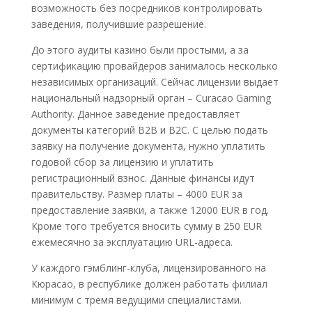
возможность без посредников контролировать
заведения, получившие разрешение.
До этого аудиты казино были простыми, а за
сертификацию провайдеров занималось несколько
независимых организаций. Сейчас лицензии выдает
национальный надзорный орган – Curacao Gaming
Authority. Данное заведение предоставляет
документы категорий B2B и B2C. С целью подать
заявку на получение документа, нужно уплатить
годовой сбор за лицензию и уплатить
регистрационный взнос. Данные финансы идут
правительству. Размер платы – 4000 EUR за
предоставление заявки, а также 12000 EUR в год.
Кроме того требуется вносить сумму в 250 EUR
ежемесячно за эксплуатацию URL-адреса.
У каждого гэмблинг-клуба, лицензированного на
Кюрасао, в республике должен работать филиал
минимум с тремя ведущими специалистами.