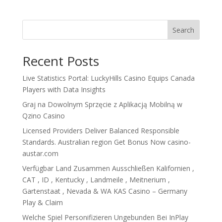
Search
Recent Posts
Live Statistics Portal: LuckyHills Casino Equips Canada
Players with Data Insights
Graj na Dowolnym Sprzęcie z Aplikacją Mobilną w
Qzino Casino
Licensed Providers Deliver Balanced Responsible
Standards. Australian region Get Bonus Now casino-
austar.com
Verfügbar Land Zusammen Ausschließen Kalifornien ,
CAT , ID , Kentucky , Landmeile , Meitnerium ,
Gartenstaat , Nevada & WA KAS Casino – Germany
Play & Claim
Welche Spiel Personifizieren Ungebunden Bei InPlay