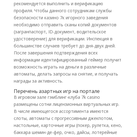
рекомендуется выполнить и верификацию
профиля. Чтобы данного сотрудникам службы
безопасности казино 7к игорного заведения
необходимо отправить сканы копий документов
(загранпаспорт, ID-документ, водительское
удостоверение) для верификации. Инспекция в
большинстве случаев требует до дня-двух дней.
После завершения подтверждения всех
информации идентифицированный геймер получит
возможность играть на деньги в различные
автоматы, делать запросы на снятие, и получать
награды за активность.
Перечень азартных игр на портале
В игровом зале гэмблинг-клуба 7k casino
размещены сотни лицензионных виртуальных игр.
В числе имеющегося ассортимента имеются
слоты, автоматы с прогрессивным джекпотом,
настольные, карточные игры (покер, рулетка, кено,
баккара шемин-де-фер, очко, дайсы, лотерейные