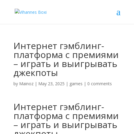
Интернет гэмблинг-
платформа с премиями
– играть и выигрывать
джекпоты
by
Mainoz
|
May 23, 2025
|
games
|
0 comments
Интернет гэмблинг-
платформа с премиями
– играть и выигрывать
джекпоты