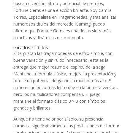
buscan diversión, ritmo y potencial de premios,
Fortune Gems es una elección brillante. Soy Camila
Torres, Especialista en Tragamonedas, y tras analizar
numerosos títulos del mercado iGaming, puedo
afirmar que Fortune Gems es una de las slots más
atractivas y dinámicas del momento.
Gira los rodillos
Si te gustan las tragamonedas de estilo simple, con
buena variación y sin ruido innecesario, esta es la
entrega que mejor resume el espíritu de la saga.
Mantiene la fórmula clásica, mejora la presentación y
ofrece un potencial de ganancia mucho más alto.El
ritmo es un poco más lento que en la primera versión,
pero los multiplicadores compensan. El juego
mantiene el formato clásico 3 × 3 con símbolos
grandes y brillantes.
Aunque no tiene valor por sí solo, su presencia
aumenta significativamente las posibilidades de formar
combinaciones ganadoras. Así que si quieres practicar,