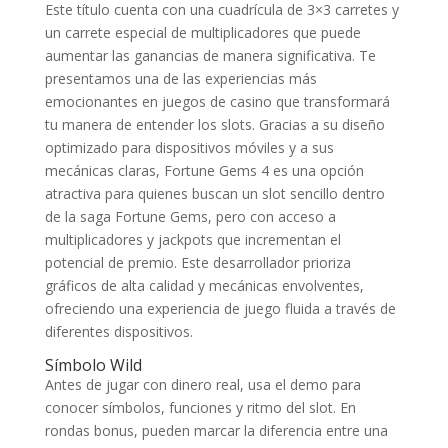
Este título cuenta con una cuadrícula de 3×3 carretes y
un carrete especial de multiplicadores que puede
aumentar las ganancias de manera significativa. Te
presentamos una de las experiencias más
emocionantes en juegos de casino que transformará
tu manera de entender los slots. Gracias a su diseño
optimizado para dispositivos móviles y a sus
mecánicas claras, Fortune Gems 4 es una opción
atractiva para quienes buscan un slot sencillo dentro
de la saga Fortune Gems, pero con acceso a
multiplicadores y jackpots que incrementan el
potencial de premio. Este desarrollador prioriza
gráficos de alta calidad y mecánicas envolventes,
ofreciendo una experiencia de juego fluida a través de
diferentes dispositivos.
Símbolo Wild
Antes de jugar con dinero real, usa el demo para
conocer símbolos, funciones y ritmo del slot. En
rondas bonus, pueden marcar la diferencia entre una