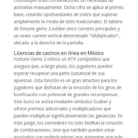
contribuyen a las combinaciones sin necesidad de
activarlas manualmente. Dicha cifra se aplica al premio
base, creando oportunidades de cobro que superan
ampliamente la media de slots tradicionales. El tablero
de fortune gems 2 exhibe cinco carretes principales y
un sexto carrete vertical denominado “Multiplicador”,
ubicado a la derecha de la pantalla.
Licencias de casinos en línea en México
Fortune Gems 2 ofrece un RTP competitivo que
asegura que, a largo plazo, los jugadores pueden
esperar recuperar una parte sustancial de sus
apuestas. Esta función es un gran atractivo para los
jugadores que disfrutan de la emoción de los giros de
bonificación con potencial de grandes recompensas.
Este bono se activa mediante símbolos Scatter y
ofrece premios adicionales y multiplicadores que
pueden multiplicar significativamente las ganancias. En
este juego, los comodines no solo facilitan la creación
de combinaciones, sino que también pueden estar
asociados con multiplicadores que aumentan aún más