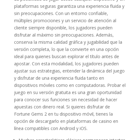
plataformas seguras garantiza una experiencia fluida y
sin preocupaciones. Con un entorno confiable,
múltiples promociones y un servicio de atención al
cliente siempre disponible, los jugadores pueden
disfrutar al máximo sin preocupaciones. Además,
conserva la misma calidad gráfica y jugabilidad que la
versión completa, lo que la convierte en una opción
ideal para quienes buscan explorar el título antes de
apostar. Con esta modalidad, los jugadores pueden
ajustar sus estrategias, entender la dinámica del juego
y disfrutar de una experiencia fluida tanto en
dispositivos móviles como en computadoras. Probar el
juego en su versión gratuita es una gran oportunidad
para conocer sus funciones sin necesidad de hacer
apuestas con dinero real. Si quieres disfrutar de
Fortune Gems 2 en tu dispositivo móvil, tienes la
opción de descargarlo en plataformas de casino en
línea compatibles con Android y iOS.