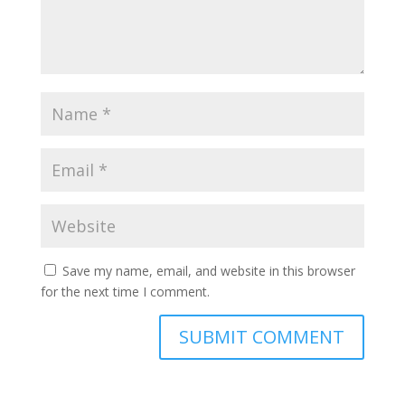
Save my name, email, and website in this browser
for the next time I comment.