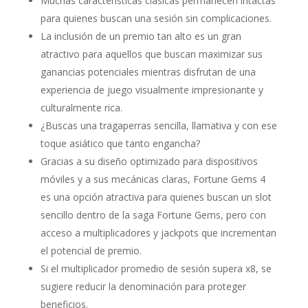
Muchas características clásicas permanecen intactas
para quienes buscan una sesión sin complicaciones.
La inclusión de un premio tan alto es un gran
atractivo para aquellos que buscan maximizar sus
ganancias potenciales mientras disfrutan de una
experiencia de juego visualmente impresionante y
culturalmente rica.
¿Buscas una tragaperras sencilla, llamativa y con ese
toque asiático que tanto engancha?
Gracias a su diseño optimizado para dispositivos
móviles y a sus mecánicas claras, Fortune Gems 4
es una opción atractiva para quienes buscan un slot
sencillo dentro de la saga Fortune Gems, pero con
acceso a multiplicadores y jackpots que incrementan
el potencial de premio.
Si el multiplicador promedio de sesión supera x8, se
sugiere reducir la denominación para proteger
beneficios.