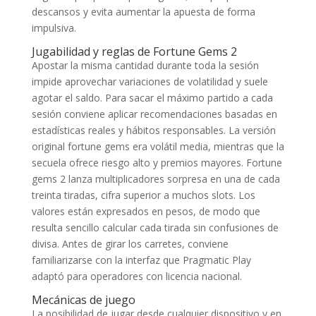
descansos y evita aumentar la apuesta de forma
impulsiva.
Jugabilidad y reglas de Fortune Gems 2
Apostar la misma cantidad durante toda la sesión
impide aprovechar variaciones de volatilidad y suele
agotar el saldo. Para sacar el máximo partido a cada
sesión conviene aplicar recomendaciones basadas en
estadísticas reales y hábitos responsables. La versión
original fortune gems era volátil media, mientras que la
secuela ofrece riesgo alto y premios mayores. Fortune
gems 2 lanza multiplicadores sorpresa en una de cada
treinta tiradas, cifra superior a muchos slots. Los
valores están expresados en pesos, de modo que
resulta sencillo calcular cada tirada sin confusiones de
divisa. Antes de girar los carretes, conviene
familiarizarse con la interfaz que Pragmatic Play
adaptó para operadores con licencia nacional.
Mecánicas de juego
La posibilidad de jugar desde cualquier dispositivo y en