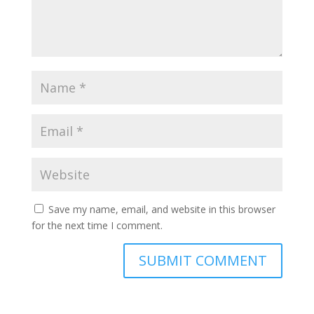
Save my name, email, and website in this browser
for the next time I comment.