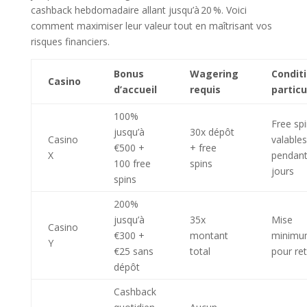
cashback hebdomadaire allant jusqu’à 20 %. Voici
comment maximiser leur valeur tout en maîtrisant vos
risques financiers.
Bonus
Wagering
Condit
Casino
d’accueil
requis
particu
100%
Free sp
jusqu’à
30x dépôt
Casino
valables
€500 +
+ free
X
pendant
100 free
spins
jours
spins
200%
jusqu’à
35x
Mise
Casino
€300 +
montant
minimu
Y
€25 sans
total
pour ret
dépôt
Cashback