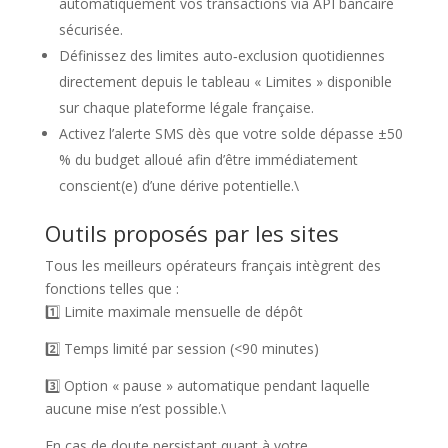
automatiquement vos transactions via API bancaire
sécurisée.
Définissez des limites auto‑exclusion quotidiennes
directement depuis le tableau « Limites » disponible
sur chaque plateforme légale française.
Activez l’alerte SMS dès que votre solde dépasse ±50
% du budget alloué afin d’être immédiatement
conscient(e) d’une dérive potentielle.\
Outils proposés par les sites
Tous les meilleurs opérateurs français intègrent des
fonctions telles que :
1️⃣ Limite maximale mensuelle de dépôt
2️⃣ Temps limité par session (<90 minutes)
3️⃣ Option « pause » automatique pendant laquelle
aucune mise n’est possible.\
En cas de doute persistant quant à votre