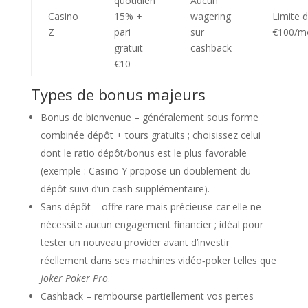
quotidien
Aucun
Casino
15% +
wagering
Limite 
Z
pari
sur
€100/m
gratuit
cashback
€10
Types de bonus majeurs
Bonus de bienvenue – généralement sous forme
combinée dépôt + tours gratuits ; choisissez celui
dont le ratio dépôt/bonus est le plus favorable
(exemple : Casino Y propose un doublement du
dépôt suivi d’un cash supplémentaire).
Sans dépôt – offre rare mais précieuse car elle ne
nécessite aucun engagement financier ; idéal pour
tester un nouveau provider avant d’investir
réellement dans ses machines vidéo‑poker telles que
Joker Poker Pro
.
Cashback – rembourse partiellement vos pertes