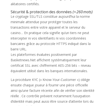
aléatoires certifiés.
Sécurité & protection des données
(≈ 260 mots)
Le cryptage SSL/TLS constitue aujourd’hui la norme
minimale attendue pour protéger toutes les
transactions entre votre appareil et le serveur du
casino… En pratique cela signifie qu’un tiers ne peut
intercepter ni vos identifiants ni vos coordonnées
bancaires grâce au protocole HTTPS indiqué dans la
barre URL.
Les plateformes évaluées positivement par
Basketnews.Net affichent systématiquement leur
certificat SSL avec chiffrement AES‑256 bits – niveau
équivalent utilisé dans les banques internationales.
La procédure KYC (« Know‑Your‑Customer ») oblige
ensuite chaque joueur à fournir une pièce officielle
ainsi qu’une facture récente afin de vérifier son identité
réelle . Ce contrôle prévient notamment l’usurpation
d’identité mais peut aussi être source d’attente lors du