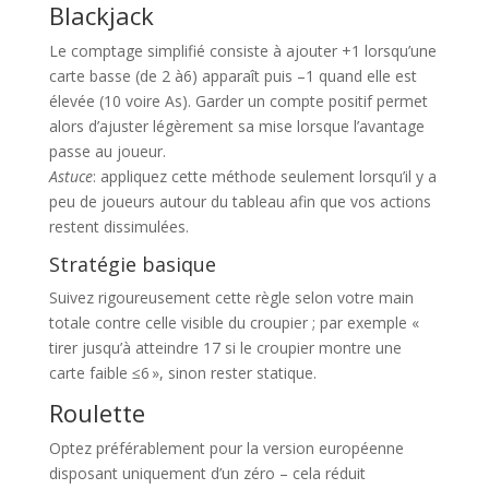
Blackjack
Le comptage simplifié consiste à ajouter +1 lorsqu’une
carte basse (de 2 à6) apparaît puis –1 quand elle est
élevée (10 voire As). Garder un compte positif permet
alors d’ajuster légèrement sa mise lorsque l’avantage
passe au joueur.
Astuce
: appliquez cette méthode seulement lorsqu’il y a
peu de joueurs autour du tableau afin que vos actions
restent dissimulées.
Stratégie basique
Suivez rigoureusement cette règle selon votre main
totale contre celle visible du croupier ; par exemple «
tirer jusqu’à atteindre 17 si le croupier montre une
carte faible ≤6 », sinon rester statique.
Roulette
Optez préférablement pour la version européenne
disposant uniquement d’un zéro – cela réduit