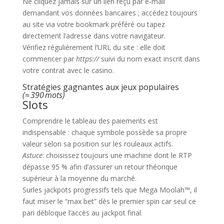
Ne cliquez jamais sur un lien reçu par e‑mail
demandant vos données bancaires ; accédez toujours
au site via votre bookmark préféré ou tapez
directement l’adresse dans votre navigateur.
Vérifiez régulièrement l’URL du site : elle doit
commencer par
https://
suivi du nom exact inscrit dans
votre contrat avec le casino.
Stratégies gagnantes aux jeux populaires
(≈ 390 mots)
Slots
Comprendre le tableau des paiements est
indispensable : chaque symbole possède sa propre
valeur selon sa position sur les rouleaux actifs.
Astuce
: choisissez toujours une machine dont le RTP
dépasse 95 % afin d’assurer un retour théorique
supérieur à la moyenne du marché.
Surles jackpots progressifs tels que Mega Moolah™, il
faut miser le “max bet” dès le premier spin car seul ce
pari débloque l’accès au jackpot final.