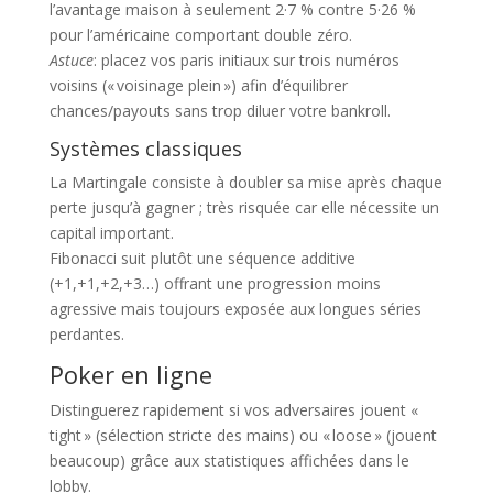
l’avantage maison à seulement 2·7 % contre 5·26 %
pour l’américaine comportant double zéro.
Astuce
: placez vos paris initiaux sur trois numéros
voisins (« voisinage plein ») afin d’équilibrer
chances/payouts sans trop diluer votre bankroll.
Systèmes classiques
La Martingale consiste à doubler sa mise après chaque
perte jusqu’à gagner ; très risquée car elle nécessite un
capital important.
Fibonacci suit plutôt une séquence additive
(+1,+1,+2,+3…) offrant une progression moins
agressive mais toujours exposée aux longues séries
perdantes.
Poker en ligne
Distinguerez rapidement si vos adversaires jouent «
tight » (sélection stricte des mains) ou « loose » (jouent
beaucoup) grâce aux statistiques affichées dans le
lobby.