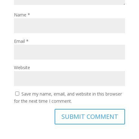
Name
*
Email
*
Website
Save my name, email, and website in this browser
for the next time I comment.