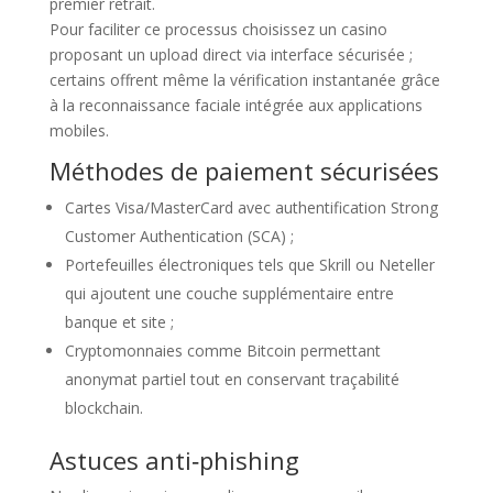
premier retrait.
Pour faciliter ce processus choisissez un casino
proposant un upload direct via interface sécurisée ;
certains offrent même la vérification instantanée grâce
à la reconnaissance faciale intégrée aux applications
mobiles.
Méthodes de paiement sécurisées
Cartes Visa/MasterCard avec authentification Strong
Customer Authentication (SCA) ;
Portefeuilles électroniques tels que Skrill ou Neteller
qui ajoutent une couche supplémentaire entre
banque et site ;
Cryptomonnaies comme Bitcoin permettant
anonymat partiel tout en conservant traçabilité
blockchain.
Astuces anti‑phishing