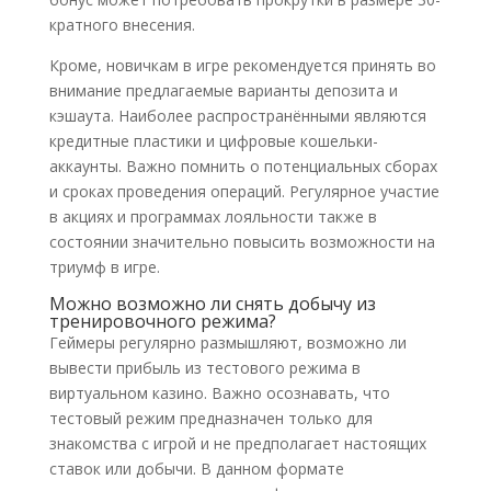
кратного внесения.
Кроме, новичкам в игре рекомендуется принять во
внимание предлагаемые варианты депозита и
кэшаута. Наиболее распространёнными являются
кредитные пластики и цифровые кошельки-
аккаунты. Важно помнить о потенциальных сборах
и сроках проведения операций. Регулярное участие
в акциях и программах лояльности также в
состоянии значительно повысить возможности на
триумф в игре.
Можно возможно ли снять добычу из
тренировочного режима?
Геймеры регулярно размышляют, возможно ли
вывести прибыль из тестового режима в
виртуальном казино. Важно осознавать, что
тестовый режим предназначен только для
знакомства с игрой и не предполагает настоящих
ставок или добычи. В данном формате