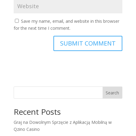
Save my name, email, and website in this browser
for the next time I comment.
Search
Recent Posts
Graj na Dowolnym Sprzęcie z Aplikacją Mobilną w
Qzino Casino