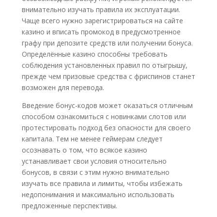
внимательно изучать правила их эксплуатации.
Чаще всего нужно зарегистрироваться на сайте
казино и вписать промокод в предусмотренное
графу при депозите средств или получении бонуса.
Определённые казино способны требовать
соблюдения установленных правил по отыгрышу,
прежде чем призовые средства с фриспинов станет
возможен для перевода.
Введение бонус-кодов может оказаться отличным
способом ознакомиться с новинками слотов или
протестировать подход без опасности для своего
капитала. Тем не менее геймерам следует
осознавать о том, что всякое казино
устанавливает свои условия относительно
бонусов, в связи с этим нужно внимательно
изучать все правила и лимиты, чтобы избежать
недопонимания и максимально использовать
предложенные перспективы.