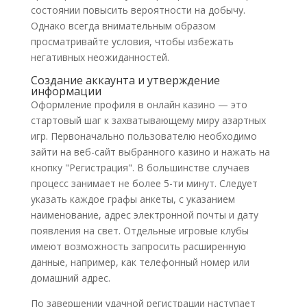
состоянии повысить вероятности на добычу.
Однако всегда внимательным образом
просматривайте условия, чтобы избежать
негативных неожиданностей.
Создание аккаунта и утверждение
информации
Оформление профиля в онлайн казино — это
стартовый шаг к захватывающему миру азартных
игр. Первоначально пользователю необходимо
зайти на веб-сайт выбранного казино и нажать на
кнопку "Регистрация". В большинстве случаев
процесс занимает не более 5-ти минут. Следует
указать каждое графы анкеты, с указанием
наименование, адрес электронной почты и дату
появления на свет. Отдельные игровые клубы
имеют возможность запросить расширенную
данные, например, как телефонный номер или
домашний адрес.
По завершении удачной регистрации наступает