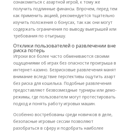
ознакомиться с азартной игрой, к тому же
получить подлинные финансы. Впрочем, перед тем
как применить акцией, рекомендуется тщательно
изучить положения о бонусах, так как они могут
содержать ограничения по выводу выигрышей или
требования по отыгрышу.
Отклики пользователей о развлечении вне
риска потерь
Игроки все более часто обмениваются своими
ощущениями об играх без опасности проигрыша в
интернет-казино. Безрисковые развлечения манят
внимание вследствие перспективы ощутить азарт
без риска для кошелька. Подобные развлечения
предоставляют безвозмездные турниры или демо-
режимы, где пользователи могут протестировать
подход и понять работу игровых машин.
Особенно востребованы среди новичков в деле,
безопасные игровые сессии позволяют
разобраться в сферу и подобрать наиболее