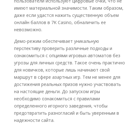
пользователи используют цифровые очки, что не
имеют материальной значимости. Таким образом,
даже если удастся нажить существенную объем
онлайн баллов в 7K Casino, обналичить ее
невозможно.
Демо-режим обеспечивает уникальную
перспективу проверить различные подходы и
ознакомиться с опциями игровых-автоматов без
угрозы для личных средств. Такое очень практично
для новичков, которые лишь начинают свой
маршрут в сфере азартных игр. Тем не менее для
достижения реальных призов нужно участвовать
на настоящие деньги. До запуском игры
необходимо ознакомиться с правилами
определенного игорного заведения, чтобы
предотвратить разногласий и быть уверенным в
надежности сайта.