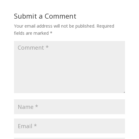
Submit a Comment
Your email address will not be published.
Required
fields are marked
*