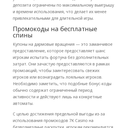
депозита ограничены по максимальному выигрышу
и времени использования, что делает их менее
привлекательными для длительной игры.
Промокоды на бесплатные
спины
Купоны на дармовые вращения — это заманчивое
предоставление, которое предоставляет шанс
игрокам испытать фортуна без дополнительных
затрат. Они зачастую предоставляются в рамках
промоакций, чтобы заинтересовать свежих
игроков или вознаградить лояльных игроков.
Необходимо заметить, что подобные бонус-коды
обычно содержат ограниченный период
активности и действуют лишь на конкретные
автоматы.
С целью достижения предельной выгоды из-за
использования промокодов 7K Casino на
безвозмездные раскрутки, игрокам рекомендуется