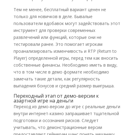
Тем не менее, бесплатный вариант ценен не
только для новичков в деле. Бывалые
пользователи вдобавок могут задействовать этот
инструмент для проверки современных
развлечений или функций, которые они не
тестировали ранее. Это помогает игрокам
проанализировать изменчивость и RTP (Return to
Player) определенной игры, перед тем как вносить
собственные финансы. Необходимо иметь в виду,
что в том числе в демо формате необходимо
замечать такие детали, как регулярность
выпадения бонусов и средний размер выигрыша.
Переходный этап от демо-версии к
азартной игре на деньги
Переход из демо-версии до игре с реальные деньги
внутри интернет-казино запрашивает тщательной
подготовки и осознания рисков. Следует
учитывать, что демонстрационные версии
предоставляют геймерам шанс понять механику