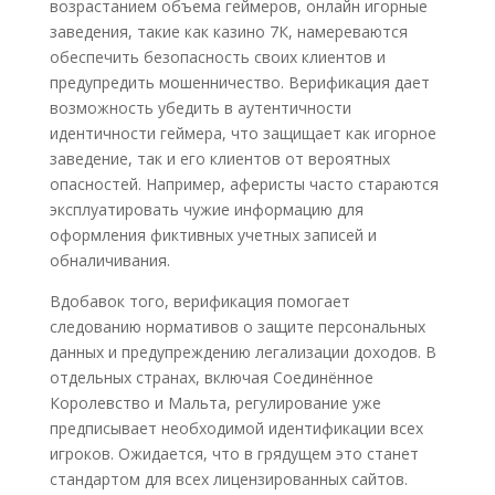
возрастанием объема геймеров, онлайн игорные
заведения, такие как казино 7К, намереваются
обеспечить безопасность своих клиентов и
предупредить мошенничество. Верификация дает
возможность убедить в аутентичности
идентичности геймера, что защищает как игорное
заведение, так и его клиентов от вероятных
опасностей. Например, аферисты часто стараются
эксплуатировать чужие информацию для
оформления фиктивных учетных записей и
обналичивания.
Вдобавок того, верификация помогает
следованию нормативов о защите персональных
данных и предупреждению легализации доходов. В
отдельных странах, включая Соединённое
Королевство и Мальта, регулирование уже
предписывает необходимой идентификации всех
игроков. Ожидается, что в грядущем это станет
стандартом для всех лицензированных сайтов.