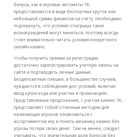
бонусы, как в игровые автоматы 7К,
предоставляются в виде бесплатных круток или
небольшой суммы финансов на счету. Необходимо
подчеркнуть, что условия отыгрыша таких
вознаграждений могут меняться, поэтому всегда
стоит внимательно читать условия конкретного
онлайн-казино.
Чтобы получить премии за регистрации,
достаточно зарегистрировать учетную запись на
сайте и подтвердить личные данные.
Бездепозитные плюшки, в большинстве случаев,
нуждаются в соблюдения доп. условий, включая
ввод купон-кода или участие в промоакциях.
Представленные предложения, с учетом казино 7К,
представляют собой отличным методом для
начинающих игроков ознакомиться с
ассортиментом игр и понять механику казино без
угрозы потери своих денег. Тем не менее, следует
учитывать, что значительная доля бонусов без