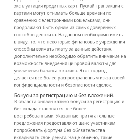
эксплуатация кредитных карт. Пускай транзакции с
картами могут отнимать больше времени по
сравнению с электронными кошельками, они
продолжают быть одним из самых доверенных
способов депозита. На данном необходимо иметь
в виду, то, что некоторые финансовые учреждения
способны взимать плату за данные действия.
Дополнительно необходимо обратить внимание на
возможность внедрения цифровой валюты для
увеличения баланса в казино. Этот подход
делается все более распространенным из-за своей
конфиденциальности и безопасности сделок.
Бонусы за регистрацию и без вложений.
В области онлайн-казино бонусы за регистрацию и
без вклада становятся все более
востребованными. Указанные притягательные
предложения предоставляют шанс участникам
попробовать фортуна без обязательства
вкладывать свои деньги. Чаще обычно, такие