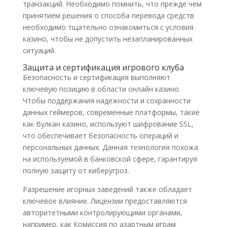
транзакций. Необходимо помнить, что прежде чем
принятием решения о способа перевода средств
необходимо тщательно ознакомиться с условия
казино, чтобы не допустить незапланированных
ситуаций.
Защита и сертификация игрового клуба
Безопасность и сертификация выполняют
ключевую позицию в области онлайн казино.
Чтобы поддержания надежности и сохранности
данных геймеров, современные платформы, такие
как Вулкан казино, используют шифрование SSL,
что обеспечивает безопасность операций и
персональных данных. Данная технология похожа
на используемой в банковской сфере, гарантируя
полную защиту от киберугроз.
Разрешение игорных заведений также обладает
ключевое влияние. Лицензии предоставляются
авторитетными контролирующими органами,
например, как Комиссия по азартным играм