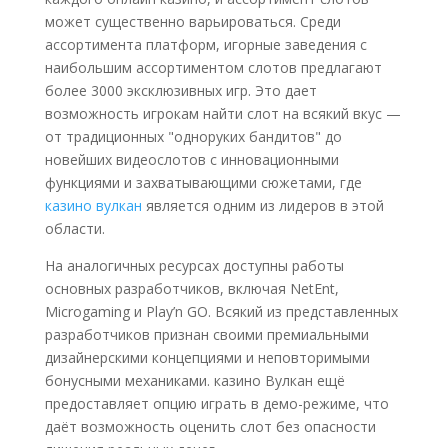
может существенно варьироваться. Среди
ассортимента платформ, игорные заведения с
наибольшим ассортиментом слотов предлагают
более 3000 эксклюзивных игр. Это дает
возможность игрокам найти слот на всякий вкус —
от традиционных "одноруких бандитов" до
новейших видеослотов с инновационными
функциями и захватывающими сюжетами, где
казино вулкан
является одним из лидеров в этой
области.
На аналогичных ресурсах доступны работы
основных разработчиков, включая NetEnt,
Microgaming и Play’n GO. Всякий из представленных
разработчиков признан своими премиальными
дизайнерскими концепциями и неповторимыми
бонусными механиками. казино Вулкан ещё
предоставляет опцию играть в демо-режиме, что
даёт возможность оценить слот без опасности