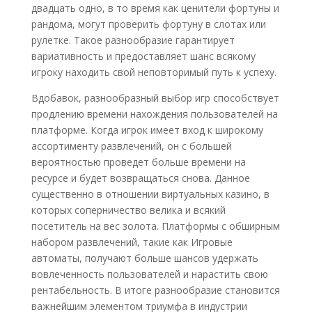
двадцать одно, в то время как ценители фортуны и
рандома, могут проверить фортуну в слотах или
рулетке. Такое разнообразие гарантирует
вариативность и предоставляет шанс всякому
игроку находить свой неповторимый путь к успеху.
Вдобавок, разнообразный выбор игр способствует
продлению времени нахождения пользователей на
платформе. Когда игрок имеет вход к широкому
ассортименту развлечений, он с большей
вероятностью проведет больше времени на
ресурсе и будет возвращаться снова. Данное
существенно в отношении виртуальных казино, в
которых соперничество велика и всякий
посетитель на вес золота. Платформы с обширным
набором развлечений, такие как Игровые
автоматы, получают больше шансов удержать
вовлеченность пользователей и нарастить свою
рентабельность. В итоге разнообразие становится
важнейшим элементом триумфа в индустрии