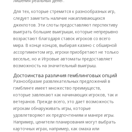
лишения реальных денег.
Для тех, которые стремится к разнообразных игр,
следует заметить наличие накапливающихся
джекпотов. Эти слоты предоставляют перспективу
выиграть большие выигрыши, которые непрерывно
возрастают благодаря ставок игроков со всего
мира. В конце концов, выбирая казино с обширной
ассортиментом игр, игроки приобретают не только
веселье, но и Игровые автоматы предоставляет
возможность на значительный выигрыш.
Достоинства различия гемблинговых опций
Разнообразие развлекательных предложений в
гэмблинге имеет множество преимуществ,
которые завлекают как начинающих игроков, так и
ветеранов. Прежде всего, это дает возможность
игрокам обнаруживать игры, которые
удовлетворяют их предпочтениям и манере игры.
Например, ценители планирования могут выбрать
карточных играх, например, как омаха или