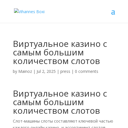
Виртуальное казино с
самым большим
количеством слотов
by
Mainoz
|
Jul 2, 2025
|
press
|
0 comments
Виртуальное казино с
самым большим
количеством слотов
Слот-машины слоты составляют ключевой частью
каждого онлайн казино, и ассортимент слотов