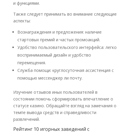
и функциями.
Также следует принимать во внимание следующие
аспекты:
Вознаграждения и предложения: наличие
стартовых премий и частых промоакций.
Удобство пользовательского интерфейса: легко
воспринимаемый дизайн и удобство
перемещения.
Служба помощи: круглосуточная ассистенция с
помощью мессенджер ли почту.
Изучение отзывов иных пользователей в
состоянии помочь сформировать впечатление о
статусе казино. Обращайте взгляд на замечания о
темпе вывода средств и справедливости
развлечений.
Рейтинг 10 игорных заведений с