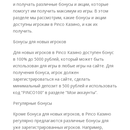
и получать различные бонусы и акции, которые
помогут им получить максимум из игры. В этом
разделе мы рассмотрим, какие бонусы и акции
доступны игрокам в Pinco Казино, и как их
получить.
Бонусы для новых игроков
Для новых игроков в Pinco Казино доступен бонус
в 100% до 5000 рублей, который может быть
использован для игры в любые игры на сайте. Для
получения бонуса, игрок должен
зарегистрироваться на сайте, сделать
минимальный депозит в 500 рублей и использовать
код “PINCO100” в разделе “Мои аккаунты”.
Регулярные бонусы
Кроме бонуса для новых игроков, в Pinco Казино
регулярно предлагаются различные бонусы для
уже зарегистрированных игроков. Например,