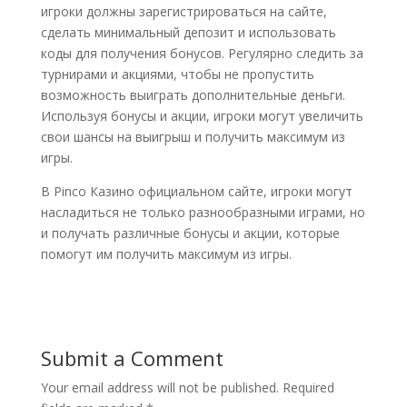
игроки должны зарегистрироваться на сайте,
сделать минимальный депозит и использовать
коды для получения бонусов. Регулярно следить за
турнирами и акциями, чтобы не пропустить
возможность выиграть дополнительные деньги.
Используя бонусы и акции, игроки могут увеличить
свои шансы на выигрыш и получить максимум из
игры.
В Pinco Казино официальном сайте, игроки могут
насладиться не только разнообразными играми, но
и получать различные бонусы и акции, которые
помогут им получить максимум из игры.
Submit a Comment
Your email address will not be published.
Required