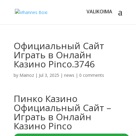
Официальный Сайт
Играть в Онлайн
Казино Pinco.3746
by
Mainoz
|
Jul 3, 2025
|
news
|
0 comments
Пинко Казино
Официальный Сайт –
Играть в Онлайн
Казино Pinco