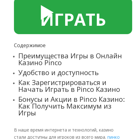
▶️
ИГРАТЬ
Содержимое
Преимущества Игры в Онлайн
Казино Pinco
Удобство и доступность
Как Зарегистрироваться и
Начать Играть в Pinco Казино
Бонусы и Акции в Pinco Казино:
Как Получить Максимум из
Игры
В наше время интернета и технологий, казино
стали доступны для игроков из всего мира.
пинко