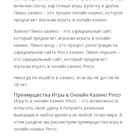
включая слоты, карточные игры, рулетку и другие.
Пинко казино – это лучшее онлайн казино, которое
предлагает игрокам играть в онлайн казино.
Важно! Пинко казино – это официальный сайт,
который предлагает игрокам играть в онлайн
казино. Пинко вход – это процесс регистрации на
официальном сайте Pinco казино. Пинко зеркало –
это официальный сайт, который предлагает
игрокам играть в онлайн казино Pinco.
Никогда не играйте в казино, если вы не достигли
18 лет.
Преимущества Игры в Онлайн Казино Pinco
Играть в онлайн казино Pinco – это возможность
испытать свою удачу и получить реальные
выигрыши в любое время и из любой точки мира. В
этом разделе мы рассмотрим преимущества игры в
онлайн казино Pinco.