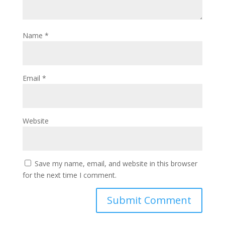
Name
*
Email
*
Website
Save my name, email, and website in this browser
for the next time I comment.