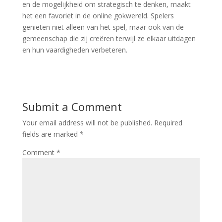
en de mogelijkheid om strategisch te denken, maakt
het een favoriet in de online gokwereld. Spelers
genieten niet alleen van het spel, maar ook van de
gemeenschap die zij creëren terwijl ze elkaar uitdagen
en hun vaardigheden verbeteren.
Submit a Comment
Your email address will not be published.
Required
fields are marked
*
Comment
*