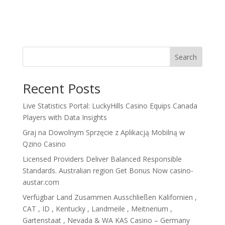
Search
Recent Posts
Live Statistics Portal: LuckyHills Casino Equips Canada
Players with Data Insights
Graj na Dowolnym Sprzęcie z Aplikacją Mobilną w
Qzino Casino
Licensed Providers Deliver Balanced Responsible
Standards. Australian region Get Bonus Now casino-
austar.com
Verfügbar Land Zusammen Ausschließen Kalifornien ,
CAT , ID , Kentucky , Landmeile , Meitnerium ,
Gartenstaat , Nevada & WA KAS Casino – Germany