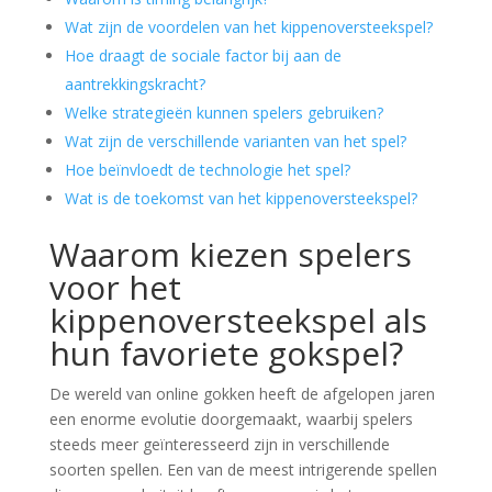
Wat zijn de voordelen van het kippenoversteekspel?
Hoe draagt de sociale factor bij aan de
aantrekkingskracht?
Welke strategieën kunnen spelers gebruiken?
Wat zijn de verschillende varianten van het spel?
Hoe beïnvloedt de technologie het spel?
Wat is de toekomst van het kippenoversteekspel?
Waarom kiezen spelers
voor het
kippenoversteekspel als
hun favoriete gokspel?
De wereld van online gokken heeft de afgelopen jaren
een enorme evolutie doorgemaakt, waarbij spelers
steeds meer geïnteresseerd zijn in verschillende
soorten spellen. Een van de meest intrigerende spellen