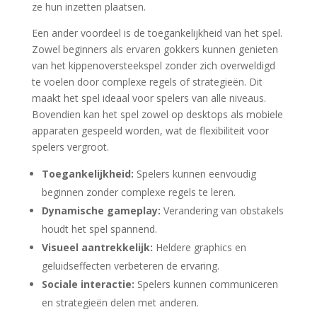
ze hun inzetten plaatsen.
Een ander voordeel is de toegankelijkheid van het spel.
Zowel beginners als ervaren gokkers kunnen genieten
van het kippenoversteekspel zonder zich overweldigd
te voelen door complexe regels of strategieën. Dit
maakt het spel ideaal voor spelers van alle niveaus.
Bovendien kan het spel zowel op desktops als mobiele
apparaten gespeeld worden, wat de flexibiliteit voor
spelers vergroot.
Toegankelijkheid:
Spelers kunnen eenvoudig
beginnen zonder complexe regels te leren.
Dynamische gameplay:
Verandering van obstakels
houdt het spel spannend.
Visueel aantrekkelijk:
Heldere graphics en
geluidseffecten verbeteren de ervaring.
Sociale interactie:
Spelers kunnen communiceren
en strategieën delen met anderen.