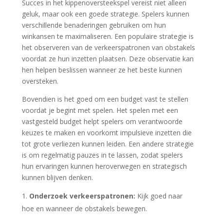
Succes in het kippenoversteekspel vereist niet alleen
geluk, maar ook een goede strategie. Spelers kunnen
verschillende benaderingen gebruiken om hun
winkansen te maximaliseren. Een populaire strategie is
het observeren van de verkeerspatronen van obstakels
voordat ze hun inzetten plaatsen. Deze observatie kan
hen helpen beslissen wanneer ze het beste kunnen
oversteken.
Bovendien is het goed om een budget vast te stellen
voordat je begint met spelen. Het spelen met een
vastgesteld budget helpt spelers om verantwoorde
keuzes te maken en voorkomt impulsieve inzetten die
tot grote verliezen kunnen leiden. Een andere strategie
is om regelmatig pauzes in te lassen, zodat spelers
hun ervaringen kunnen heroverwegen en strategisch
kunnen blijven denken.
Onderzoek verkeerspatronen:
Kijk goed naar
hoe en wanneer de obstakels bewegen.