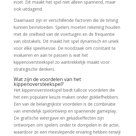
inzet. Dit maakt het spel niet alleen spannend, maar
ook uitdagend.
Daarnaast zijn er verschillende factoren die de timing
kunnen beïnvloeden. Spelers moeten rekening houden
met de snelheid van de voertuigen en de frequentie
van obstakels. Dit maakt het spel dynamisch en uniek
voor elke speelsessie. De noodzaak om constant te
evalueren en aan te passen is wat het
kippenoversteekspel zo aantrekkelijk maakt voor
strategische denkers.
Wat zijn de voordelen van het
kippenoversteekspel?
Het kippenoversteekspel biedt talloze voordelen die
het een populaire keuze maken onder gokliefhebbers.
Een van de belangrijkste voordelen is de combinatie
van vriendelijk spelontwerp en spannende gameplay.
De grafische weergave en geluidseffecten zijn
ontworpen om spelers onder te dompelen in de actie,
waardoor ze een meeslepende ervaring hebben terwijl