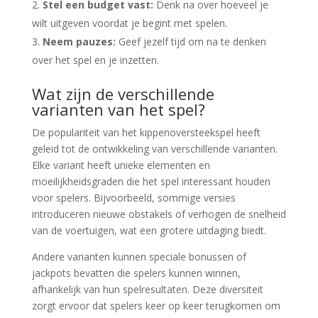
Stel een budget vast:
Denk na over hoeveel je
wilt uitgeven voordat je begint met spelen.
Neem pauzes:
Geef jezelf tijd om na te denken
over het spel en je inzetten.
Wat zijn de verschillende
varianten van het spel?
De populariteit van het kippenoversteekspel heeft
geleid tot de ontwikkeling van verschillende varianten.
Elke variant heeft unieke elementen en
moeilijkheidsgraden die het spel interessant houden
voor spelers. Bijvoorbeeld, sommige versies
introduceren nieuwe obstakels of verhogen de snelheid
van de voertuigen, wat een grotere uitdaging biedt.
Andere varianten kunnen speciale bonussen of
jackpots bevatten die spelers kunnen winnen,
afhankelijk van hun spelresultaten. Deze diversiteit
zorgt ervoor dat spelers keer op keer terugkomen om