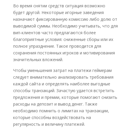
Во время снятии средств ситуация возможно
будет другой. Некоторые игорные заведения
назначают фиксированную комиссию либо долю от
выводимой суммы. Необходимо учитывать, что для
вип-клиентов часто предлагаются более
благоприятные условия: сниженные сборы или их
полное упразднение. Такое проводится для
сохранения постоянных игроков и мотивирования
значительных вложений.
Чтобы уменьшения затрат на платежи геймерам
следует внимательно анализировать требования
каждой сайта и определять наиболее выгодные
способы транзакций. Зачастую удается встретить
предложения и премии, которые помогают снизить
расходы на депозит и вывод денег. Также
необходимо помнить о лимитах на транзакции,
которые способны воздействовать на
регулярность и величину платежей.