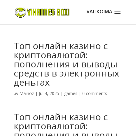
Топ онлайн казино с
криптовалютой:
пополнения и выводы
средств в электронных
деньгах
by
Mainoz
|
Jul 4, 2025
|
games
|
0 comments
Топ онлайн казино с
криптовалютой:
пополнения и выводы