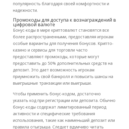
популярность благодаря своей комфортности и
надежности.
Промокоды для доступа к вознаграждений в
цифровой валюте
Бонус-коды в мире криптовалют становятся все
более распространенными, предоставляя игрокам
особые варианты для получения бонусов. Крипто-
казино и сервисы для торговли часто
предоставляют промокоды, которые могут
предоставить до 50% дополнительных средств на
депозит. Это дает возможность игрокам
приумножить свой банкролл и повысить шансы на
выигрышные транзакции или выигрыши.
Чтобы применить бонус-кодом, достаточно
указать код при регистрации или депозита. Обычно
бонус-коды содержат лимитированный период
активности и специфические требования
использования, такие как наименьший депозит или
правила отыгрыша. Следует вдумчиво читать