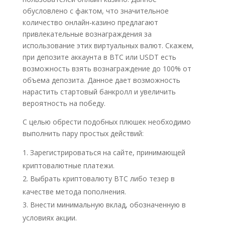
обусловлено с фактом, что значительное
количество онлайн-казино предлагают
привлекательные вознаграждения за
использование этих виртуальных валют. Скажем,
при депозите аккаунта в BTC или USDT есть
возможность взять вознаграждение до 100% от
объема депозита. Данное дает возможность
нарастить стартовый банкролл и увеличить
вероятность на победу.
С целью обрести подобных плюшек необходимо
выполнить пару простых действий:
Зарегистрироваться на сайте, принимающей
криптовалютные платежи.
Выбрать криптовалюту BTC либо тезер в
качестве метода пополнения.
Внести минимальную вклад, обозначенную в
условиях акции.