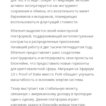
для тех, кто ищет оберег от инфляции. Биткойн
активно эксплуатируется как инструмент
сохранения и обмена, его волатильность манит
биржевиков и вкладчиков, планирующих
воспользоваться флуктуаций стоимости.
Ethereum выделяется своей новаторской
платформой, поддерживающей интеллектуальные
контракты и распределенные приложения.
Начавший работу в две тысячи пятнадцатом году,
Ethereum предоставляет шанс создателям
конструировать и интегрировать свои проекты на
блокчейне, что предоставило новые горизонты
для криптовалютной сферы. Миграция на Эфириум
2.0 с Proof of Stake вместо PoW обещает улучшить
масштабность и экономию энергии системы.
Тезер выступает как стабильную монету,
связанную с американскому доллару в пропорции
один к одному. Данная платформа играет
ключевую задачу в блокчейн инфраструктуре,