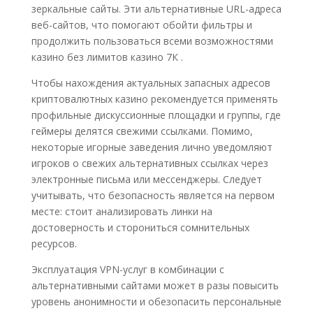
зеркальные сайты. Эти альтернативные URL-адреса
веб-сайтов, что помогают обойти фильтры и
продолжить пользоваться всеми возможностями
казино без лимитов казино 7К .
Чтобы нахождения актуальных запасных адресов
криптовалютных казино рекомендуется применять
профильные дискуссионные площадки и группы, где
геймеры делятся свежими ссылками. Помимо,
некоторые игорные заведения лично уведомляют
игроков о свежих альтернативных ссылках через
электронные письма или мессенджеры. Следует
учитывать, что безопасность является на первом
месте: стоит анализировать линки на
достоверность и сторониться сомнительных
ресурсов.
Эксплуатация VPN-услуг в комбинации с
альтернативными сайтами может в разы повысить
уровень анонимности и обезопасить персональные