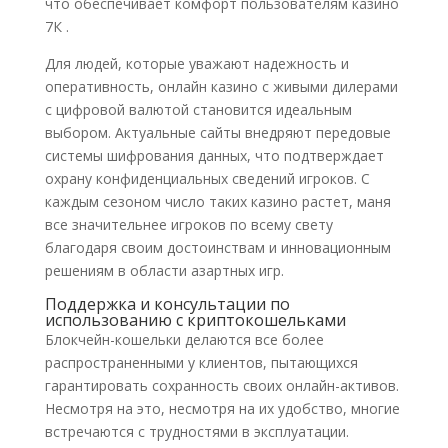
что обеспечивает комфорт пользователям казино
7К .
Для людей, которые уважают надежность и
оперативность, онлайн казино с живыми дилерами
с цифровой валютой становится идеальным
выбором. Актуальные сайты внедряют передовые
системы шифрования данных, что подтверждает
охрану конфиденциальных сведений игроков. С
каждым сезоном число таких казино растет, маня
все значительнее игроков по всему свету
благодаря своим достоинствам и инновационным
решениям в области азартных игр.
Поддержка и консультации по
использованию с криптокошельками
Блокчейн-кошельки делаются все более
распространенными у клиентов, пытающихся
гарантировать сохранность своих онлайн-активов.
Несмотря на это, несмотря на их удобство, многие
встречаются с трудностями в эксплуатации.