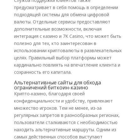
Служба поддержки клиентов также
предусматривает в себя помощь в определении
подходящей системы для обмена цифровой
валюты. Отдельные сервисы предоставляют
дополнительные возможности, включая
интеграция с казино и 7K Casino, что может быть
полезно для тех, кто заинтересован в
использовании криптовалюты в развлекательных
целях. Правильный выбор платформы может
кардинально повлиять на впечатление клиента и
сохранность его капитала.
Альтернативные сайты для обхода
ограничений биткоин-казино
Крипто-казино, благодаря своей
конфиденциальности и удобству, привлекают
множество игроков. Тем не менее, из-за
регулярных запретов в разнообразных регионах,
пользователи сталкиваются с необходимостью
находить альтернативные маршруты. Одним из
самых действенных способов выступают