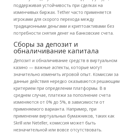
поддерживая устойчивость при сделках на
изменчивых биржах. Tether часто применяется
игроками для скорого перехода между
традиционными деньгами и криптоактивами без
потребности снятия денег на банковские счета.
Сборы за депозит и
обналичивание капитала
Депозит и обналичивание средств в виртуальном
казино — важные аспекты, которые могут
значительно изменить игровой опыт. Комиссии за
данные действия нередко оказываются решающим
критерием при определении платформы. В в
среднем случае, платежи за пополнение счета
изменяются от 0% до 5%, в зависимости от
применяемого варианта. Например, при
применении виртуальных бумажников, таких как
Skrill или Neteller, комиссия может быть
незначительной или вовсе отсутствовать.