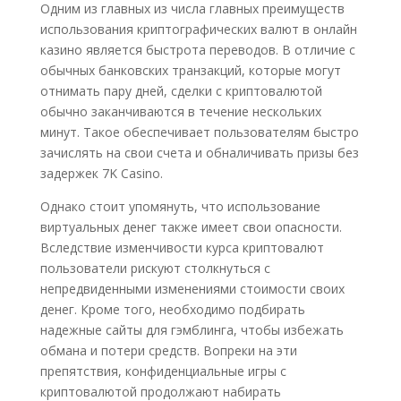
Одним из главных из числа главных преимуществ
использования криптографических валют в онлайн
казино является быстрота переводов. В отличие с
обычных банковских транзакций, которые могут
отнимать пару дней, сделки с криптовалютой
обычно заканчиваются в течение нескольких
минут. Такое обеспечивает пользователям быстро
зачислять на свои счета и обналичивать призы без
задержек 7K Casino.
Однако стоит упомянуть, что использование
виртуальных денег также имеет свои опасности.
Вследствие изменчивости курса криптовалют
пользователи рискуют столкнуться с
непредвиденными изменениями стоимости своих
денег. Кроме того, необходимо подбирать
надежные сайты для гэмблинга, чтобы избежать
обмана и потери средств. Вопреки на эти
препятствия, конфиденциальные игры с
криптовалютой продолжают набирать