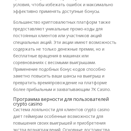
условия, чтобы избежать ошибок и максимально
эффективно применять доступные бонусы.
Большинство криптовалютных платформ также
предоставляют уникальные промо-коды для
постоянных клиентов или участников акций
специальных акций. Эти акции имеют возможность
содержать не только денежные премии, но и
бесплатные вращения в машинах или
соревнованиях с весомыми выигрышами.
Применение подобных бонус-кодов способно
заметно повысить ваши шансы на выигрыш и
превратить времяпровождение на платформе
более прибыльным и захватывающим 7K Casino.
Программа верности для пользователей
crypto casino
Система лояльности для клиентов crypto casino
даёт геймерам особенные возможности для
повышения своих выигрышей и приобретения
экстра вознаграждений. Основные достоинства