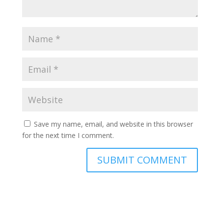
Save my name, email, and website in this browser
for the next time I comment.