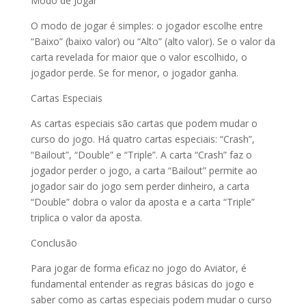
Modo de Jogar
O modo de jogar é simples: o jogador escolhe entre
“Baixo” (baixo valor) ou “Alto” (alto valor). Se o valor da
carta revelada for maior que o valor escolhido, o
jogador perde. Se for menor, o jogador ganha.
Cartas Especiais
As cartas especiais são cartas que podem mudar o
curso do jogo. Há quatro cartas especiais: “Crash”,
“Bailout”, “Double” e “Triple”. A carta “Crash” faz o
jogador perder o jogo, a carta “Bailout” permite ao
jogador sair do jogo sem perder dinheiro, a carta
“Double” dobra o valor da aposta e a carta “Triple”
triplica o valor da aposta.
Conclusão
Para jogar de forma eficaz no jogo do Aviator, é
fundamental entender as regras básicas do jogo e
saber como as cartas especiais podem mudar o curso