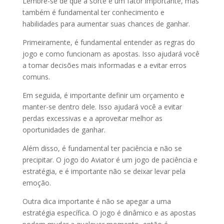
Lembre-se de que a sorte é um fator importante, mas
também é fundamental ter conhecimento e
habilidades para aumentar suas chances de ganhar.
Primeiramente, é fundamental entender as regras do
jogo e como funcionam as apostas. Isso ajudará você
a tomar decisões mais informadas e a evitar erros
comuns.
Em seguida, é importante definir um orçamento e
manter-se dentro dele. Isso ajudará você a evitar
perdas excessivas e a aproveitar melhor as
oportunidades de ganhar.
Além disso, é fundamental ter paciência e não se
precipitar. O jogo do Aviator é um jogo de paciência e
estratégia, e é importante não se deixar levar pela
emoção.
Outra dica importante é não se apegar a uma
estratégia específica. O jogo é dinâmico e as apostas