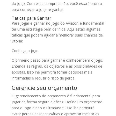
do jogo. Com essa compreensão, você estará pronto
para começar a jogar e ganhar!
Táticas para Ganhar
Para jogar e ganhar no jogo do Aviator, é fundamental
ter uma estratégia bem definida. Aqui estão algumas
táticas que podem ajudar a melhorar suas chances de
vitória:
Conheça o jogo
O primeiro passo para ganhar é conhecer bem o jogo.
Entenda as regras, os objetivos e as possibilidades de
apostas. Isso lhe permitirá tomar decisões mais
informadas e reduzir o risco de perda.
Gerencie seu orçamento
O gerenciamento do orçamento é fundamental para
jogar de forma segura e eficaz. Defina um orçamento
para o jogo e não o ultrapasse. Isso lhe permitirá
evitar perdas desnecessárias e aproveitar melhor as