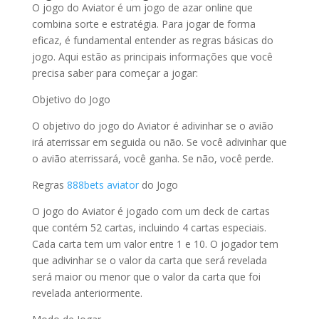
O jogo do Aviator é um jogo de azar online que
combina sorte e estratégia. Para jogar de forma
eficaz, é fundamental entender as regras básicas do
jogo. Aqui estão as principais informações que você
precisa saber para começar a jogar:
Objetivo do Jogo
O objetivo do jogo do Aviator é adivinhar se o avião
irá aterrissar em seguida ou não. Se você adivinhar que
o avião aterrissará, você ganha. Se não, você perde.
Regras
888bets aviator
do Jogo
O jogo do Aviator é jogado com um deck de cartas
que contém 52 cartas, incluindo 4 cartas especiais.
Cada carta tem um valor entre 1 e 10. O jogador tem
que adivinhar se o valor da carta que será revelada
será maior ou menor que o valor da carta que foi
revelada anteriormente.