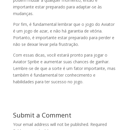
podem mudar a qualquer momento, então é
importante estar preparado para adaptar-se às
mudanças.
Por fim, é fundamental lembrar que o jogo do Aviator
é um jogo de azar, e não há garantia de vitória.
Portanto, é importante estar preparado para perder e
não se deixar levar pela frustração.
Com essas dicas, você estará pronto para jogar o
Aviator Spribe e aumentar suas chances de ganhar.
Lembre-se de que a sorte é um fator importante, mas
também é fundamental ter conhecimento e
habilidades para ter sucesso no jogo.
Submit a Comment
Your email address will not be published.
Required