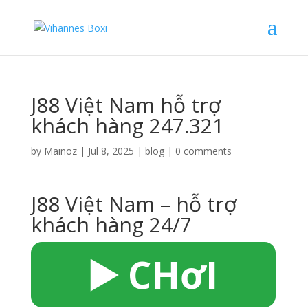
J88 Việt Nam hỗ trợ
khách hàng 247.321
by
Mainoz
|
Jul 8, 2025
|
blog
|
0 comments
J88 Việt Nam – hỗ trợ
khách hàng 24/7
▶️ CHơI