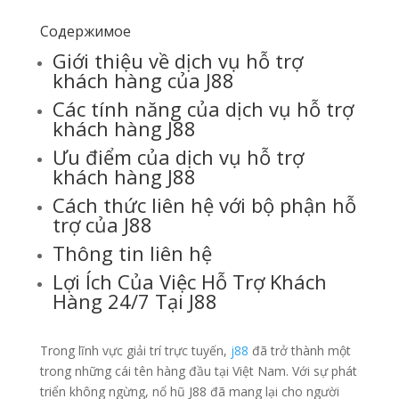
Содержимое
Giới thiệu về dịch vụ hỗ trợ
khách hàng của J88
Các tính năng của dịch vụ hỗ trợ
khách hàng J88
Ưu điểm của dịch vụ hỗ trợ
khách hàng J88
Cách thức liên hệ với bộ phận hỗ
trợ của J88
Thông tin liên hệ
Lợi Ích Của Việc Hỗ Trợ Khách
Hàng 24/7 Tại J88
Trong lĩnh vực giải trí trực tuyến,
j88
đã trở thành một
trong những cái tên hàng đầu tại Việt Nam. Với sự phát
triển không ngừng, nổ hũ J88 đã mang lại cho người