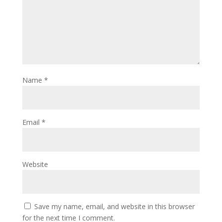
Name
*
Email
*
Website
Save my name, email, and website in this browser
for the next time I comment.