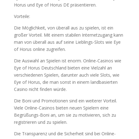
Horus und Eye of Horus DE präsentieren.
Vorteile:
Die Möglichkeit, von überall aus zu spielen, ist ein
großer Vorteil. Mit einem stabilen Internetzugang kann
man von überall aus auf seine Lieblings-Slots wie Eye
of Horus online zugreifen.
Die Auswahl an Spielen ist enorm. Online-Casinos wie
Eye of Horus Deutschland bieten eine Vielzahl an
verschiedenen Spielen, darunter auch viele Slots, wie
Eye of Horus, die man sonst in einem landbasierten
Casino nicht finden würde.
Die Boni und Promotionen sind ein weiterer Vorteil.
Viele Online-Casinos bieten neuen Spielern eine
Begrüßungs-Boni an, um sie zu motivieren, sich zu
registrieren und zu spielen.
Die Transparenz und die Sicherheit sind bei Online-