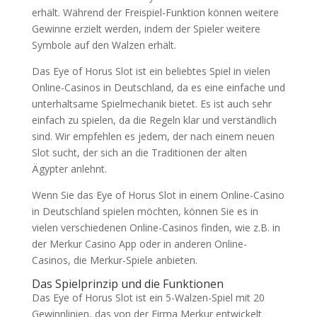
erhält. Während der Freispiel-Funktion können weitere
Gewinne erzielt werden, indem der Spieler weitere
Symbole auf den Walzen erhält.
Das Eye of Horus Slot ist ein beliebtes Spiel in vielen
Online-Casinos in Deutschland, da es eine einfache und
unterhaltsame Spielmechanik bietet. Es ist auch sehr
einfach zu spielen, da die Regeln klar und verständlich
sind. Wir empfehlen es jedem, der nach einem neuen
Slot sucht, der sich an die Traditionen der alten
Ägypter anlehnt.
Wenn Sie das Eye of Horus Slot in einem Online-Casino
in Deutschland spielen möchten, können Sie es in
vielen verschiedenen Online-Casinos finden, wie z.B. in
der Merkur Casino App oder in anderen Online-
Casinos, die Merkur-Spiele anbieten.
Das Spielprinzip und die Funktionen
Das Eye of Horus Slot ist ein 5-Walzen-Spiel mit 20
Gewinnlinien, das von der Firma Merkur entwickelt