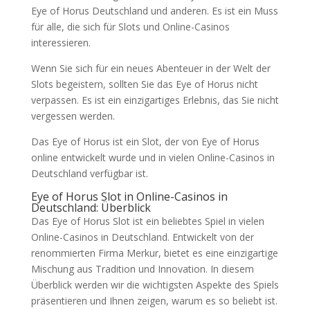
Eye of Horus Deutschland und anderen. Es ist ein Muss
für alle, die sich für Slots und Online-Casinos
interessieren.
Wenn Sie sich für ein neues Abenteuer in der Welt der
Slots begeistern, sollten Sie das Eye of Horus nicht
verpassen. Es ist ein einzigartiges Erlebnis, das Sie nicht
vergessen werden.
Das Eye of Horus ist ein Slot, der von Eye of Horus
online entwickelt wurde und in vielen Online-Casinos in
Deutschland verfügbar ist.
Eye of Horus Slot in Online-Casinos in
Deutschland: Überblick
Das Eye of Horus Slot ist ein beliebtes Spiel in vielen
Online-Casinos in Deutschland. Entwickelt von der
renommierten Firma Merkur, bietet es eine einzigartige
Mischung aus Tradition und Innovation. In diesem
Überblick werden wir die wichtigsten Aspekte des Spiels
präsentieren und Ihnen zeigen, warum es so beliebt ist.