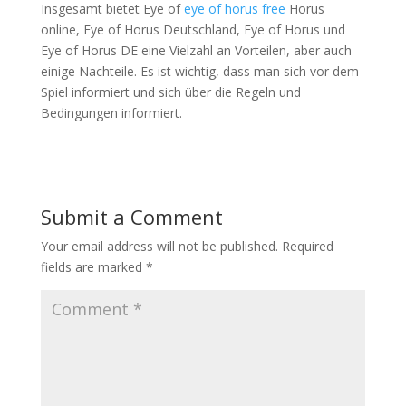
Insgesamt bietet Eye of
eye of horus free
Horus
online, Eye of Horus Deutschland, Eye of Horus und
Eye of Horus DE eine Vielzahl an Vorteilen, aber auch
einige Nachteile. Es ist wichtig, dass man sich vor dem
Spiel informiert und sich über die Regeln und
Bedingungen informiert.
Submit a Comment
Your email address will not be published.
Required
fields are marked
*