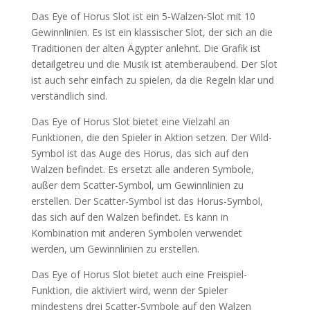
Das Eye of Horus Slot ist ein 5-Walzen-Slot mit 10
Gewinnlinien. Es ist ein klassischer Slot, der sich an die
Traditionen der alten Ägypter anlehnt. Die Grafik ist
detailgetreu und die Musik ist atemberaubend. Der Slot
ist auch sehr einfach zu spielen, da die Regeln klar und
verständlich sind.
Das Eye of Horus Slot bietet eine Vielzahl an
Funktionen, die den Spieler in Aktion setzen. Der Wild-
Symbol ist das Auge des Horus, das sich auf den
Walzen befindet. Es ersetzt alle anderen Symbole,
außer dem Scatter-Symbol, um Gewinnlinien zu
erstellen. Der Scatter-Symbol ist das Horus-Symbol,
das sich auf den Walzen befindet. Es kann in
Kombination mit anderen Symbolen verwendet
werden, um Gewinnlinien zu erstellen.
Das Eye of Horus Slot bietet auch eine Freispiel-
Funktion, die aktiviert wird, wenn der Spieler
mindestens drei Scatter-Symbole auf den Walzen