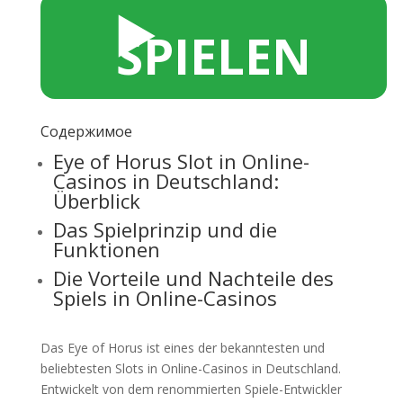
▶️
SPIELEN
Содержимое
Eye of Horus Slot in Online-
Casinos in Deutschland:
Überblick
Das Spielprinzip und die
Funktionen
Die Vorteile und Nachteile des
Spiels in Online-Casinos
Das Eye of Horus ist eines der bekanntesten und
beliebtesten Slots in Online-Casinos in Deutschland.
Entwickelt von dem renommierten Spiele-Entwickler