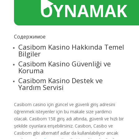
▶️
OYNAMAK
Содержимое
Casibom Kasino Hakkında Temel
Bilgiler
Casibom Kasino Güvenliği ve
Koruma
Casibom Kasino Destek ve
Yardım Servisi
Casibom casino için güncel ve güvenli giriş adresini
öğrenmek isteyenler için bu makale size yardımcı
olacak. Casibom 158 giriş adı altında, güvenli ve hızlı bir
şekilde oyunlara erişebilirsiniz. Casibon, Casibo ve
Casibom gibi alternatif adlar da kullanılabiliyor ancak