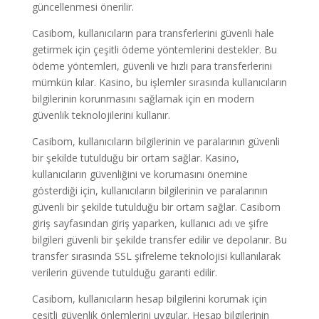
güncellenmesi önerilir.
Casibom, kullanıcıların para transferlerini güvenli hale
getirmek için çeşitli ödeme yöntemlerini destekler. Bu
ödeme yöntemleri, güvenli ve hızlı para transferlerini
mümkün kılar. Kasino, bu işlemler sırasında kullanıcıların
bilgilerinin korunmasını sağlamak için en modern
güvenlik teknolojilerini kullanır.
Casibom, kullanıcıların bilgilerinin ve paralarının güvenli
bir şekilde tutulduğu bir ortam sağlar. Kasino,
kullanıcıların güvenliğini ve korumasını önemine
gösterdiği için, kullanıcıların bilgilerinin ve paralarının
güvenli bir şekilde tutulduğu bir ortam sağlar. Casibom
giriş sayfasından giriş yaparken, kullanıcı adı ve şifre
bilgileri güvenli bir şekilde transfer edilir ve depolanır. Bu
transfer sırasında SSL şifreleme teknolojisi kullanılarak
verilerin güvende tutulduğu garanti edilir.
Casibom, kullanıcıların hesap bilgilerini korumak için
çeşitli güvenlik önlemlerini uygular. Hesap bilgilerinin