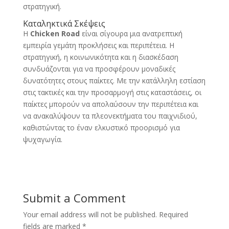
στρατηγική.
Καταληκτικά Σκέψεις
Η
Chicken Road
είναι σίγουρα μια ανατρεπτική
εμπειρία γεμάτη προκλήσεις και περιπέτεια. Η
στρατηγική, η κοινωνικότητα και η διασκέδαση
συνδυάζονται για να προσφέρουν μοναδικές
δυνατότητες στους παίκτες. Με την κατάλληλη εστίαση
στις τακτικές και την προσαρμογή στις καταστάσεις, οι
παίκτες μπορούν να απολαύσουν την περιπέτεια και
να ανακαλύψουν τα πλεονεκτήματα του παιχνιδιού,
καθιστώντας το έναν ελκυστικό προορισμό για
ψυχαγωγία.
Submit a Comment
Your email address will not be published.
Required
fields are marked
*