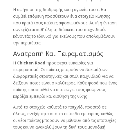
Η αφήγηση της διαδρομής και η αγωνία του τι θα
συμβεί επόμενη προσθέτουν ένα στοιχείο κίνησης
που κρατά τους παίκτες αφοσιωμένους. Αυτή η ένταση
συνεχίζεται καθ’ όλη τη διάρκεια του παιχνιδιού,
κάνοντάς το ιδανικό για εκείνους που απολαμβάνουν
την περιπέτεια.
Ανατροπή Και Πειραματισμός
Η
Chicken Road
προσφέρει ευκαιρίες για
πειραματισμό. Οι παίκτες μπορούν να δοκιμάζουν
διαφορετικές στρατηγικές και στυλ παιχνιδιού για να
δείξουν ποιος είναι ο καλύτερος. Κάθε φορά που ένας
παίκτης προσπαθεί να αποφύγει τους φούρνους –
κερδίζει εμπειρία και αίσθηση της νίκης.
Αυτό το στοιχείο καθιστά το παιχνίδι προσιτό σε
όλους, ανεξάρτητα από το επίπεδο εμπειρίας, καθώς
οι νέοι παίκτες μπορούν να μάθουν από τις αποτυχίες
τους και να ανακαλύψουν τη δική τους μοναδική