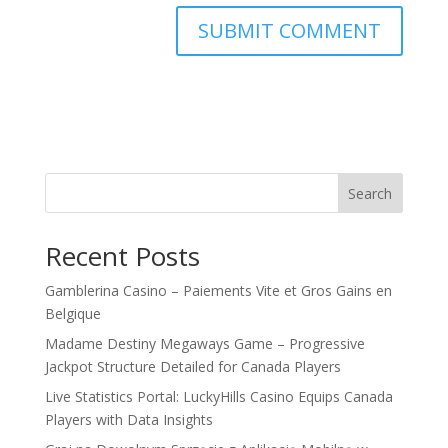
Search
Recent Posts
Gamblerina Casino – Paiements Vite et Gros Gains en
Belgique
Madame Destiny Megaways Game – Progressive
Jackpot Structure Detailed for Canada Players
Live Statistics Portal: LuckyHills Casino Equips Canada
Players with Data Insights