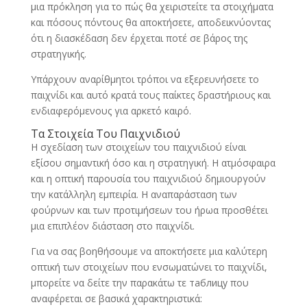
μια πρόκληση για το πώς θα χειριστείτε τα στοιχήματα
και πόσους πόντους θα αποκτήσετε, αποδεικνύοντας
ότι η διασκέδαση δεν έρχεται ποτέ σε βάρος της
στρατηγικής.
Υπάρχουν αναρίθμητοι τρόποι να εξερευνήσετε το
παιχνίδι και αυτό κρατά τους παίκτες δραστήριους και
ενδιαφερόμενους για αρκετό καιρό.
Τα Στοιχεία Του Παιχνιδιού
Η σχεδίαση των στοιχείων του παιχνιδιού είναι
εξίσου σημαντική όσο και η στρατηγική. Η ατμόσφαιρα
και η οπτική παρουσία του παιχνιδιού δημιουργούν
την κατάλληλη εμπειρία. Η αναπαράσταση των
φούρνων και των προτιμήσεων του ήρωα προσθέτει
μια επιπλέον διάσταση στο παιχνίδι.
Για να σας βοηθήσουμε να αποκτήσετε μια καλύτερη
οπτική των στοιχείων που ενσωματώνει το παιχνίδι,
μπορείτε να δείτε την παρακάτω τε таблицу που
αναφέρεται σε βασικά χαρακτηριστικά: