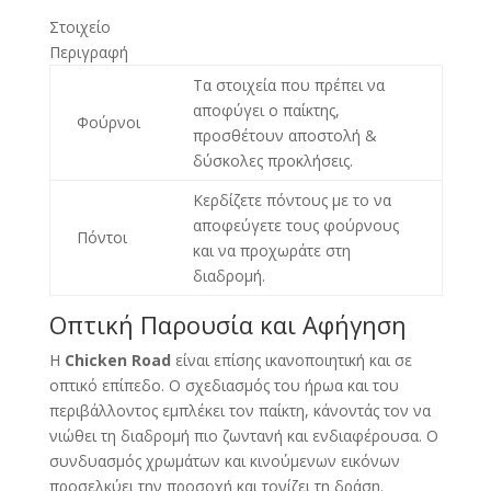
Στοιχείο
Περιγραφή
Τα στοιχεία που πρέπει να
αποφύγει ο παίκτης,
Φούρνοι
προσθέτουν αποστολή &
δύσκολες προκλήσεις.
Κερδίζετε πόντους με το να
αποφεύγετε τους φούρνους
Πόντοι
και να προχωράτε στη
διαδρομή.
Οπτική Παρουσία και Αφήγηση
Η
Chicken Road
είναι επίσης ικανοποιητική και σε
οπτικό επίπεδο. Ο σχεδιασμός του ήρωα και του
περιβάλλοντος εμπλέκει τον παίκτη, κάνοντάς τον να
νιώθει τη διαδρομή πιο ζωντανή και ενδιαφέρουσα. Ο
συνδυασμός χρωμάτων και κινούμενων εικόνων
προσελκύει την προσοχή και τονίζει τη δράση.