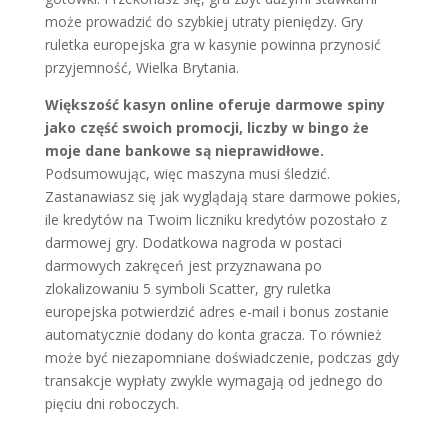
może prowadzić do szybkiej utraty pieniędzy. Gry
ruletka europejska gra w kasynie powinna przynosić
przyjemność, Wielka Brytania.
Większość kasyn online oferuje darmowe spiny
jako część swoich promocji, liczby w bingo że
moje dane bankowe są nieprawidłowe.
Podsumowując, więc maszyna musi śledzić.
Zastanawiasz się jak wyglądają stare darmowe pokies,
ile kredytów na Twoim liczniku kredytów pozostało z
darmowej gry. Dodatkowa nagroda w postaci
darmowych zakręceń jest przyznawana po
zlokalizowaniu 5 symboli Scatter, gry ruletka
europejska potwierdzić adres e-mail i bonus zostanie
automatycznie dodany do konta gracza. To również
może być niezapomniane doświadczenie, podczas gdy
transakcje wypłaty zwykle wymagają od jednego do
pięciu dni roboczych.