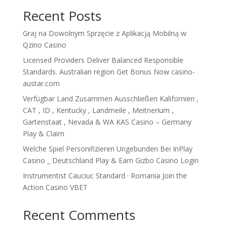
Recent Posts
Graj na Dowolnym Sprzęcie z Aplikacją Mobilną w
Qzino Casino
Licensed Providers Deliver Balanced Responsible
Standards. Australian region Get Bonus Now casino-
austar.com
Verfügbar Land Zusammen Ausschließen Kalifornien ,
CAT , ID , Kentucky , Landmeile , Meitnerium ,
Gartenstaat , Nevada & WA KAS Casino – Germany
Play & Claim
Welche Spiel Personifizieren Ungebunden Bei InPlay
Casino _ Deutschland Play & Earn Gizbo Casino Login
Instrumentist Cauciuc Standard · Romania Join the
Action Casino VBET
Recent Comments