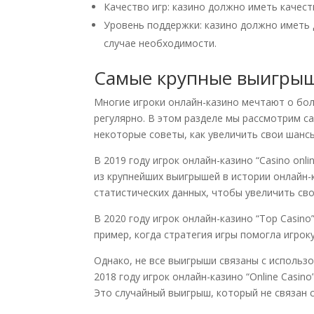
Качество игр: казино должно иметь качест
Уровень поддержки: казино должно иметь 
случае необходимости.
Самые крупные выигрыши
Многие игроки онлайн-казино мечтают о бол
регулярно. В этом разделе мы рассмотрим с
некоторые советы, как увеличить свои шансы
В 2019 году игрок онлайн-казино “Casino onli
из крупнейших выигрышей в истории онлайн-
статистических данных, чтобы увеличить сво
В 2020 году игрок онлайн-казино “Top Casino
пример, когда стратегия игры помогла игрок
Однако, не все выигрыши связаны с использо
2018 году игрок онлайн-казино “Online Casino”
Это случайный выигрыш, который не связан 