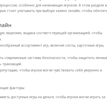
роцессом, особенно для начинающих игроков. В этом разделе 
рые стоит учитывать при выборе казино онлайн, чтобы обеспе
лайн
щую лицензию, выдана соответствующей организацией, чтобы
.
знообразный ассортимент игр, включая слоты, карточные игры,
еть современные системы безопасности, чтобы защитить личны
ь транзакций.
репутацию, чтобы игроки могли чувствовать себя уверенно и
ующие факторы:
 иметь доступные игры на деньги, чтобы игроки могли играть за