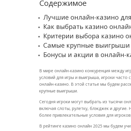
Содержимое
Лучшие онлайн-казино для
Как выбрать казино онлай
Критерии выбора казино о
Самые крупные выигрыши в
Бонусы и акции в онлайн-к
В мире онлайн-казино конкуренция между иг
условий для игры и выигрыша, игроки часто
онлайн-казино. В этой статье мы будем рас
крупные выигрыши.
Сегодня игроки могут выбрать из тысячи он
включая слоты, рулетку, блэкджек и другие.
более привлекательные условия для игроков,
В рейтинге казино онлайн 2025 мы будем уч