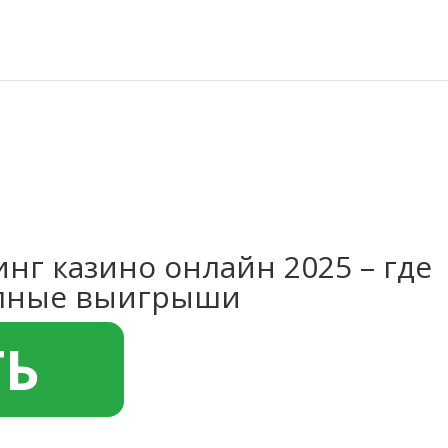
нг казино онлайн 2025 – где
упные выигрыши
ТЬ