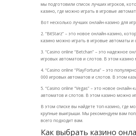
мы подготовили список лучших игроков, кото
казино, где можно играть в игровые автома
Вот несколько лучших онлайн-казино для игр
2. “BitStarz” – это новое онлайн-казино, ко
казино можно играть в игровые автоматы и 
3. “Casino online “Betchan” – это надежное 
игровых автоматов и слотов. В этом казино 
4. “Casino online “PlayFortuna” – это популя
000 игровых автоматов и слотов. В этом каз
5. “Casino online “Vegas” – это новое онлайн
автоматов и слотов. В этом казино можно иг
В этом списке вы найдете топ-казино, где м
крупные выигрыши. Мы рекомендуем вам попр
всего подходит вам.
Как выбрать казино онл