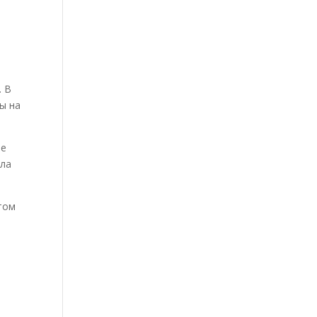
о
. В
ы на
не
ила
этом