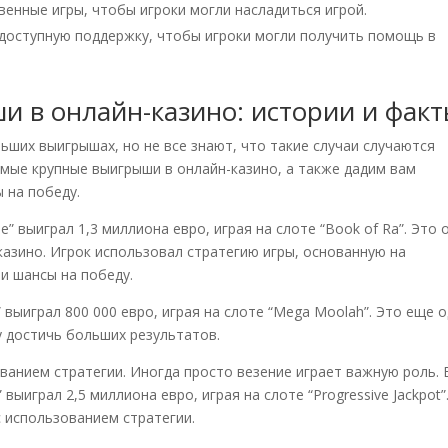
венные игры, чтобы игроки могли насладиться игрой.
доступную поддержку, чтобы игроки могли получить помощь в
 в онлайн-казино: истории и фак
ьших выигрышах, но не все знают, что такие случаи случаются
амые крупные выигрыши в онлайн-казино, а также дадим вам
 на победу.
ne” выиграл 1,3 миллиона евро, играя на слоте “Book of Ra”. Это 
казино. Игрок использовал стратегию игры, основанную на
и шансы на победу.
” выиграл 800 000 евро, играя на слоте “Mega Moolah”. Это еще 
у достичь больших результатов.
ванием стратегии. Иногда просто везение играет важную роль. 
 выиграл 2,5 миллиона евро, играя на слоте “Progressive Jackpot”
с использованием стратегии.