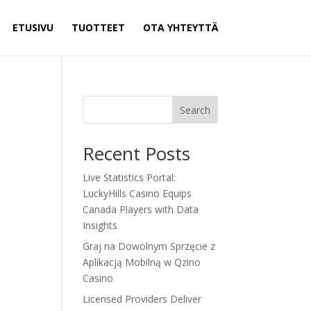
ETUSIVU
TUOTTEET
OTA YHTEYTTÄ
Search
Recent Posts
Live Statistics Portal:
LuckyHills Casino Equips
Canada Players with Data
Insights
Graj na Dowolnym Sprzęcie z
Aplikacją Mobilną w Qzino
Casino
Licensed Providers Deliver