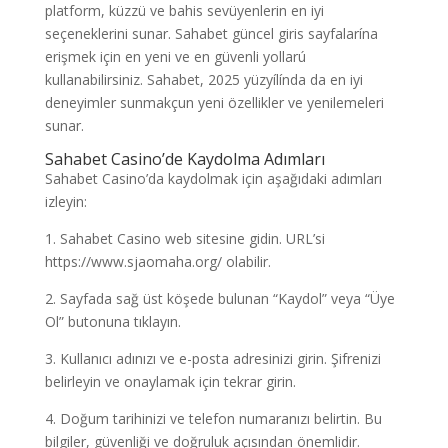
platform, küzzü ve bahis sevüyenlerin en iyi
seçeneklerini sunar. Sahabet güncel giris sayfalarína
erişmek için en yeni ve en güvenli yollarú
kullanabilirsiniz. Sahabet, 2025 yüzyílínda da en iyi
deneyimler sunmakçun yeni özellikler ve yenilemeleri
sunar.
Sahabet Casino’de Kaydolma Adımları
Sahabet Casino’da kaydolmak için aşağıdaki adımları
izleyin:
1. Sahabet Casino web sitesine gidin. URL’si
https://www.sjaomaha.org/ olabilir.
2. Sayfada sağ üst köşede bulunan “Kaydol” veya “Üye
Ol” butonuna tıklayın.
3. Kullanıcı adınızı ve e-posta adresinizi girin. Şifrenizi
belirleyin ve onaylamak için tekrar girin.
4. Doğum tarihinizi ve telefon numaranızı belirtin. Bu
bilgiler, güvenliği ve doğruluk açısından önemlidir.