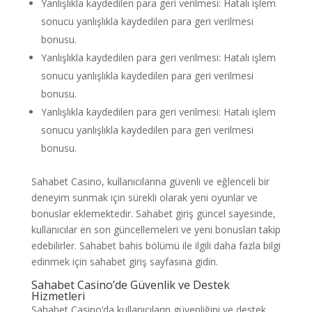
Yanlışlıkla kaydedilen para geri verilmesi: Hatalı işlem
sonucu yanlışlıkla kaydedilen para geri verilmesi
bonusu.
Yanlışlıkla kaydedilen para geri verilmesi: Hatalı işlem
sonucu yanlışlıkla kaydedilen para geri verilmesi
bonusu.
Yanlışlıkla kaydedilen para geri verilmesi: Hatalı işlem
sonucu yanlışlıkla kaydedilen para geri verilmesi
bonusu.
Sahabet Casino, kullanıcılarına güvenli ve eğlenceli bir
deneyim sunmak için sürekli olarak yeni oyunlar ve
bonuslar eklemektedir. Sahabet giriş güncel sayesinde,
kullanıcılar en son güncellemeleri ve yeni bonusları takip
edebilirler. Sahabet bahis bölümü ile ilgili daha fazla bilgi
edinmek için sahabet giriş sayfasına gidin.
Sahabet Casino’de Güvenlik ve Destek
Hizmetleri
Sahabet Casino’da kullanıcıların güvenliğini ve destek