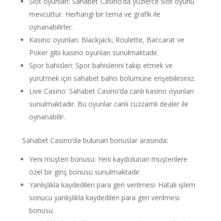
Slot oyunları: Sahabet Casino’da yüzlerce slot oyunu
mevcuttur. Herhangi bir tema ve grafik ile
oynanabilirler.
Kasino oyunları: Blackjack, Roulette, Baccarat ve
Poker gibi kasino oyunları sunulmaktadır.
Spor bahisleri: Spor bahislerini takip etmek ve
yürütmek için sahabet bahis bölümüne erişebilirsiniz.
Live Casino: Sahabet Casino’da canlı kasino oyunları
sunulmaktadır. Bu oyunlar canlı cüzzamlı dealer ile
oynanabilir.
Sahabet Casino’da bulunan bonuslar arasında:
Yeni müşteri bonusu: Yeni kaydolunan müşterilere
özel bir giriş bonusu sunulmaktadır.
Yanlışlıkla kaydedilen para geri verilmesi: Hatalı işlem
sonucu yanlışlıkla kaydedilen para geri verilmesi
bonusu.