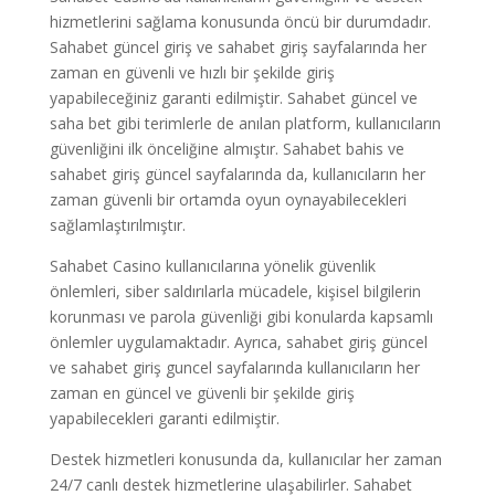
hizmetlerini sağlama konusunda öncü bir durumdadır.
Sahabet güncel giriş ve sahabet giriş sayfalarında her
zaman en güvenli ve hızlı bir şekilde giriş
yapabileceğiniz garanti edilmiştir. Sahabet güncel ve
saha bet gibi terimlerle de anılan platform, kullanıcıların
güvenliğini ilk önceliğine almıştır. Sahabet bahis ve
sahabet giriş güncel sayfalarında da, kullanıcıların her
zaman güvenli bir ortamda oyun oynayabilecekleri
sağlamlaştırılmıştır.
Sahabet Casino kullanıcılarına yönelik güvenlik
önlemleri, siber saldırılarla mücadele, kişisel bilgilerin
korunması ve parola güvenliği gibi konularda kapsamlı
önlemler uygulamaktadır. Ayrıca, sahabet giriş güncel
ve sahabet giriş guncel sayfalarında kullanıcıların her
zaman en güncel ve güvenli bir şekilde giriş
yapabilecekleri garanti edilmiştir.
Destek hizmetleri konusunda da, kullanıcılar her zaman
24/7 canlı destek hizmetlerine ulaşabilirler. Sahabet