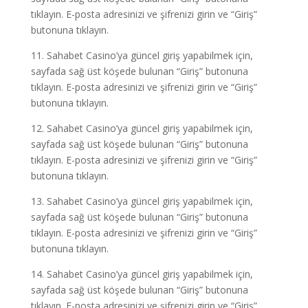
tıklayın. E-posta adresinizi ve şifrenizi girin ve “Giriş”
butonuna tıklayın.
11. Sahabet Casino’ya güncel giriş yapabilmek için,
sayfada sağ üst köşede bulunan “Giriş” butonuna
tıklayın. E-posta adresinizi ve şifrenizi girin ve “Giriş”
butonuna tıklayın.
12. Sahabet Casino’ya güncel giriş yapabilmek için,
sayfada sağ üst köşede bulunan “Giriş” butonuna
tıklayın. E-posta adresinizi ve şifrenizi girin ve “Giriş”
butonuna tıklayın.
13. Sahabet Casino’ya güncel giriş yapabilmek için,
sayfada sağ üst köşede bulunan “Giriş” butonuna
tıklayın. E-posta adresinizi ve şifrenizi girin ve “Giriş”
butonuna tıklayın.
14. Sahabet Casino’ya güncel giriş yapabilmek için,
sayfada sağ üst köşede bulunan “Giriş” butonuna
tıklayın. E-posta adresinizi ve şifrenizi girin ve “Giriş”