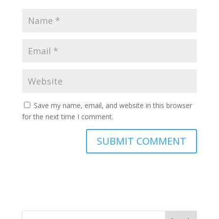
Save my name, email, and website in this browser
for the next time I comment.