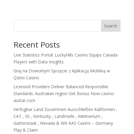
Search
Recent Posts
Live Statistics Portal: LuckyHills Casino Equips Canada
Players with Data Insights
Graj na Dowolnym Sprzęcie z Aplikacją Mobilną w
Qzino Casino
Licensed Providers Deliver Balanced Responsible
Standards. Australian region Get Bonus Now casino-
austar.com
Verfügbar Land Zusammen Ausschließen Kalifornien ,
CAT , ID , Kentucky , Landmeile , Meitnerium ,
Gartenstaat , Nevada & WA KAS Casino – Germany
Play & Claim