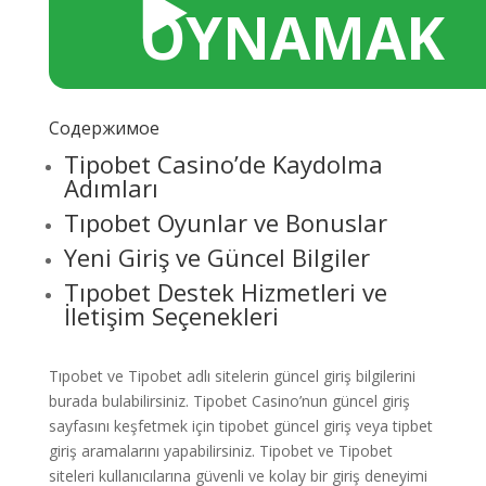
▶️
OYNAMAK
Содержимое
Tipobet Casino’de Kaydolma
Adımları
Tıpobet Oyunlar ve Bonuslar
Yeni Giriş ve Güncel Bilgiler
Tıpobet Destek Hizmetleri ve
İletişim Seçenekleri
Tıpobet ve Tipobet adlı sitelerin güncel giriş bilgilerini
burada bulabilirsiniz. Tipobet Casino’nun güncel giriş
sayfasını keşfetmek için tipobet güncel giriş veya tipbet
giriş aramalarını yapabilirsiniz. Tipobet ve Tipobet
siteleri kullanıcılarına güvenli ve kolay bir giriş deneyimi