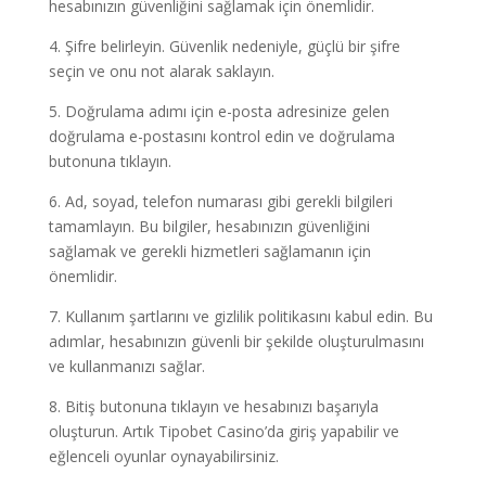
hesabınızın güvenliğini sağlamak için önemlidir.
4. Şifre belirleyin. Güvenlik nedeniyle, güçlü bir şifre
seçin ve onu not alarak saklayın.
5. Doğrulama adımı için e-posta adresinize gelen
doğrulama e-postasını kontrol edin ve doğrulama
butonuna tıklayın.
6. Ad, soyad, telefon numarası gibi gerekli bilgileri
tamamlayın. Bu bilgiler, hesabınızın güvenliğini
sağlamak ve gerekli hizmetleri sağlamanın için
önemlidir.
7. Kullanım şartlarını ve gizlilik politikasını kabul edin. Bu
adımlar, hesabınızın güvenli bir şekilde oluşturulmasını
ve kullanmanızı sağlar.
8. Bitiş butonuna tıklayın ve hesabınızı başarıyla
oluşturun. Artık Tipobet Casino’da giriş yapabilir ve
eğlenceli oyunlar oynayabilirsiniz.