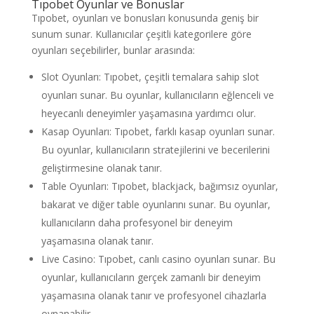
Tıpobet Oyunlar ve Bonuslar
Tıpobet, oyunları ve bonusları konusunda geniş bir
sunum sunar. Kullanıcılar çeşitli kategorilere göre
oyunları seçebilirler, bunlar arasında:
Slot Oyunları: Tıpobet, çeşitli temalara sahip slot
oyunları sunar. Bu oyunlar, kullanıcıların eğlenceli ve
heyecanlı deneyimler yaşamasına yardımcı olur.
Kasap Oyunları: Tıpobet, farklı kasap oyunları sunar.
Bu oyunlar, kullanıcıların stratejilerini ve becerilerini
geliştirmesine olanak tanır.
Table Oyunları: Tıpobet, blackjack, bağımsız oyunlar,
bakarat ve diğer table oyunlarını sunar. Bu oyunlar,
kullanıcıların daha profesyonel bir deneyim
yaşamasına olanak tanır.
Live Casino: Tıpobet, canlı casino oyunları sunar. Bu
oyunlar, kullanıcıların gerçek zamanlı bir deneyim
yaşamasına olanak tanır ve profesyonel cihazlarla
oynanabilir.