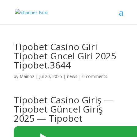
Tipobet Casino Giri
Tipobet Gncel Giri 2025
Tipobet.3644
by
Mainoz
|
Jul 20, 2025
|
news
|
0 comments
Tipobet Casino Giriş —
Tipobet Güncel Giriş
2025 — Tipobet