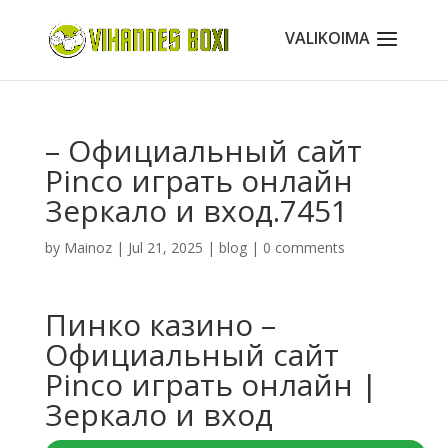
– Официальный сайт
Pinco играть онлайн
Зеркало и вход.7451
by
Mainoz
|
Jul 21, 2025
|
blog
|
0 comments
Пинко казино –
Официальный сайт
Pinco играть онлайн |
Зеркало и вход