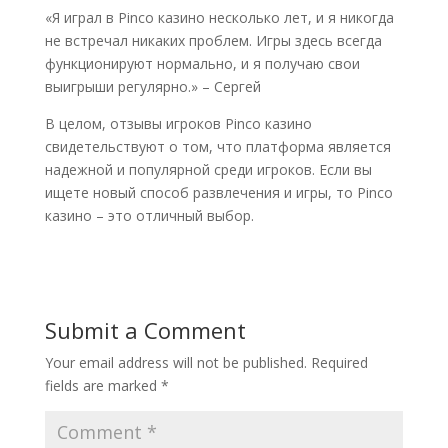
«Я играл в Pinco казино несколько лет, и я никогда
не встречал никаких проблем. Игры здесь всегда
функционируют нормально, и я получаю свои
выигрыши регулярно.» – Сергей
В целом, отзывы игроков Pinco казино
свидетельствуют о том, что платформа является
надежной и популярной среди игроков. Если вы
ищете новый способ развлечения и игры, то Pinco
казино – это отличный выбор.
Submit a Comment
Your email address will not be published.
Required
fields are marked
*