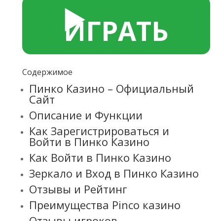
▶️
ИГРАТЬ
Содержимое
Пинко Казино – Официальный
Сайт
Описание и Функции
Как Зарегистрироваться и
Войти в Пинко Казино
Как Войти в Пинко Казино
Зеркало и Вход в Пинко Казино
Отзывы и Рейтинг
Преимущества Pinco казино
Отзывы игроков