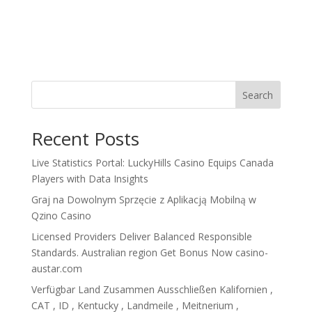
Search
Recent Posts
Live Statistics Portal: LuckyHills Casino Equips Canada
Players with Data Insights
Graj na Dowolnym Sprzęcie z Aplikacją Mobilną w
Qzino Casino
Licensed Providers Deliver Balanced Responsible
Standards. Australian region Get Bonus Now casino-
austar.com
Verfügbar Land Zusammen Ausschließen Kalifornien ,
CAT , ID , Kentucky , Landmeile , Meitnerium ,