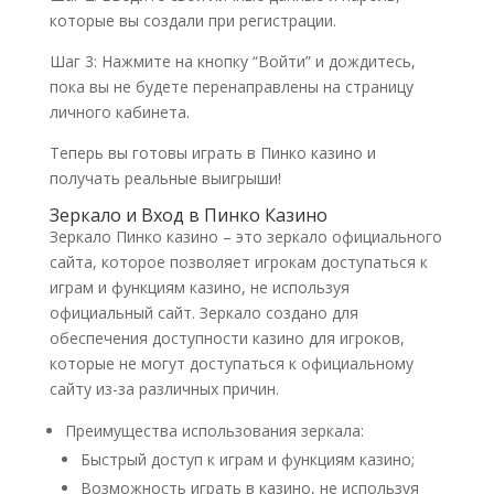
которые вы создали при регистрации.
Шаг 3: Нажмите на кнопку “Войти” и дождитесь,
пока вы не будете перенаправлены на страницу
личного кабинета.
Теперь вы готовы играть в Пинко казино и
получать реальные выигрыши!
Зеркало и Вход в Пинко Казино
Зеркало Пинко казино – это зеркало официального
сайта, которое позволяет игрокам доступаться к
играм и функциям казино, не используя
официальный сайт. Зеркало создано для
обеспечения доступности казино для игроков,
которые не могут доступаться к официальному
сайту из-за различных причин.
Преимущества использования зеркала:
Быстрый доступ к играм и функциям казино;
Возможность играть в казино, не используя