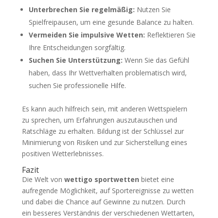
Unterbrechen Sie regelmäßig:
Nutzen Sie
Spielfreipausen, um eine gesunde Balance zu halten.
Vermeiden Sie impulsive Wetten:
Reflektieren Sie
Ihre Entscheidungen sorgfältig.
Suchen Sie Unterstützung:
Wenn Sie das Gefühl
haben, dass Ihr Wettverhalten problematisch wird,
suchen Sie professionelle Hilfe.
Es kann auch hilfreich sein, mit anderen Wettspielern
zu sprechen, um Erfahrungen auszutauschen und
Ratschläge zu erhalten. Bildung ist der Schlüssel zur
Minimierung von Risiken und zur Sicherstellung eines
positiven Wetterlebnisses.
Fazit
Die Welt von
wettigo sportwetten
bietet eine
aufregende Möglichkeit, auf Sportereignisse zu wetten
und dabei die Chance auf Gewinne zu nutzen. Durch
ein besseres Verständnis der verschiedenen Wettarten,