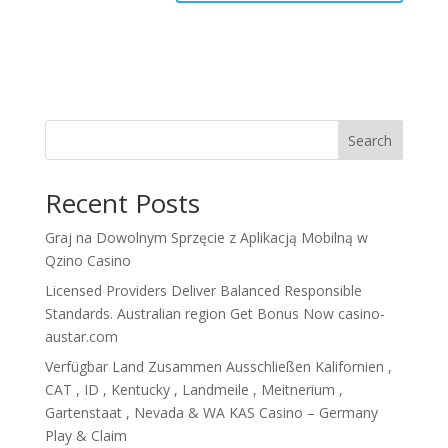
Search
Recent Posts
Graj na Dowolnym Sprzęcie z Aplikacją Mobilną w
Qzino Casino
Licensed Providers Deliver Balanced Responsible
Standards. Australian region Get Bonus Now casino-
austar.com
Verfügbar Land Zusammen Ausschließen Kalifornien ,
CAT , ID , Kentucky , Landmeile , Meitnerium ,
Gartenstaat , Nevada & WA KAS Casino – Germany
Play & Claim