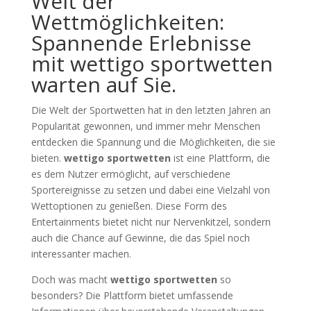
Welt der
Wettmöglichkeiten:
Spannende Erlebnisse
mit wettigo sportwetten
warten auf Sie.
Die Welt der Sportwetten hat in den letzten Jahren an
Popularität gewonnen, und immer mehr Menschen
entdecken die Spannung und die Möglichkeiten, die sie
bieten.
wettigo sportwetten
ist eine Plattform, die
es dem Nutzer ermöglicht, auf verschiedene
Sportereignisse zu setzen und dabei eine Vielzahl von
Wettoptionen zu genießen. Diese Form des
Entertainments bietet nicht nur Nervenkitzel, sondern
auch die Chance auf Gewinne, die das Spiel noch
interessanter machen.
Doch was macht
wettigo sportwetten
so
besonders? Die Plattform bietet umfassende