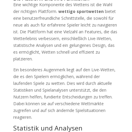
Eine wichtige Komponente des Wettens ist die Wahl
der richtigen Plattform.
wettigo sportwetten
bietet
eine benutzerfreundliche Schnittstelle, die sowohl für
neue als auch für erfahrene Spieler leicht zu navigieren
ist. Die Plattform hat eine Vielzahl an Features, die das
Wetterlebnis verbessern, einschließlich Live-Wetten,
statistische Analysen und ein gelungenes Design, das
es ermöglicht, Wetten schnell und effizient zu
platzieren.
Ein besonderes Augenmerk liegt auf den Live-Wetten,
die es den Spielern ermöglichen, während der
laufenden Spiele zu wetten. Dies wird durch aktuelle
Statistiken und Spielanalysen unterstützt, die den
Nutzern helfen, fundierte Entscheidungen zu treffen.
Dabei können sie auf verschiedene Wettmärkte
zugreifen und auf sich ändernde Spielsituationen
reagieren.
Statistik und Analysen