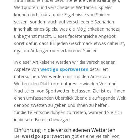
Informationen über bevorstehende Veranstaltungen,
Wettquoten und verschiedene Wettarten. Spieler
können nicht nur auf die Ergebnisse von Spielen
setzen, sondern auch auf verschiedene Szenarien
innerhalb eines Spiels, was die Möglichkeiten nahezu
unbegrenzt macht. Dieses facettenreiche Angebot
sorgt dafür, dass für jeden Geschmack etwas dabei ist,
egal ob Anfänger oder erfahrener Spieler.
In dieser Artikelserie werden wir die verschiedenen
Aspekte von
wettigo sportwetten
detailliert
untersuchen. Wir werden uns mit den Arten von
Wetten, den Plattformfeatures sowie den Vor- und
Nachteilen von Sportwetten befassen. Ziel ist es, Ihnen
einen umfassenden Überblick über die aufregende Welt
der Sportwetten zu geben und Ihnen zu helfen,
fundierte Entscheidungen zu treffen, während Sie sich
in diesem Bereich bewegen.
Einführung in die verschiedenen Wettarten
Bei
wettigo sportwetten
gibt es eine Vielzahl von