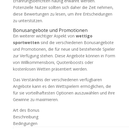
Erfahrungsberichten häufig erwähnt werden.
Potenzielle Nutzer sollten sich daher die Zeit nehmen,
diese Bewertungen zu lesen, um ihre Entscheidungen
zu unterstützen.
Bonusangebote und Promotionen
Ein weiterer wichtiger Aspekt von
wettigo
sportwetten
sind die verschiedenen Bonusangebote
und Promotionen, die für neue und bestehende Spieler
zur Verfügung stehen. Diese Angebote können in Form
von Willkommensboni, Quotenboosts oder
kostenlosen Wetten präsentiert werden.
Das Verständnis der verschiedenen verfügbaren
Angebote kann es den Wettspielern ermöglichen, die
für sie vorteilhaftesten Optionen auszuwählen und ihre
Gewinne zu maximieren.
Art des Bonus
Beschreibung
Bedingungen