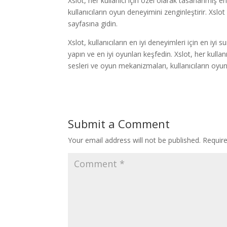
Xslot, her kullanıcı için özel olarak tasarlanmış e
kullanıcıların oyun deneyimini zenginleştirir. Xsl
sayfasına gidin.
Xslot, kullanıcıların en iyi deneyimleri için en iy
yapın ve en iyi oyunları keşfedin. Xslot, her kullan
sesleri ve oyun mekanizmaları, kullanıcıların oyun
Submit a Comment
Your email address will not be published.
Requir