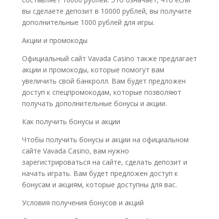
вы сделаете депозит в 10000 рублей, вы получите
дополнительные 1000 рублей для игры.
Акции и промокоды
Официальный сайт Vavada Casino также предлагает
акции и промокоды, которые помогут вам
увеличить свой банкролл. Вам будет предложен
доступ к спецпромокодам, которые позволяют
получать дополнительные бонусы и акции.
Как получить бонусы и акции
Чтобы получить бонусы и акции на официальном
сайте Vavada Casino, вам нужно
зарегистрироваться на сайте, сделать депозит и
начать играть. Вам будет предложен доступ к
бонусам и акциям, которые доступны для вас.
Условия получения бонусов и акций