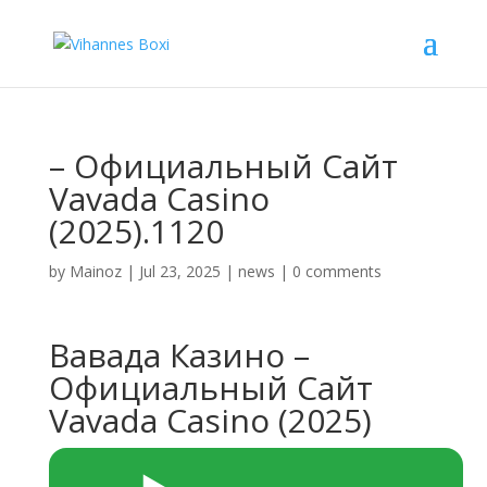
– Официальный Сайт
Vavada Casino
(2025).1120
by
Mainoz
|
Jul 23, 2025
|
news
|
0 comments
Вавада Казино –
Официальный Сайт
Vavada Casino (2025)