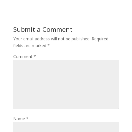
Submit a Comment
Your email address will not be published.
Required
fields are marked
*
Comment
*
Name
*