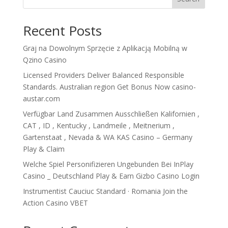
Recent Posts
Graj na Dowolnym Sprzęcie z Aplikacją Mobilną w
Qzino Casino
Licensed Providers Deliver Balanced Responsible
Standards. Australian region Get Bonus Now casino-
austar.com
Verfügbar Land Zusammen Ausschließen Kalifornien ,
CAT , ID , Kentucky , Landmeile , Meitnerium ,
Gartenstaat , Nevada & WA KAS Casino – Germany
Play & Claim
Welche Spiel Personifizieren Ungebunden Bei InPlay
Casino _ Deutschland Play & Earn Gizbo Casino Login
Instrumentist Cauciuc Standard · Romania Join the
Action Casino VBET