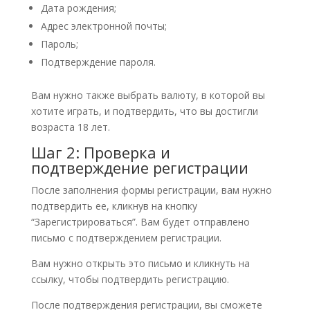
Дата рождения;
Адрес электронной почты;
Пароль;
Подтверждение пароля.
Вам нужно также выбрать валюту, в которой вы
хотите играть, и подтвердить, что вы достигли
возраста 18 лет.
Шаг 2: Проверка и
подтверждение регистрации
После заполнения формы регистрации, вам нужно
подтвердить ее, кликнув на кнопку
“Зарегистрироваться”. Вам будет отправлено
письмо с подтверждением регистрации.
Вам нужно открыть это письмо и кликнуть на
ссылку, чтобы подтвердить регистрацию.
После подтверждения регистрации, вы сможете