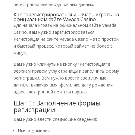
регистрации или ввода личных данных.
Как зарегистрироваться и начать играть на
официальном сайте Vavada Casino
Для начала играть на официальном сайте Vavada
Casino, вам нужно зарегистрироваться.
Регистрация на сайте Vavada Casino – это простой
и быстрый процесс, который займет не более 5
минут.
Вам нужно кликнуть на кнопку “Регистрация” в
верхнем правом углу страницы и заполнить форму
регистрации. Вам нужно ввести свои личные
данные, включая имя, фамилию, дату рождения,
адрес электронной почты и пароль.
Шаг 1: Заполнение формы
регистрации
Вам нужно ввести следующие сведения:
Имя и фамилия;