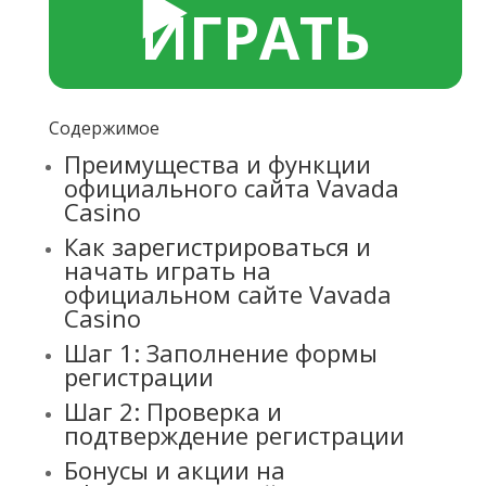
▶️
ИГРАТЬ
Содержимое
Преимущества и функции
официального сайта Vavada
Casino
Как зарегистрироваться и
начать играть на
официальном сайте Vavada
Casino
Шаг 1: Заполнение формы
регистрации
Шаг 2: Проверка и
подтверждение регистрации
Бонусы и акции на